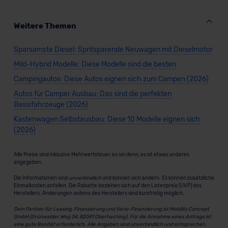
Weitere Themen
Sparsamste Diesel: Spritsparende Neuwagen mit Dieselmotor
Mild-Hybrid Modelle: Diese Modelle sind die besten
Campingautos: Diese Autos eignen sich zum Campen (2026)
Autos für Camper Ausbau: Das sind die perfekten
Basisfahrzeuge (2026)
Kastenwagen Selbstausbau: Diese 10 Modelle eignen sich
(2026)
Alle Preise sind inklusive Mehrwertsteuer, es sei denn, es ist etwas anderes
angegeben.
Die Informationen sind
unverbindlich
und können sich ändern. Es können zusätzliche
Einmalkosten anfallen. Die Rabatte beziehen sich auf den Listenpreis (UVP) des
Herstellers. Änderungen seitens des Herstellers sind kurzfristig möglich.
Dein Partner für Leasing, Finanzierung und Vario-Finanzierung ist Mobility Concept
GmbH (Grünwalder Weg 34, 82041 Oberhaching). Für die Annahme eines Antrags ist
eine gute Bonität erforderlich. Alle Angaben sind unverbindlich und entsprechen