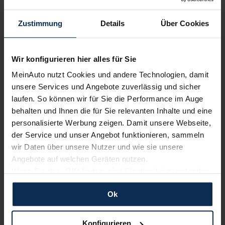
bewerten unsere Arbeit positiv.
Zustimmung
Details
Über Cookies
Sehen Sie sich unsere Bewertungen an:
Wir konfigurieren hier alles für Sie
MeinAuto nutzt Cookies und andere Technologien, damit
unsere Services und Angebote zuverlässig und sicher
laufen. So können wir für Sie die Performance im Auge
behalten und Ihnen die für Sie relevanten Inhalte und eine
personalisierte Werbung zeigen. Damit unsere Webseite,
Erfahren Sie mehr über das Urteil unserer Kunden
der Service und unser Angebot funktionieren, sammeln
wir Daten über unsere Nutzer und wie sie unsere
Angebote auf welchen Geräten nutzen.
Nachrichten
Wenn Sie das „OK“ finden, sind Sie damit einverstanden
und erlauben uns Cookies für unseren Service zu
Ok
verwenden und diese Daten an Dritte weiterzugeben,
KI-generiert
etwa an unsere Marketingpartner. Falls Sie dem nicht
zustimmen möchten, beschränken wir uns auf die
Konfigurieren