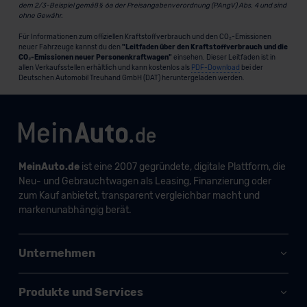
dem 2/3-Beispiel gemäß § 6a der Preisangabenverordnung (PAngV) Abs. 4 und sind
ohne Gewähr.
Für Informationen zum offiziellen Kraftstoffverbrauch und den CO₂-Emissionen
neuer Fahrzeuge kannst du den
"Leitfaden über den Kraftstoffverbrauch und die
CO₂-Emissionen neuer Personenkraftwagen"
einsehen. Dieser Leitfaden ist in
allen Verkaufsstellen erhältlich und kann kostenlos als
PDF-Download
bei der
Deutschen Automobil Treuhand GmbH (DAT) heruntergeladen werden.
MeinAuto.de
ist eine 2007 gegründete, digitale Plattform, die
Neu- und Gebrauchtwagen als Leasing, Finanzierung oder
zum Kauf anbietet, transparent vergleichbar macht und
markenunabhängig berät.
Unternehmen
Produkte und Services