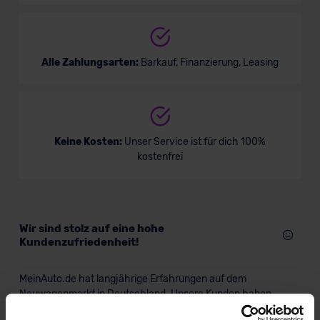
Alle Zahlungsarten:
Barkauf, Finanzierung, Leasing
Keine Kosten:
Unser Service ist für dich 100%
kostenfrei
Wir sind stolz auf eine hohe
Kundenzufriedenheit!
MeinAuto.de hat langjährige Erfahrungen auf dem
Neuwagenmarkt in Deutschland. Unsere Kunden haben
dadurch ihr Wunschauto zum Top-Rabatt erhalten und