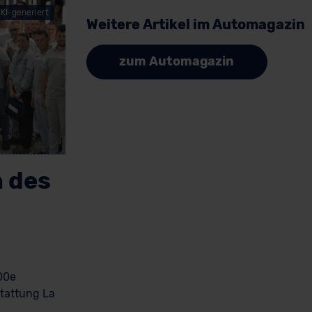
KI-generiert
Weitere Artikel im Automagazin
zum Automagazin
n des
600e
stattung La