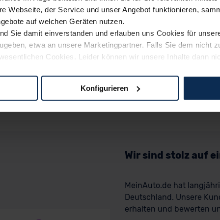
e Webseite, der Service und unser Angebot funktionieren, samm
ngebote auf welchen Geräten nutzen.
ind Sie damit einverstanden und erlauben uns Cookies für unse
rzugeben, etwa an unsere Marketingpartner. Falls Sie dem nicht
wesentlichen Cookies. Leider können wir unsere Inhalte dann ni
 dem Weg zu Ihrem Neuwagen unterstützen. Sie können die Einste
Konfigurieren
logien und Cookies gilt – soweit keine detaillierteren Angaben e
ger außerhalb der EU zu übermitteln oder dort verarbeiten zu la
rhalb der EU erfolgt, erfolgt dies ausschließlich auf der Grundl
 der EU-Kommission (Art. 45 Abs. 1 DSGVO), von Standarddate
n Sie hierzu Ihre Einwilligung freiwillig erteilen. Nähere Infor
Wir sind stolz auf 
 Sie über den Kontakt zu unserem Datenschutzbeauftragten un
MeinAuto.de hat langjäh
Deutschland. Unsere Kun
pressum
erhalten und bewerten uns