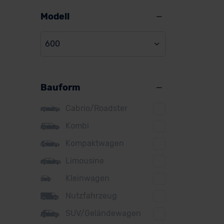
Alpine
Modell
Audi
600
BMW
BYD
Bauform
Citroen
Cupra
Cabrio/Roadster
DS
Kombi
Kompaktwagen
Dacia
Limousine
Fiat
Kleinwagen
Ford
Nutzfahrzeug
Honda
SUV/Geländewagen
Hyundai