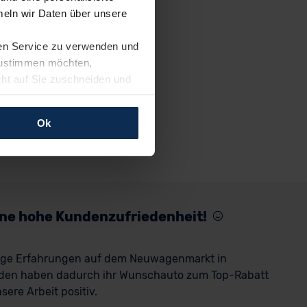
eln wir Daten über unsere
ren Service zu verwenden und
 zustimmen möchten,
cht auf Sie zuschneiden und
llungen jederzeit anpassen
Ok
rfolgen: Wir beabsichtigen
ssen. Soweit eine
age eines
nschutzklauseln (Art. 46
mationen zu den bestehenden
eine hohe Kundenzufriedenheit!
ter datenschutz@meinauto.de
rige Erfahrungen auf dem Neuwagenmarkt in
den haben dadurch ihr Wunschauto zum Top-Rabatt
ere Arbeit positiv.