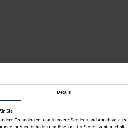
Details
für Sie
andere Technologien, damit unsere Services und Angebote zuverl
mance im Auge behalten und Ihnen die für Sie relevanten Inhalte 