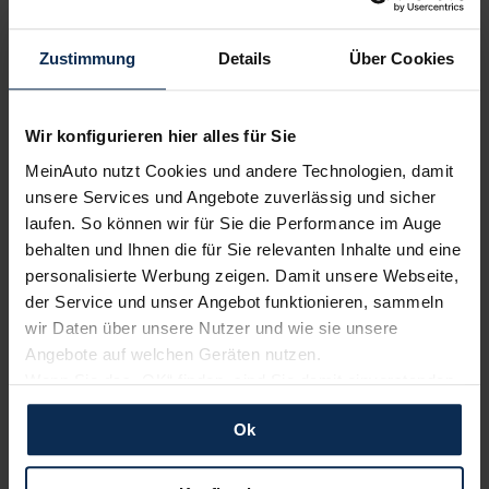
Zustimmung
Details
Über Cookies
Anbieter
Wir konfigurieren hier alles für Sie
MeinAuto.de ist eine 2007 gegründete digitale Plattform für
MeinAuto nutzt Cookies und andere Technologien, damit
Leasing, Finanzierung und Kauf von Neu- und
unsere Services und Angebote zuverlässig und sicher
Gebrauchtwagen. Bei uns kannst du Fahrzeuge vieler Marken
transparent vergleichen und vollständig digital bestellen.
laufen. So können wir für Sie die Performance im Auge
Flexible Zahlungsarten, eine große Angebotsvielfalt und
behalten und Ihnen die für Sie relevanten Inhalte und eine
markenunabhängige Beratung durch persönliche
personalisierte Werbung zeigen. Damit unsere Webseite,
CarCoaches unterstützen dich dabei, das passende Fahrzeug
der Service und unser Angebot funktionieren, sammeln
für deine individuelle Lebenssituation zu finden. Gemeinsam
wir Daten über unsere Nutzer und wie sie unsere
mit der Mobility Concept GmbH übernehmen wir alle
Angebote auf welchen Geräten nutzen.
Formalitäten – von der Vertragsabwicklung bis zur
Wenn Sie das „OK“ finden, sind Sie damit einverstanden
Fahrzeugübergabe. So erhältst du alles aus einer Hand, damit
du dich auf das konzentrieren kannst, was wirklich zählt: Dein
und erlauben uns Cookies für unseren Service zu
neues Auto.
Ok
verwenden und diese Daten an Dritte weiterzugeben,
etwa an unsere Marketingpartner. Falls Sie dem nicht
zustimmen möchten, beschränken wir uns auf die