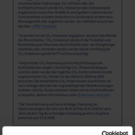
verantwortliche Treibhausgas. Ein Leitfaden über den
Kraftstoffverbrauch und die CO
-Emissionen aller in Deutschland
2
angebotenen neuen Pkw-Modelle ist unentgeltlich in elektronischer
Form einsehbar an jedem Verkaufsort in Deutschland, an dem neue
Pkw ausgestellt oder angeboten werden. Der Leitfaden ist auch hier
abrufbar:
PDF-Download
1
Es werden nur die CO
-Emissionen angegeben, die durch den Betrieb
2
des Pkw entstehen. CO
-Emissionen, die durch die Produktion und
2
Bereitstellung des Pkw sowie des Kraftstoffes bzw. der Energieträger
entstehen oder vermieden werden, werden bei der Ermittlung der
CO
-Emissionen gemäß WLTP nicht berücksichtigt.
2
2
Aufgrund der CO
-Bepreisung sind künftig Erhöhungen der
2
Kraftstoffkosten möglich. Die künftige CO
-Preisentwicklung ist
2
unsicher, daher werden die möglichen CO
-Kosten anhand von drei
2
angenommenen CO
-Preisen für den Zeitraum 2026 bis 2035
2
berechnet. Die tatsächlichen CO
-Preise können sowohl höher als
2
auch niedriger als in den hier zugrundeliegenden Modellrechnungen
ausfallen. Die CO
-Kosten sind beim Tanken mit den Kraftstoffkosten
2
zu bezahlen. Weitere Informationen unter
alternativ-mobil.info
.
3
Die Steuerbefreiung wird bei erstmaliger Zulassung des
Elektrofahrzeugs in der Zeit vom 18.05.2011 bis 31.12.2030 für zehn
Jahre ab dem Tag der erstmaligen Zulassung gewährt, längstens
jedoch bis zum 31.12.2035.