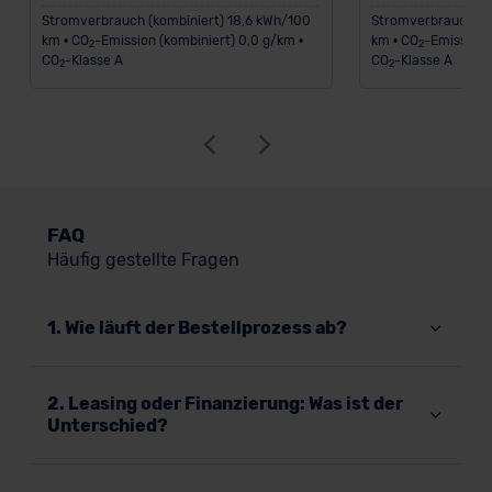
Stromverbrauch (kombiniert) 18,6 kWh/100
Stromverbrauch (ko
km • CO
-Emission (kombiniert) 0,0 g/km •
km • CO
-Emission 
2
2
CO
-Klasse A
CO
-Klasse A
2
2
FAQ
Häufig gestellte Fragen
1. Wie läuft der Bestellprozess ab?
2. Leasing oder Finanzierung: Was ist der
Unterschied?