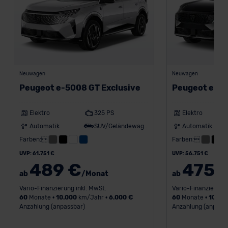
unserem Datenschutzbeauftragten unter
datenschutz@meinauto.de anfordern.
Datenschutzerklärung
|
Impressum
Neuwagen
Neuwagen
Peugeot e-5008 GT Exclusive
Peugeot e-30
Elektro
325 PS
Elektro
Automatik
SUV/Geländewagen
Automatik
Farben:
Farben:
UVP: 61.751 €
UVP: 56.751 €
489 €
475 
ab
/Monat
ab
Vario-Finanzierung inkl. MwSt.
Vario-Finanzierung 
60
Monate •
10.000
km/Jahr •
6.000 €
60
Monate •
10.00
Anzahlung (anpassbar)
Anzahlung (anpass