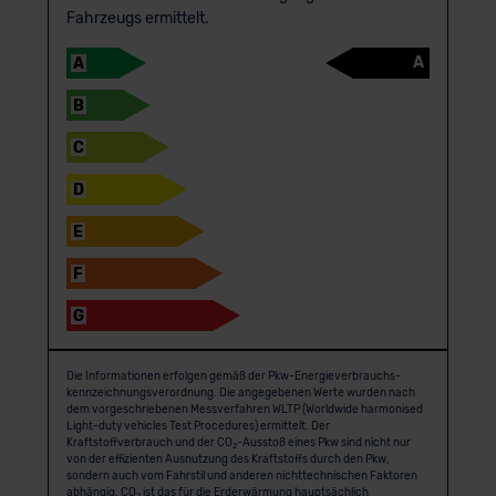
Fahrzeugs ermittelt.
A
A
B
C
D
E
F
G
Die Informationen erfolgen gemäß der Pkw-Energie­verbrauchs­
kennzeichnungs­verordnung. Die angegebenen Werte wurden nach
dem vorgeschriebenen Messverfahren WLTP (Worldwide harmonised
Light-duty vehicles Test Procedures) ermittelt. Der
Kraftstoffverbrauch und der CO
-Ausstoß eines Pkw sind nicht nur
2
von der effizienten Ausnutzung des Kraftstoffs durch den Pkw,
sondern auch vom Fahrstil und anderen nichttechnischen Faktoren
abhängig. CO
ist das für die Erderwärmung hauptsächlich
2