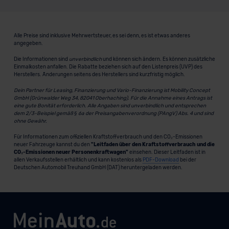
Alle Preise sind inklusive Mehrwertsteuer, es sei denn, es ist etwas anderes
angegeben.
Die Informationen sind
unverbindlich
und können sich ändern. Es können zusätzliche
Einmalkosten anfallen. Die Rabatte beziehen sich auf den Listenpreis (UVP) des
Herstellers. Änderungen seitens des Herstellers sind kurzfristig möglich.
Dein Partner für Leasing, Finanzierung und Vario-Finanzierung ist Mobility Concept
GmbH (Grünwalder Weg 34, 82041 Oberhaching). Für die Annahme eines Antrags ist
eine gute Bonität erforderlich. Alle Angaben sind unverbindlich und entsprechen
dem 2/3-Beispiel gemäß § 6a der Preisangabenverordnung (PAngV) Abs. 4 und sind
ohne Gewähr.
Für Informationen zum offiziellen Kraftstoffverbrauch und den CO₂-Emissionen
neuer Fahrzeuge kannst du den
"Leitfaden über den Kraftstoffverbrauch und die
CO₂-Emissionen neuer Personenkraftwagen"
einsehen. Dieser Leitfaden ist in
allen Verkaufsstellen erhältlich und kann kostenlos als
PDF-Download
bei der
Deutschen Automobil Treuhand GmbH (DAT) heruntergeladen werden.