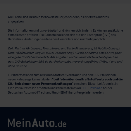
Alle Preise sind inklusive Mehrwertsteuer, es sei denn, es ist etwas anderes
angegeben.
Die Informationen sind
unverbindlich
und können sich ändern. Es können zusätzliche
Einmalkosten anfallen. Die Rabatte beziehen sich auf den Listenpreis (UVP) des
Herstellers. Änderungen seitens des Herstellers sind kurzfristig möglich.
Dein Partner für Leasing, Finanzierung und Vario-Finanzierung ist Mobility Concept
GmbH (Grünwalder Weg 34, 82041 Oberhaching). Für die Annahme eines Antrags ist
eine gute Bonität erforderlich. Alle Angaben sind unverbindlich und entsprechen
dem 2/3-Beispiel gemäß § 6a der Preisangabenverordnung (PAngV) Abs. 4 und sind
ohne Gewähr.
Für Informationen zum offiziellen Kraftstoffverbrauch und den CO₂-Emissionen
neuer Fahrzeuge kannst du den
"Leitfaden über den Kraftstoffverbrauch und die
CO₂-Emissionen neuer Personenkraftwagen"
einsehen. Dieser Leitfaden ist in
allen Verkaufsstellen erhältlich und kann kostenlos als
PDF-Download
bei der
Deutschen Automobil Treuhand GmbH (DAT) heruntergeladen werden.