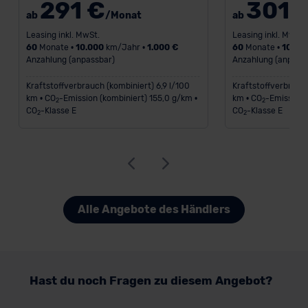
291 €
301 
außerhalb der EU zu übermitteln oder dort verarbeiten zu
ab
/Monat
ab
lassen. Soweit eine Übermittlung in ein Land außerhalb
Leasing inkl. MwSt.
Leasing inkl. MwSt.
der EU erfolgt, erfolgt dies ausschließlich auf der
60
Monate •
10.000
km/Jahr •
1.000 €
60
Monate •
10.00
Grundlage eines Angemessenheitsbeschlusses der EU-
Anzahlung (anpassbar)
Anzahlung (anpass
Kommission (Art. 45 Abs. 1 DSGVO), von
Kraftstoffverbrauch (kombiniert) 6,9 l/100
Kraftstoffverbrauch
Standarddatenschutzklauseln (Art. 46 Abs. 2 lit. c
km • CO
-Emission (kombiniert) 155,0 g/km •
km • CO
-Emission 
2
2
DSGVO) oder wenn Sie hierzu Ihre Einwilligung freiwillig
CO
-Klasse E
CO
-Klasse E
2
2
erteilen. Nähere Informationen zu den bestehenden
Datenschutzklauseln können Sie über den Kontakt zu
unserem Datenschutzbeauftragten unter
datenschutz@meinauto.de anfordern.
Datenschutzerklärung
|
Impressum
Alle Angebote des Händlers
Hast du noch Fragen zu diesem Angebot?