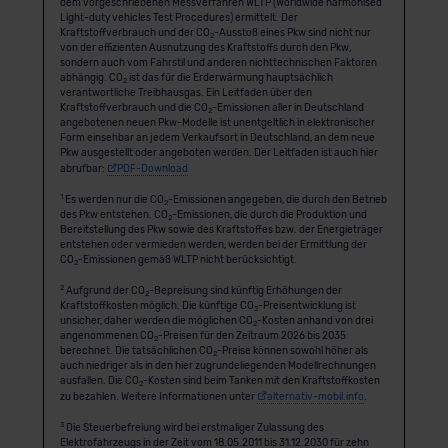
dem vorgeschriebenen Messverfahren WLTP (Worldwide harmonised
Light-duty vehicles Test Procedures) ermittelt. Der
Kraftstoffverbrauch und der CO
-Ausstoß eines Pkw sind nicht nur
2
von der effizienten Ausnutzung des Kraftstoffs durch den Pkw,
sondern auch vom Fahrstil und anderen nichttechnischen Faktoren
abhängig. CO
ist das für die Erderwärmung hauptsächlich
2
verantwortliche Treibhausgas. Ein Leitfaden über den
Kraftstoffverbrauch und die CO
-Emissionen aller in Deutschland
2
angebotenen neuen Pkw-Modelle ist unentgeltlich in elektronischer
Form einsehbar an jedem Verkaufsort in Deutschland, an dem neue
Pkw ausgestellt oder angeboten werden. Der Leitfaden ist auch hier
abrufbar:
PDF-Download
1
Es werden nur die CO
-Emissionen angegeben, die durch den Betrieb
2
des Pkw entstehen. CO
-Emissionen, die durch die Produktion und
2
Bereitstellung des Pkw sowie des Kraftstoffes bzw. der Energieträger
entstehen oder vermieden werden, werden bei der Ermittlung der
CO
-Emissionen gemäß WLTP nicht berücksichtigt.
2
2
Aufgrund der CO
-Bepreisung sind künftig Erhöhungen der
2
Kraftstoffkosten möglich. Die künftige CO
-Preisentwicklung ist
2
unsicher, daher werden die möglichen CO
-Kosten anhand von drei
2
angenommenen CO
-Preisen für den Zeitraum 2026 bis 2035
2
berechnet. Die tatsächlichen CO
-Preise können sowohl höher als
2
auch niedriger als in den hier zugrundeliegenden Modellrechnungen
ausfallen. Die CO
-Kosten sind beim Tanken mit den Kraftstoffkosten
2
zu bezahlen. Weitere Informationen unter
alternativ-mobil.info
.
3
Die Steuerbefreiung wird bei erstmaliger Zulassung des
Elektrofahrzeugs in der Zeit vom 18.05.2011 bis 31.12.2030 für zehn