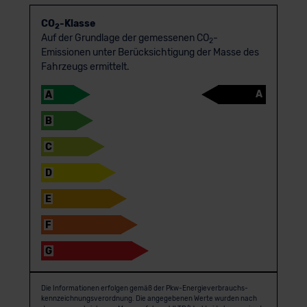
CO
-Klasse
2
Auf der Grundlage der gemessenen CO
-
2
Emissionen unter Berücksichtigung der Masse des
Fahrzeugs ermittelt.
A
A
B
C
D
E
F
G
Die Informationen erfolgen gemäß der Pkw-Energie­verbrauchs­
kennzeichnungs­verordnung. Die angegebenen Werte wurden nach