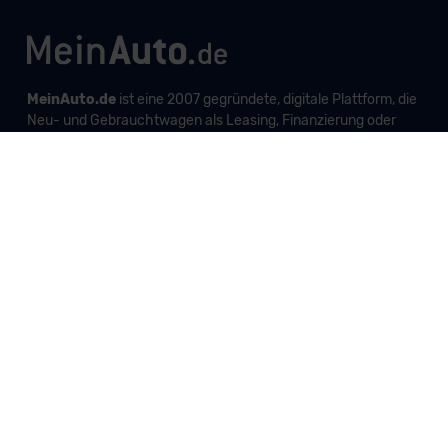
MeinAuto.de
ist eine 2007 gegründete, digitale Plattform, die
Neu- und Gebrauchtwagen als Leasing, Finanzierung oder
zum Kauf anbietet, transparent vergleichbar macht und
markenunabhängig berät.
Unternehmen
Produkte und Services
Informationen