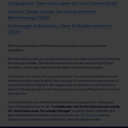
Campingautos: Diese Autos eignen sich zum Campen (2026)
Autos für Camper Ausbau: Das sind die perfekten
Basisfahrzeuge (2026)
Kastenwagen Selbstausbau: Diese 10 Modelle eignen sich
(2026)
Alle Preise sind inklusive Mehrwertsteuer, es sei denn, es ist etwas anderes
angegeben.
Die Informationen sind
unverbindlich
und können sich ändern. Es können zusätzliche
Einmalkosten anfallen. Die Rabatte beziehen sich auf den Listenpreis (UVP) des
Herstellers. Änderungen seitens des Herstellers sind kurzfristig möglich.
Dein Partner für Leasing, Finanzierung und Vario-Finanzierung ist Mobility Concept
GmbH (Grünwalder Weg 34, 82041 Oberhaching). Für die Annahme eines Antrags ist
eine gute Bonität erforderlich. Alle Angaben sind unverbindlich und entsprechen
dem 2/3-Beispiel gemäß § 6a der Preisangabenverordnung (PAngV) Abs. 4 und sind
ohne Gewähr.
Für Informationen zum offiziellen Kraftstoffverbrauch und den CO₂-Emissionen
neuer Fahrzeuge kannst du den
"Leitfaden über den Kraftstoffverbrauch und die
CO₂-Emissionen neuer Personenkraftwagen"
einsehen. Dieser Leitfaden ist in
allen Verkaufsstellen erhältlich und kann kostenlos als
PDF-Download
bei der
Deutschen Automobil Treuhand GmbH (DAT) heruntergeladen werden.