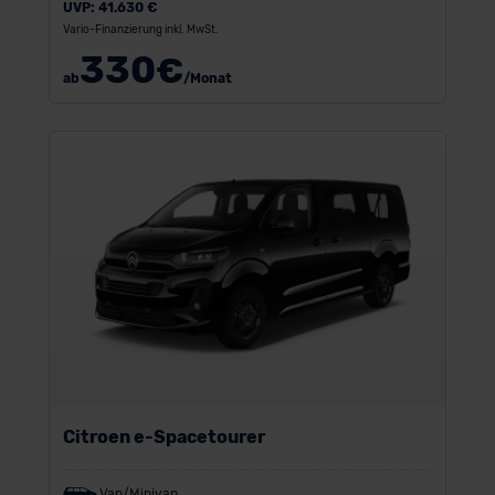
UVP:
41.630 €
Vario-Finanzierung inkl. MwSt.
330
€
ab
/Monat
Citroen e-Spacetourer
Van/Minivan