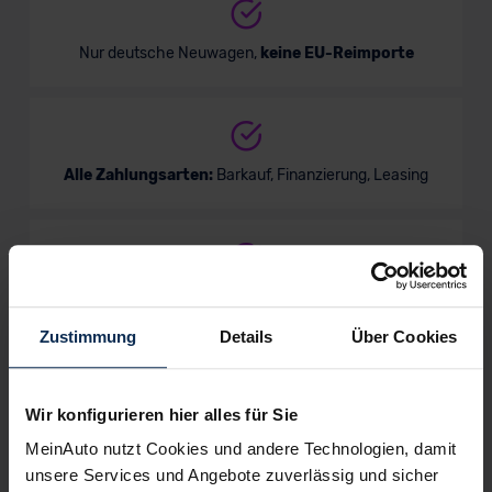
Nur deutsche Neuwagen,
keine EU-Reimporte
Alle Zahlungsarten:
Barkauf, Finanzierung, Leasing
Keine Kosten:
Unser Service ist für dich 100%
kostenfrei
Zustimmung
Details
Über Cookies
Wir konfigurieren hier alles für Sie
Wir sind stolz auf eine hohe
MeinAuto nutzt Cookies und andere Technologien, damit
Kundenzufriedenheit!
unsere Services und Angebote zuverlässig und sicher