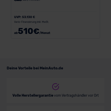
UVP:
53.130 €
Vario-Finanzierung inkl. MwSt.
510
€
ab
/Monat
Deine Vorteile bei MeinAuto.de
Volle Herstellergarantie
vom Vertragshändler vor Ort