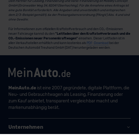
Dein Partner für Leasing, Finanzierung und Vario-Finanzierung ist Mobility Concept
GmbH (Grünwalder Weg 34, 82041 Oberhaching). Für die Annahme eines Antrags ist
eine gute Bonität erforderlich. Alle Angaben sind unverbindlich und entsprechen
dem 2/3-Beispiel gemäß § 6a der Preisangabenverordnung (PAngV) Abs. 4 und sind
ohne Gewähr.
Für Informationen zum offiziellen Kraftstoffverbrauch und den CO₂-Emissionen
neuer Fahrzeuge kannst du den
"Leitfaden über den Kraftstoffverbrauch und die
CO₂-Emissionen neuer Personenkraftwagen"
einsehen. Dieser Leitfaden ist in
allen Verkaufsstellen erhältlich und kann kostenlos als
PDF-Download
bei der
Deutschen Automobil Treuhand GmbH (DAT) heruntergeladen werden.
MeinAuto.de
ist eine 2007 gegründete, digitale Plattform, die
Neu- und Gebrauchtwagen als Leasing, Finanzierung oder
zum Kauf anbietet, transparent vergleichbar macht und
markenunabhängig berät.
Unternehmen