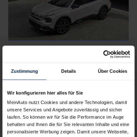
Citroen e-C4 X (Test 2023): Das neue Fließheck-SUV
mit Stecker und Klappe
Zustimmung
Details
Über Cookies
KI-generiert
Wir konfigurieren hier alles für Sie
MeinAuto nutzt Cookies und andere Technologien, damit
unsere Services und Angebote zuverlässig und sicher
laufen. So können wir für Sie die Performance im Auge
behalten und Ihnen die für Sie relevanten Inhalte und eine
personalisierte Werbung zeigen. Damit unsere Webseite,
Citroen e-C4 oder Peugeot e-2008 (Test 2022): So