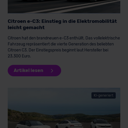
der EU erfolgt, erfolgt dies ausschließlich auf der
Grundlage eines Angemessenheitsbeschlusses der EU-
Kommission (Art. 45 Abs. 1 DSGVO), von
Citroen e-C3: Einstieg in die Elektromobilität
Standarddatenschutzklauseln (Art. 46 Abs. 2 lit. c
leicht gemacht
DSGVO) oder wenn Sie hierzu Ihre Einwilligung freiwillig
Citroen hat den brandneuen e-C3 enthüllt. Das vollelektrische
erteilen. Nähere Informationen zu den bestehenden
Fahrzeug repräsentiert die vierte Generation des beliebten
Datenschutzklauseln können Sie über den Kontakt zu
Citroen C3. Der Einstiegspreis beginnt laut Hersteller bei
unserem Datenschutzbeauftragten unter
23.300 Euro.
datenschutz@meinauto.de anfordern.
Artikel lesen
Datenschutzerklärung
|
Impressum
KI-generiert