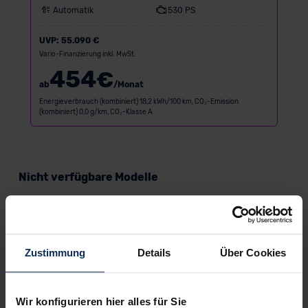
Automatik
530 PS
UVP:
55.090 €
Vario-Finanzierung inkl. MwSt.
454
€
ab
/Monat
Energieverbrauch (kombiniert) 18,2 kWh/100 km, CO₂-Emission
(kombiniert) 0,0 g/km, CO₂-Klasse A
Nicht verfügbare Modelle
Bald verfügbar
Zustimmung
Details
Über Cookies
Wir konfigurieren hier alles für Sie