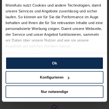
MeinAuto nutzt Cookies und andere Technologien, damit
unsere Services und Angebote zuverlässig und sicher
laufen. So können wir für Sie die Performance im Auge
behalten und Ihnen die für Sie relevanten Inhalte und eine
personalisierte Werbung zeigen. Damit unsere Webseite,
BYD Seal U DM-i
der Service und unser Angebot funktionieren, sammeln
Deine Vorteile bei MeinAuto.de
wir Daten über unsere Nutzer und wie sie unsere
Angebote auf welchen Geräten nutzen.
Wenn Sie das „OK“ finden, sind Sie damit einverstanden
und erlauben uns Cookies für unseren Service zu
Verkauf startet in Kürze
Volle Herstellergarantie
vom Vertragshändler vor Ort
Ok
verwenden und diese Daten an Dritte weiterzugeben,
etwa an unsere Marketingpartner. Falls Sie dem nicht
zustimmen möchten, beschränken wir uns auf die
Bald verfügbar
Konfigurieren
wesentlichen Cookies. Leider können wir unsere Inhalte
dann nicht auf Sie zuschneiden und Sie somit nicht
Nur deutsche Neuwagen,
keine EU-Reimporte
Nur notwendige
perfekt auf dem Weg zu Ihrem Neuwagen unterstützen.
Sie können die Einstellungen jederzeit anpassen oder
widerrufen.