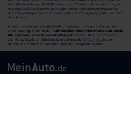
GmbH (Grünwalder Weg 34, 82041 Oberhaching). Für die Annahme eines Antrags ist
eine gute Bonität erforderlich. Alle Angaben sind unverbindlich und entsprechen
dem 2/3-Beispiel gemäß § 6a der Preisangabenverordnung (PAngV) Abs. 4 und sind
ohne Gewähr.
Für Informationen zum offiziellen Kraftstoffverbrauch und den CO₂-Emissionen
neuer Fahrzeuge kannst du den
"Leitfaden über den Kraftstoffverbrauch und die
CO₂-Emissionen neuer Personenkraftwagen"
einsehen. Dieser Leitfaden ist in
allen Verkaufsstellen erhältlich und kann kostenlos als
PDF-Download
bei der
Deutschen Automobil Treuhand GmbH (DAT) heruntergeladen werden.
MeinAuto.de
ist eine 2007 gegründete, digitale Plattform, die
Neu- und Gebrauchtwagen als Leasing, Finanzierung oder
zum Kauf anbietet, transparent vergleichbar macht und
markenunabhängig berät.
Unternehmen