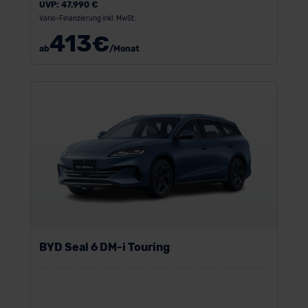
UVP:
47.990 €
Vario-Finanzierung inkl. MwSt.
413
€
ab
/Monat
BYD Seal 6 DM-i Touring