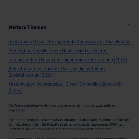
Weitere Themen
Sparsamste Diesel: Spritsparende Neuwagen mit Dieselmotor
Mild-Hybrid Modelle: Diese Modelle sind die besten
Campingautos: Diese Autos eignen sich zum Campen (2026)
Autos für Camper Ausbau: Das sind die perfekten
Basisfahrzeuge (2026)
Kastenwagen Selbstausbau: Diese 10 Modelle eignen sich
(2026)
Alle Preise sind inklusive Mehrwertsteuer, es sei denn, es ist etwas anderes
angegeben.
Die Informationen sind
unverbindlich
und können sich ändern. Es können zusätzliche
Einmalkosten anfallen. Die Rabatte beziehen sich auf den Listenpreis (UVP) des
Herstellers. Änderungen seitens des Herstellers sind kurzfristig möglich.
Dein Partner für Leasing, Finanzierung und Vario-Finanzierung ist Mobility Concept