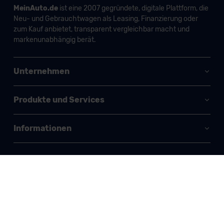
MeinAuto.de
ist eine 2007 gegründete, digitale Plattform, die
Neu- und Gebrauchtwagen als Leasing, Finanzierung oder
zum Kauf anbietet, transparent vergleichbar macht und
markenunabhängig berät.
Unternehmen
Produkte und Services
Informationen