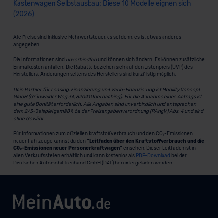
Kastenwagen Selbstausbau: Diese 10 Modelle eignen sich
(2026)
Alle Preise sind inklusive Mehrwertsteuer, es sei denn, es ist etwas anderes
angegeben.
Die Informationen sind
unverbindlich
und können sich ändern. Es können zusätzliche
Einmalkosten anfallen. Die Rabatte beziehen sich auf den Listenpreis (UVP) des
Herstellers. Änderungen seitens des Herstellers sind kurzfristig möglich.
Dein Partner für Leasing, Finanzierung und Vario-Finanzierung ist Mobility Concept
GmbH (Grünwalder Weg 34, 82041 Oberhaching). Für die Annahme eines Antrags ist
eine gute Bonität erforderlich. Alle Angaben sind unverbindlich und entsprechen
dem 2/3-Beispiel gemäß § 6a der Preisangabenverordnung (PAngV) Abs. 4 und sind
ohne Gewähr.
Für Informationen zum offiziellen Kraftstoffverbrauch und den CO₂-Emissionen
neuer Fahrzeuge kannst du den
"Leitfaden über den Kraftstoffverbrauch und die
CO₂-Emissionen neuer Personenkraftwagen"
einsehen. Dieser Leitfaden ist in
allen Verkaufsstellen erhältlich und kann kostenlos als
PDF-Download
bei der
Deutschen Automobil Treuhand GmbH (DAT) heruntergeladen werden.