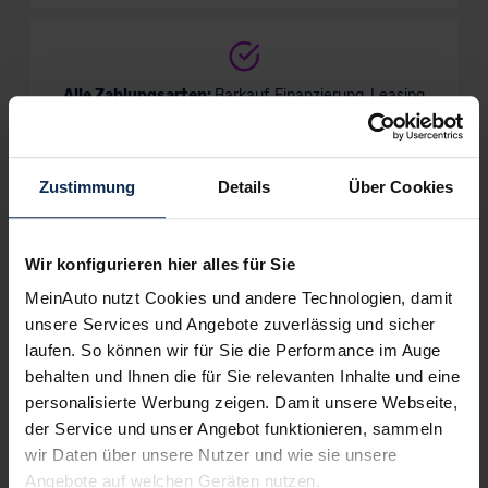
Alle Zahlungsarten:
Barkauf, Finanzierung, Leasing
Zustimmung
Details
Über Cookies
Keine Kosten:
Unser Service ist für dich 100%
kostenfrei
Wir konfigurieren hier alles für Sie
MeinAuto nutzt Cookies und andere Technologien, damit
unsere Services und Angebote zuverlässig und sicher
Wir sind stolz auf eine hohe
laufen. So können wir für Sie die Performance im Auge
Kundenzufriedenheit!
behalten und Ihnen die für Sie relevanten Inhalte und eine
personalisierte Werbung zeigen. Damit unsere Webseite,
MeinAuto.de hat langjährige Erfahrungen auf dem
der Service und unser Angebot funktionieren, sammeln
Neuwagenmarkt in Deutschland. Unsere Kunden haben
wir Daten über unsere Nutzer und wie sie unsere
dadurch ihr Wunschauto zum Top-Rabatt erhalten und
Angebote auf welchen Geräten nutzen.