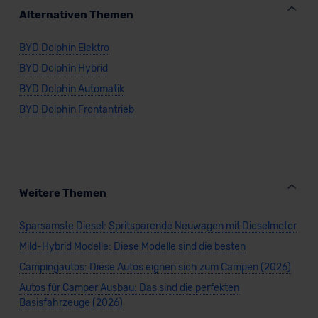
Kommission (Art. 45 Abs. 1 DSGVO), von
Alternativen Themen
Standarddatenschutzklauseln (Art. 46 Abs. 2 lit. c
DSGVO) oder wenn Sie hierzu Ihre Einwilligung freiwillig
BYD Dolphin Elektro
erteilen. Nähere Informationen zu den bestehenden
BYD Dolphin Hybrid
Datenschutzklauseln können Sie über den Kontakt zu
unserem Datenschutzbeauftragten unter
BYD Dolphin Automatik
datenschutz@meinauto.de anfordern.
BYD Dolphin Frontantrieb
Datenschutzerklärung
|
Impressum
Weitere Themen
Sparsamste Diesel: Spritsparende Neuwagen mit Dieselmotor
Mild-Hybrid Modelle: Diese Modelle sind die besten
Campingautos: Diese Autos eignen sich zum Campen (2026)
Autos für Camper Ausbau: Das sind die perfekten
Basisfahrzeuge (2026)