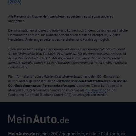
(2026)
Alle Preise sind inklusive Mehrwertsteuer, es sei denn, es ist etwas anderes
angegeben.
Die Informationen sind
unverbindlich
und können sich ändern. Es können zusätzliche
Einmalkosten anfallen. Die Rabatte beziehen sich auf den Listenpreis (UVP) des
Herstellers. Änderungen seitens des Herstellers sind kurzfristig möglich.
Dein Partner für Leasing, Finanzierung und Vario-Finanzierung ist Mobility Concept
GmbH (Grünwalder Weg 34, 82041 Oberhaching). Für die Annahme eines Antrags ist
eine gute Bonität erforderlich. Alle Angaben sind unverbindlich und entsprechen
dem 2/3-Beispiel gemäß § 6a der Preisangabenverordnung (PAngV) Abs. 4 und sind
ohne Gewähr.
Für Informationen zum offiziellen Kraftstoffverbrauch und den CO₂-Emissionen
neuer Fahrzeuge kannst du den
"Leitfaden über den Kraftstoffverbrauch und die
CO₂-Emissionen neuer Personenkraftwagen"
einsehen. Dieser Leitfaden ist in
allen Verkaufsstellen erhältlich und kann kostenlos als
PDF-Download
bei der
Deutschen Automobil Treuhand GmbH (DAT) heruntergeladen werden.
MeinAuto.de
ist eine 2007 gegründete, digitale Plattform, die