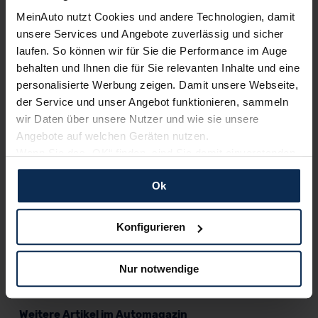
MeinAuto nutzt Cookies und andere Technologien, damit
unsere Services und Angebote zuverlässig und sicher
laufen. So können wir für Sie die Performance im Auge
behalten und Ihnen die für Sie relevanten Inhalte und eine
personalisierte Werbung zeigen. Damit unsere Webseite,
der Service und unser Angebot funktionieren, sammeln
BMW i4 vs. Tesla Model 3 (Test 2023): Wer ist
wir Daten über unsere Nutzer und wie sie unsere
die bessere E-Limousine?
Angebote auf welchen Geräten nutzen.
Als das Model 3 2019 nach Europa kam, gab es kaum andere
Wenn Sie das „OK“ finden, sind Sie damit einverstanden
batterieelektrische Limousinen. Mittlerweile hat der Tesla aber
und erlauben uns Cookies für unseren Service zu
Herausforderer wie den BMW i4. Wie sich der 2021
Ok
verwenden und diese Daten an Dritte weiterzugeben,
erschienene Münchner gegen das Model 3 schlägt, zeigt
etwa an unsere Marketingpartner. Falls Sie dem nicht
unser Test.
zustimmen möchten, beschränken wir uns auf die
Konfigurieren
wesentlichen Cookies. Leider können wir unsere Inhalte
Artikel lesen
dann nicht auf Sie zuschneiden und Sie somit nicht
Nur notwendige
perfekt auf dem Weg zu Ihrem Neuwagen unterstützen.
Sie können die Einstellungen jederzeit anpassen oder
widerrufen.
Weitere Artikel im Automagazin