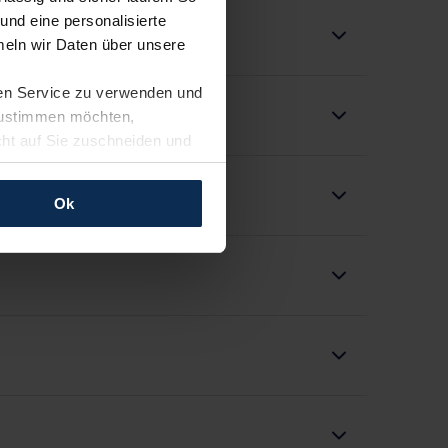
und eine personalisierte
eln wir Daten über unsere
ren Service zu verwenden und
 zustimmen möchten,
cht auf Sie zuschneiden und
llungen jederzeit anpassen
Ok
rfolgen: Wir beabsichtigen
ssen. Soweit eine
age eines
nschutzklauseln (Art. 46
mationen zu den bestehenden
ter datenschutz@meinauto.de