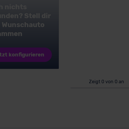
h nichts
nden? Stell dir
n Wunschauto
ammen
tzt konfigurieren
Zeigt 0 von 0 an