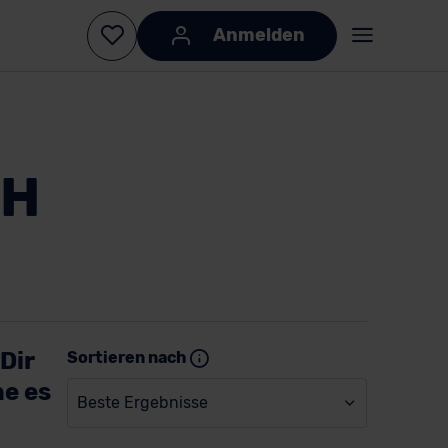
Anmelden
bH
Dir
Sortieren nach
he es
Beste Ergebnisse