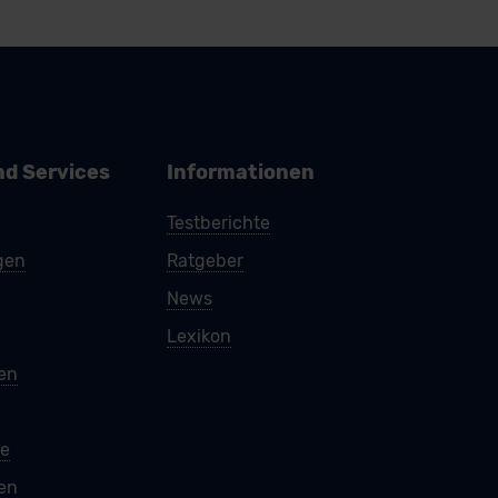
nd Services
Informationen
Testberichte
gen
Ratgeber
News
Lexikon
ren
e
en