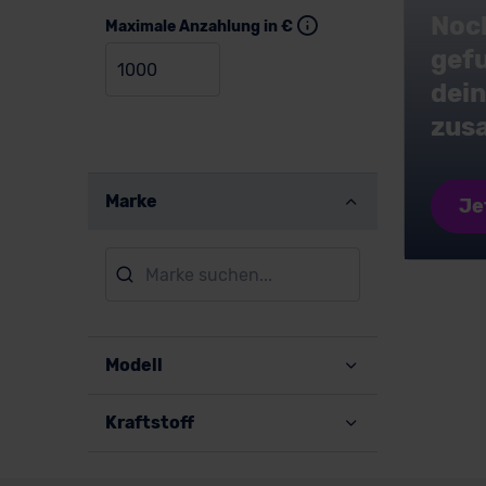
Noc
Maximale Anzahlung in €
gefu
dei
zus
Marke
Je
Modell
Kraftstoff