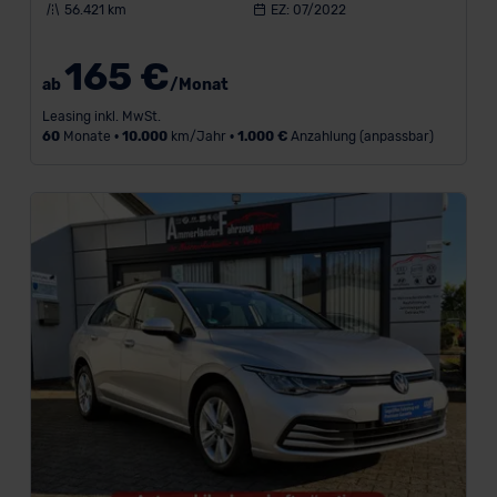
56.421 km
EZ: 07/2022
Vario-
Finanzierung
165 €
ab
/Monat
L
Leasing inkl. MwSt.
a
60
Monate •
10.000
km/Jahr •
1.000 €
Anzahlung (anpassbar)
u
f
z
e
i
t
i
n
M
o
n
a
t
e
n