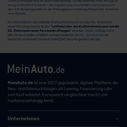
GmbH (Grünwalder Weg 34, 82041 Oberhaching). Für die Annahme eines Antrags ist
eine gute Bonität erforderlich. Alle Angaben sind unverbindlich und entsprechen
dem 2/3-Beispiel gemäß § 6a der Preisangabenverordnung (PAngV) Abs. 4 und sind
ohne Gewähr.
Für Informationen zum offiziellen Kraftstoffverbrauch und den CO₂-Emissionen
neuer Fahrzeuge kannst du den
"Leitfaden über den Kraftstoffverbrauch und die
CO₂-Emissionen neuer Personenkraftwagen"
einsehen. Dieser Leitfaden ist in
allen Verkaufsstellen erhältlich und kann kostenlos als
PDF-Download
bei der
Deutschen Automobil Treuhand GmbH (DAT) heruntergeladen werden.
MeinAuto.de
ist eine 2007 gegründete, digitale Plattform, die
Neu- und Gebrauchtwagen als Leasing, Finanzierung oder
zum Kauf anbietet, transparent vergleichbar macht und
markenunabhängig berät.
Unternehmen