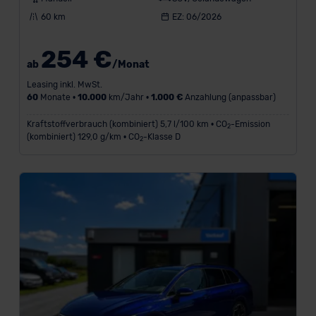
60 km
EZ: 06/2026
Volkswagen
(6)
254 €
ab
/Monat
N
Leasing inkl. MwSt.
u
60
Monate •
10.000
km/Jahr •
1.000 €
Anzahlung (anpassbar)
r
Kraftstoffverbrauch (kombiniert) 5,7 l/100 km • CO
-Emission
2
b
(kombiniert) 129,0 g/km • CO
-Klasse D
2
e
l
i
e
b
t
e
s