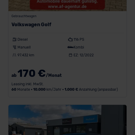
-
Gebrauchtwagen
Volkswagen Golf
Diesel
116 PS
L
Manuell
Kombi
a
u
97.432 km
EZ: 12/2022
f
l
170 €
e
ab
/Monat
i
Leasing inkl. MwSt.
s
60
Monate •
10.000
km/Jahr •
1.000 €
Anzahlung (anpassbar)
t
u
n
g
i
n
k