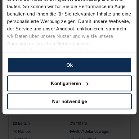
laufen. So können wir für Sie die Performance im Auge
e
behalten und Ihnen die für Sie relevanten Inhalte und eine
n
personalisierte Werbung zeigen. Damit unsere Webseite,
der Service und unser Angebot funktionieren, sammeln
wir Daten über unsere Nutzer und wie sie unsere
Modell
Angebote auf welchen Geräten nutzen.
Wenn Sie das „OK“ finden, sind Sie damit einverstanden
Kraftstoff
und erlauben uns Cookies für unseren Service zu
Ok
verwenden und diese Daten an Dritte weiterzugeben,
etwa an unsere Marketingpartner. Falls Sie dem nicht
zustimmen möchten, beschränken wir uns auf die
Konfigurieren
wesentlichen Cookies. Leider können wir unsere Inhalte
dann nicht auf Sie zuschneiden und Sie somit nicht
Gebrauchtwagen
Nur notwendige
perfekt auf dem Weg zu Ihrem Neuwagen unterstützen.
Volkswagen T-Cross
Sie können die Einstellungen jederzeit anpassen oder
widerrufen.
Benzin
110 PS
Manuell
SUV/Geländewagen
Für alle beschriebenen Technologien und Cookies gilt –