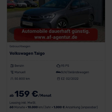
m
/
J
a
h
r
-
Gebrauchtwagen
Volkswagen Taigo
Benzin
95 PS
M
Manuell
SUV/Geländewagen
a
50.800 km
EZ: 02/2022
x
i
159 €
m
ab
/Monat
a
l
Leasing inkl. MwSt.
e
60
Monate •
10.000
km/Jahr •
1.000 €
Anzahlung (anpassbar)