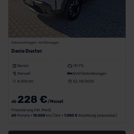
a
h
r
-
Gebrauchtwagen • Vorführwagen
Dacia Duster
Benzin
131 PS
M
Manuell
SUV/Geländewagen
a
x
8.500 km
EZ: 05/2025
i
m
228 €
a
ab
/Monat
l
Finanzierung inkl. MwSt.
e
60
Monate •
10.000
km/Jahr •
1.000 €
Anzahlung (anpassbar)
A
n
z