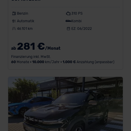
e
l
Benzin
310 PS
i
Automatik
Kombi
e
46.101 km
EZ: 06/2022
b
281 €
t
ab
/Monat
e
Finanzierung inkl. MwSt.
60
Monate •
10.000
km/Jahr •
1.000 €
Anzahlung (anpassbar)
s
t
e
M
a
r
k