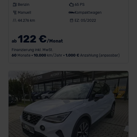
Benzin
65 PS
Manuell
Kompaktwagen
44.276 km
EZ: 05/2022
122 €
ab
/Monat
Finanzierung inkl. MwSt.
60
Monate •
10.000
km/Jahr •
1.000 €
Anzahlung (anpassbar)