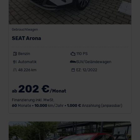
Gebrauchtwagen
SEAT Arona
Benzin
110 PS
Automatik
SUV/Geländewagen
48.226 km
EZ: 12/2022
202 €
ab
/Monat
Finanzierung inkl. MwSt.
60
Monate •
10.000
km/Jahr •
1.000 €
Anzahlung (anpassbar)