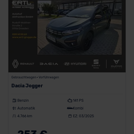
a
h
l
u
n
g
i
n
€
Gebrauchtwagen • Vorführwagen
Dacia Jogger
Marke
Benzin
141 PS
Automatik
Kombi
4.766 km
EZ: 03/2025
CUPRA