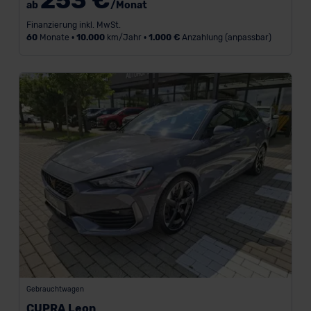
253 €
(9)
ab
/Monat
Renault
Finanzierung inkl. MwSt.
60
Monate •
10.000
km/Jahr •
1.000 €
Anzahlung (anpassbar)
(39)
Dacia
(5)
Genesis
(1)
Hyundai
(21)
SEAT
(5)
N
u
r
b
Gebrauchtwagen
CUPRA Leon