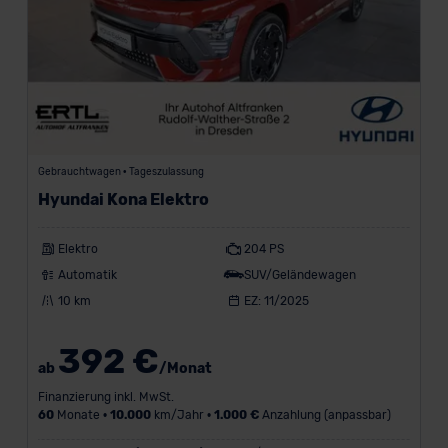
der EU erfolgt, erfolgt dies ausschließlich auf der
Grundlage eines Angemessenheitsbeschlusses der EU-
Kommission (Art. 45 Abs. 1 DSGVO), von
Standarddatenschutzklauseln (Art. 46 Abs. 2 lit. c
DSGVO) oder wenn Sie hierzu Ihre Einwilligung freiwillig
erteilen. Nähere Informationen zu den bestehenden
Datenschutzklauseln können Sie über den Kontakt zu
Gebrauchtwagen • Tageszulassung
unserem Datenschutzbeauftragten unter
Hyundai Kona Elektro
datenschutz@meinauto.de anfordern.
Elektro
204 PS
Datenschutzerklärung
|
Impressum
Automatik
SUV/Geländewagen
10 km
EZ: 11/2025
392 €
ab
/Monat
Finanzierung inkl. MwSt.
60
Monate •
10.000
km/Jahr •
1.000 €
Anzahlung (anpassbar)