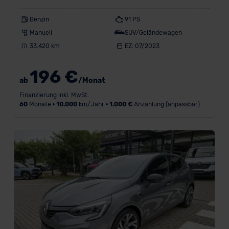
Benzin
91 PS
Manuell
SUV/Geländewagen
33.420 km
EZ: 07/2023
196 €
ab
/Monat
Finanzierung inkl. MwSt.
60
Monate •
10.000
km/Jahr •
1.000 €
Anzahlung (anpassbar)