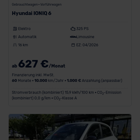
Gebrauchtwagen • Vorführwagen
Hyundai IONIQ 6
Elektro
325 PS
Automatik
Limousine
16 km
EZ: 04/2026
627 €
ab
/Monat
Finanzierung inkl. MwSt.
60
Monate •
10.000
km/Jahr •
1.000 €
Anzahlung (anpassbar)
Stromverbrauch (kombiniert) 15,9 kWh/100 km • CO
-Emission
2
(kombiniert) 0,0 g/km • CO
-Klasse A
2