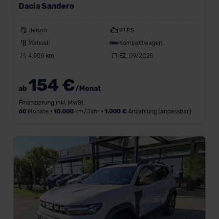
Dacia Sandero
Benzin
91 PS
Manuell
Kompaktwagen
L
a
4.500 km
EZ: 09/2025
u
f
154 €
l
ab
/Monat
e
Finanzierung inkl. MwSt.
i
60
Monate •
10.000
km/Jahr •
1.000 €
Anzahlung (anpassbar)
s
t
u
n
g
i
n
k
m
/
J