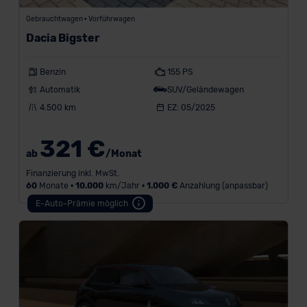
Gebrauchtwagen • Vorführwagen
Dacia Bigster
Benzin
155 PS
Automatik
SUV/Geländewagen
4.500 km
EZ: 05/2025
321 €
ab
/Monat
Finanzierung inkl. MwSt.
60
Monate •
10.000
km/Jahr •
1.000 €
Anzahlung (anpassbar)
E-Auto-Prämie möglich