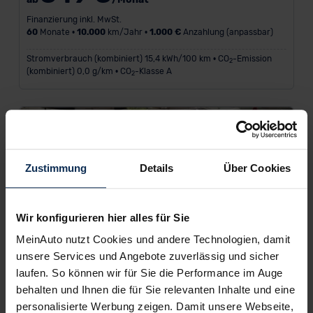
Finanzierung inkl. MwSt.
60
Monate •
10.000
km/Jahr •
1.000 €
Anzahlung (anpassbar)
Stromverbrauch (kombiniert) 15,4 kWh/100 km • CO
-Emission
2
(kombiniert) 0,0 g/km • CO
-Klasse A
2
Zustimmung
Details
Über Cookies
Wir konfigurieren hier alles für Sie
MeinAuto nutzt Cookies und andere Technologien, damit
unsere Services und Angebote zuverlässig und sicher
laufen. So können wir für Sie die Performance im Auge
behalten und Ihnen die für Sie relevanten Inhalte und eine
personalisierte Werbung zeigen. Damit unsere Webseite,