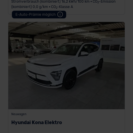
Stromverbrauch (kombiniert) 16,2 kWh/100 km • CO
-Emission
2
(kombiniert) 0,0 g/km • CO
-Klasse A
2
E-Auto-Prämie möglich
Neuwagen
Hyundai Kona Elektro