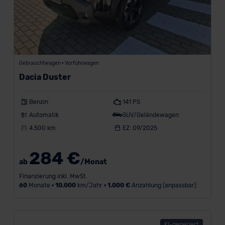
e
n
a
n
z
Gebrauchtwagen • Vorführwagen
Dacia Duster
e
i
Benzin
141 PS
g
Automatik
SUV/Geländewagen
e
4.500 km
EZ: 09/2025
n
284 €
ab
/Monat
Finanzierung inkl. MwSt.
Modell
60
Monate •
10.000
km/Jahr •
1.000 €
Anzahlung (anpassbar)
Kraftstoff
KI-generiert