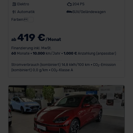
Elektro
204 PS
Automatik
SUV/Geländewagen
Farben:
419 €
ab
/Monat
Finanzierung inkl. MwSt.
60
Monate •
10.000
km/Jahr •
1.000 €
Anzahlung (anpassbar)
Stromverbrauch (kombiniert) 14,8 kWh/100 km • CO
-Emission
2
(kombiniert) 0,0 g/km • CO
-Klasse A
2