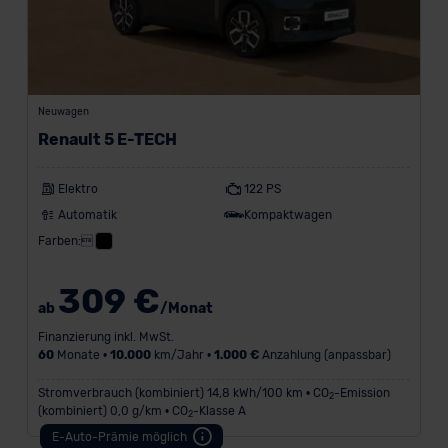
Neuwagen
Renault 5 E-TECH
Elektro
122 PS
Automatik
Kompaktwagen
Farben:
309 €
ab
/Monat
Finanzierung inkl. MwSt.
60
Monate •
10.000
km/Jahr •
1.000 €
Anzahlung (anpassbar)
Stromverbrauch (kombiniert) 14,8 kWh/100 km • CO
-Emission
2
(kombiniert) 0,0 g/km • CO
-Klasse A
2
E-Auto-Prämie möglich