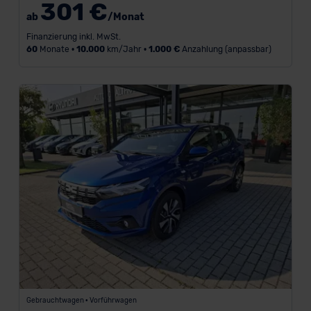
301 €
ab
/Monat
L
Finanzierung inkl. MwSt.
a
60
Monate •
10.000
km/Jahr •
1.000 €
Anzahlung (anpassbar)
u
f
z
e
i
t
i
n
M
o
n
a
t
e
n
-
Gebrauchtwagen • Vorführwagen