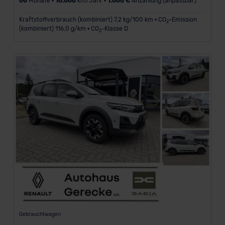
60
Monate •
10.000
km/Jahr •
1.000 €
Anzahlung (anpassbar)
a
h
Kraftstoffverbrauch (kombiniert) 7,2 kg/100 km • CO
-Emission
2
l
(kombiniert) 116,0 g/km • CO
-Klasse D
2
u
n
g
i
n
€
Marke
Renault
Gebrauchtwagen