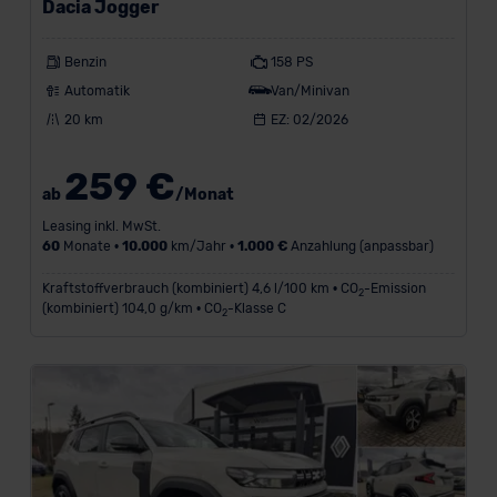
(11)
Dacia Jogger
Dacia
Benzin
158 PS
(7)
Automatik
Van/Minivan
Nissan
20 km
EZ: 02/2026
(2)
N
259 €
ab
/Monat
u
Leasing inkl. MwSt.
r
60
Monate •
10.000
km/Jahr •
1.000 €
Anzahlung (anpassbar)
b
Kraftstoffverbrauch (kombiniert) 4,6 l/100 km • CO
-Emission
2
e
(kombiniert) 104,0 g/km • CO
-Klasse C
2
l
i
e
b
t