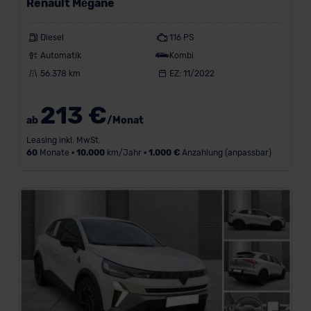
Renault Mégane
Diesel
116 PS
Automatik
Kombi
56.378 km
EZ: 11/2022
213 €
ab
/Monat
Leasing inkl. MwSt.
60
Monate •
10.000
km/Jahr •
1.000 €
Anzahlung (anpassbar)