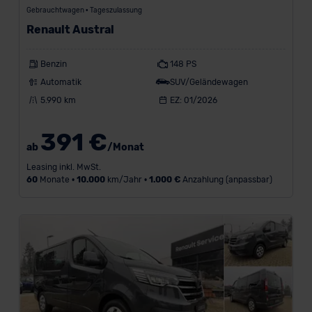
Gebrauchtwagen • Tageszulassung
Renault Austral
Benzin
148 PS
Automatik
SUV/Geländewagen
5.990 km
EZ: 01/2026
391 €
ab
/Monat
Leasing inkl. MwSt.
60
Monate •
10.000
km/Jahr •
1.000 €
Anzahlung (anpassbar)