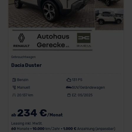
e
s
t
e
M
a
Gebrauchtwagen
r
Dacia Duster
k
Benzin
131 PS
e
Manuell
SUV/Geländewagen
n
20.137 km
EZ: 05/2025
a
234 €
n
ab
/Monat
z
Leasing inkl. MwSt.
60
Monate •
10.000
km/Jahr •
1.000 €
Anzahlung (anpassbar)
e