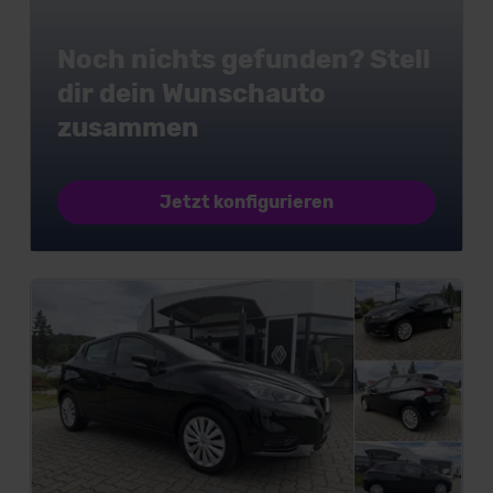
Noch nichts gefunden? Stell
dir dein Wunschauto
zusammen
Jetzt konfigurieren