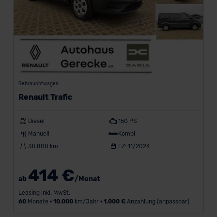
Gebrauchtwagen
Renault Trafic
Diesel
150 PS
Manuell
Kombi
38.808 km
EZ: 11/2024
414 €
ab
/Monat
Leasing inkl. MwSt.
60
Monate •
10.000
km/Jahr •
1.000 €
Anzahlung (anpassbar)