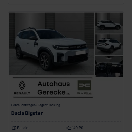
i
g
e
n
Modell
Kraftstoff
Gebrauchtwagen • Tageszulassung
Dacia Bigster
Benzin
140 PS