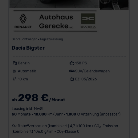
Gebrauchtwagen • Tageszulassung
Dacia Bigster
Benzin
158 PS
Automatik
SUV/Geländewagen
10 km
EZ: 05/2026
298 €
ab
/Monat
Leasing inkl. MwSt.
60
Monate •
10.000
km/Jahr •
1.000 €
Anzahlung (anpassbar)
Kraftstoffverbrauch (kombiniert) 4,7 l/100 km • CO
-Emission
2
(kombiniert) 106,0 g/km • CO
-Klasse C
2