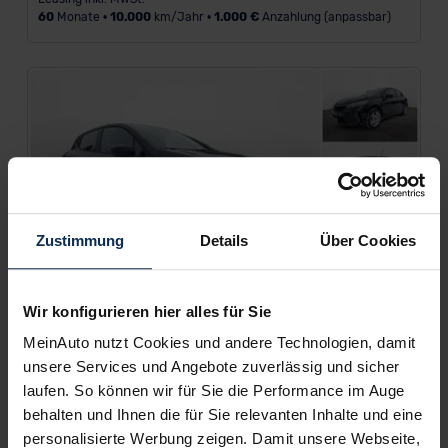
60
Monate •
10.000
km/Jahr •
1.000 €
Anzahlung (anpassbar)
Zustimmung
Details
Über Cookies
Wir konfigurieren hier alles für Sie
MeinAuto nutzt Cookies und andere Technologien, damit
unsere Services und Angebote zuverlässig und sicher
Gebrauchtwagen
laufen. So können wir für Sie die Performance im Auge
Renault Clio
behalten und Ihnen die für Sie relevanten Inhalte und eine
personalisierte Werbung zeigen. Damit unsere Webseite,