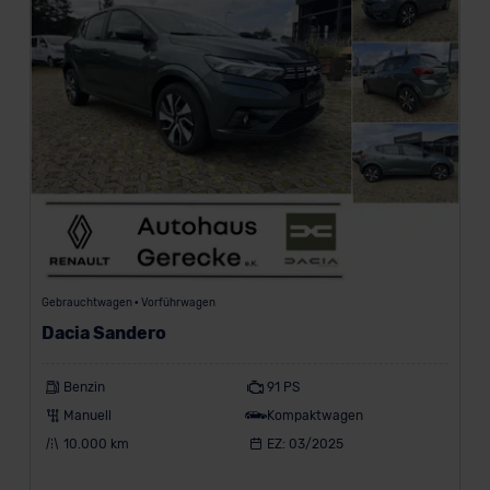
Gewerbekunde
Z
a
h
l
u
n
g
s
a
r
t
Gebrauchtwagen • Vorführwagen
e
n
Dacia Sandero
Leasing
Benzin
91 PS
Manuell
Kompaktwagen
Finanzierung
10.000 km
EZ: 03/2025
Vario-
Finanzierung