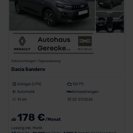
a
h
r
-
Gebrauchtwagen • Tageszulassung
M
Dacia Sandero
a
x
Autogas (LPG)
122 PS
i
Automatik
Kompaktwagen
m
a
10 km
EZ: 07/2026
l
e
178 €
A
ab
/Monat
n
Leasing inkl. MwSt.
z