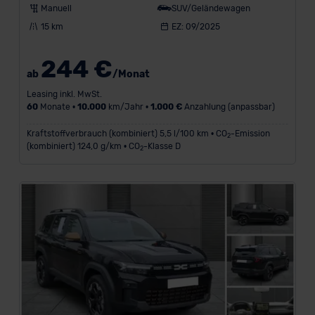
Manuell
SUV/Geländewagen
15 km
EZ: 09/2025
244 €
ab
/Monat
Leasing inkl. MwSt.
60
Monate •
10.000
km/Jahr •
1.000 €
Anzahlung (anpassbar)
Kraftstoffverbrauch (kombiniert) 5,5 l/100 km • CO
-Emission
2
(kombiniert) 124,0 g/km • CO
-Klasse D
2