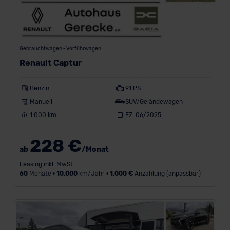
der EU erfolgt, erfolgt dies ausschließlich auf der
Grundlage eines Angemessenheitsbeschlusses der EU-
Kommission (Art. 45 Abs. 1 DSGVO), von
Standarddatenschutzklauseln (Art. 46 Abs. 2 lit. c
Gebrauchtwagen • Vorführwagen
DSGVO) oder wenn Sie hierzu Ihre Einwilligung freiwillig
Renault Captur
erteilen. Nähere Informationen zu den bestehenden
Datenschutzklauseln können Sie über den Kontakt zu
Benzin
91 PS
unserem Datenschutzbeauftragten unter
Manuell
SUV/Geländewagen
datenschutz@meinauto.de anfordern.
1.000 km
EZ: 06/2025
Datenschutzerklärung
|
Impressum
228 €
ab
/Monat
Leasing inkl. MwSt.
60
Monate •
10.000
km/Jahr •
1.000 €
Anzahlung (anpassbar)