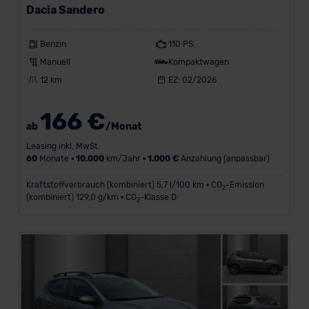
Dacia Sandero
Benzin
110 PS
L
Manuell
Kompaktwagen
a
12 km
EZ: 02/2026
u
f
166 €
l
ab
/Monat
e
Leasing inkl. MwSt.
i
60
Monate •
10.000
km/Jahr •
1.000 €
Anzahlung (anpassbar)
s
t
Kraftstoffverbrauch (kombiniert) 5,7 l/100 km • CO
-Emission
2
u
(kombiniert) 129,0 g/km • CO
-Klasse D
2
n
g
i
n
k
m
/
J