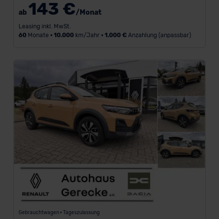
143 €
ab
/Monat
L
Leasing inkl. MwSt.
a
60
Monate •
10.000
km/Jahr •
1.000 €
Anzahlung (anpassbar)
u
f
z
e
i
t
i
n
M
o
n
a
t
e
n
-
Gebrauchtwagen • Tageszulassung