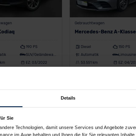
twagen
Gebrauchtwagen
Kodiaq
Mercedes-Benz A-Klass
190 PS
Diesel
150 PS
atik
SUV/Geländewagen
Automatik
Limousine
 km
EZ: 03/2022
53.551 km
EZ: 04/20
48 €
323 €
/Monat
ab
/Monat
kl. MwSt.
Leasing inkl. MwSt.
 •
10.000
km/Jahr •
1.000 €
60
Monate •
10.000
km/Jahr •
1.00
Details
 (anpassbar)
Anzahlung (anpassbar)
für Sie
andere Technologien, damit unsere Services und Angebote zuverl
mance im Auge behalten und Ihnen die für Sie relevanten Inhalte 