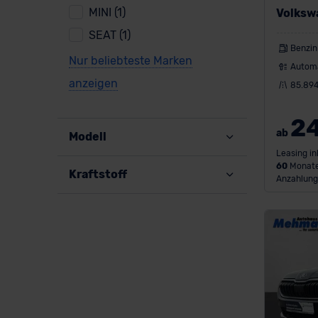
MINI (1)
Volksw
SEAT (1)
Benzin
Nur beliebteste Marken
Autom
anzeigen
85.89
2
ab
Modell
Leasing in
60
Monate
Kraftstoff
Anzahlung