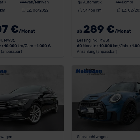
atik
Van/Minivan
Automatik
Kombi
 km
EZ: 06/2022
54.468 km
EZ: 02/20
07 €
289 €
/Monat
ab
/Monat
kl. MwSt.
Leasing inkl. MwSt.
 •
10.000
km/Jahr •
1.000 €
60
Monate •
10.000
km/Jahr •
1.00
 (anpassbar)
Anzahlung (anpassbar)
twagen
Gebrauchtwagen