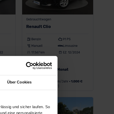
Gebrauchtwagen
e
Renault Clio
Benzin
91 PS
Manuell
Limousine
22
17.567 km
EZ: 12/2024
172 €
ab
/Monat
Leasing inkl. MwSt.
0 €
60
Monate •
10.000
km/Jahr •
1.000 €
Über Cookies
Anzahlung (anpassbar)
ässig und sicher laufen. So
und eine personalisierte