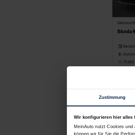
Gebrauch
Skoda 
Benzin
Autom
71.585
3
ab
Leasing in
60
Monate
Zustimmung
Anzahlung
Wir konfigurieren hier alles 
MeinAuto nutzt Cookies und 
können wir für Sie die Perfor