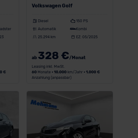
Volkswagen Golf
Diesel
150 PS
adster
Automatik
Kombi
23
25.294 km
EZ: 05/2025
328 €
ab
/Monat
Leasing inkl. MwSt.
0 €
60
Monate •
10.000
km/Jahr •
1.000 €
Anzahlung (anpassbar)