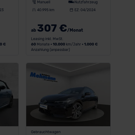
Manuell
Nutzfahrzeug
23
40.995 km
EZ: 04/2024
307 €
ab
/Monat
Leasing inkl. MwSt.
0 €
60
Monate •
10.000
km/Jahr •
1.000 €
Anzahlung (anpassbar)
Gebrauchtwagen