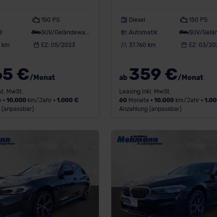
150 PS
Diesel
150 PS
l
SUV/Geländewagen
Automatik
6 km
EZ: 05/2023
37.760 km
EZ: 03/20
65 €
359 €
/Monat
ab
/Monat
kl. MwSt.
Leasing inkl. MwSt.
 •
10.000
km/Jahr •
1.000 €
60
Monate •
10.000
km/Jahr •
1.00
 (anpassbar)
Anzahlung (anpassbar)