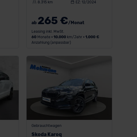
8.315 km
EZ: 12/2024
265 €
ab
/Monat
Leasing inkl. MwSt.
60
Monate •
10.000
km/Jahr •
1.000 €
Anzahlung (anpassbar)
Gebrauchtwagen
Skoda Karoq