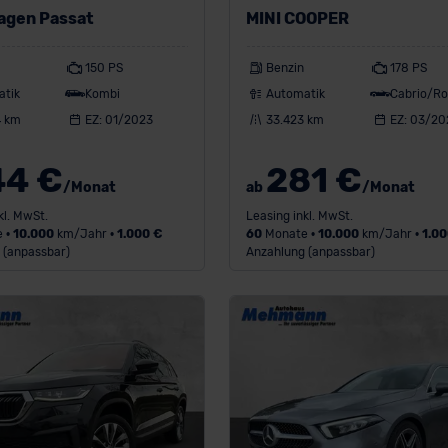
agen Passat
MINI COOPER
150 PS
Benzin
178 PS
atik
Kombi
Automatik
Cabrio/Ro
4 km
EZ: 01/2023
33.423 km
EZ: 03/20
44 €
281 €
/Monat
ab
/Monat
kl. MwSt.
Leasing inkl. MwSt.
 •
10.000
km/Jahr •
1.000 €
60
Monate •
10.000
km/Jahr •
1.00
 (anpassbar)
Anzahlung (anpassbar)