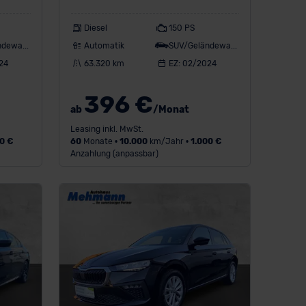
Diesel
150 PS
SUV/Geländewagen
Automatik
SUV/Geländewagen
24
63.320 km
EZ: 02/2024
396 €
ab
/Monat
Leasing inkl. MwSt.
0 €
60
Monate •
10.000
km/Jahr •
1.000 €
Anzahlung (anpassbar)