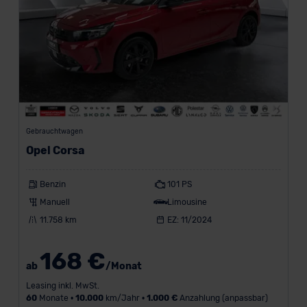
r
b
e
l
i
e
Gebrauchtwagen
b
Opel Corsa
t
Benzin
101 PS
e
Manuell
Limousine
s
11.758 km
EZ: 11/2024
t
e
168 €
ab
/Monat
M
Leasing inkl. MwSt.
a
60
Monate •
10.000
km/Jahr •
1.000 €
Anzahlung (anpassbar)