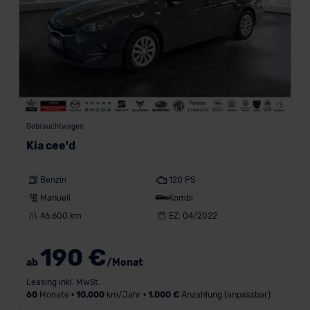
Gebrauchtwagen
Kia cee'd
Benzin
120 PS
Manuell
Kombi
46.600 km
EZ: 04/2022
190 €
ab
/Monat
Leasing inkl. MwSt.
60
Monate •
10.000
km/Jahr •
1.000 €
Anzahlung (anpassbar)