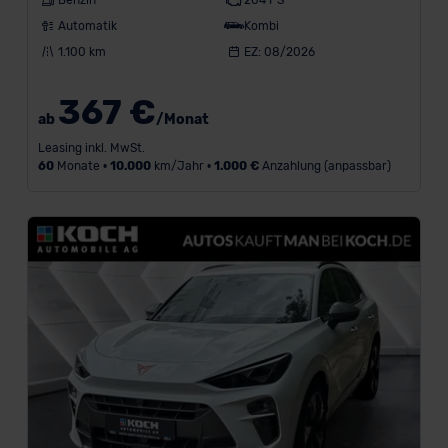
Benzin
204 PS
Automatik
Kombi
1.100 km
EZ: 08/2026
367 €
ab
/Monat
Leasing inkl. MwSt.
60
Monate •
10.000
km/Jahr •
1.000 €
Anzahlung (anpassbar)