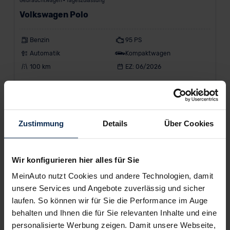
Gebrauchtwagen • Tageszulassung
Volkswagen Polo
Benzin
95 PS
Automatik
Kompaktwagen
100 km
EZ: 06/2026
228 €
ab
/Monat
Leasing inkl. MwSt.
Zustimmung
Details
Über Cookies
60
Monate •
10.000
km/Jahr •
1.000 €
Anzahlung (anpassbar)
Kraftstoffverbrauch (kombiniert) 5,3 l/100 km • CO
-Emission
2
(kombiniert) 121,0 g/km • CO
-Klasse D
2
Wir konfigurieren hier alles für Sie
MeinAuto nutzt Cookies und andere Technologien, damit
unsere Services und Angebote zuverlässig und sicher
laufen. So können wir für Sie die Performance im Auge
behalten und Ihnen die für Sie relevanten Inhalte und eine
personalisierte Werbung zeigen. Damit unsere Webseite,