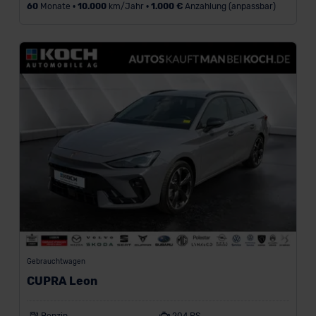
60
Monate •
10.000
km/Jahr •
1.000 €
Anzahlung (anpassbar)
der EU erfolgt, erfolgt dies ausschließlich auf der
Grundlage eines Angemessenheitsbeschlusses der EU-
Kommission (Art. 45 Abs. 1 DSGVO), von
Standarddatenschutzklauseln (Art. 46 Abs. 2 lit. c
DSGVO) oder wenn Sie hierzu Ihre Einwilligung freiwillig
erteilen. Nähere Informationen zu den bestehenden
Datenschutzklauseln können Sie über den Kontakt zu
unserem Datenschutzbeauftragten unter
datenschutz@meinauto.de anfordern.
Datenschutzerklärung
|
Impressum
Gebrauchtwagen
CUPRA Leon