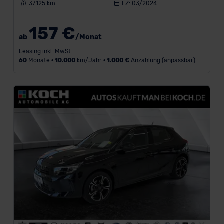
CUPRA
37.125 km
EZ: 03/2024
(7)
157 €
Renault
ab
/Monat
(4)
Leasing inkl. MwSt.
Skoda
60
Monate •
10.000
km/Jahr •
1.000 €
Anzahlung (anpassbar)
(3)
Volkswagen
(3)
Citroën
(1)
Ford
(1)
Hyundai
(1)
Kia
(1)