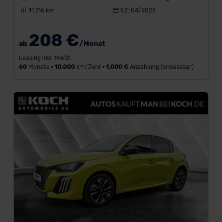
11.716 km
EZ: 04/2025
208 €
ab
/Monat
Leasing inkl. MwSt.
60
Monate •
10.000
km/Jahr •
1.000 €
Anzahlung (anpassbar)