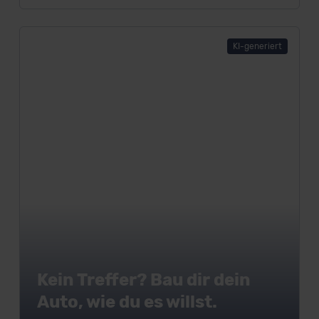
r
k
KI-generiert
e
n
a
n
z
e
i
g
e
n
Kein Treffer? Bau dir dein
Auto, wie du es willst.
Modell