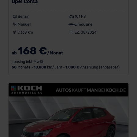
Opel Corsa
Benzin
101 PS
Manuell
Limousine
7.368 km
EZ: 08/2024
168 €
ab
/Monat
Leasing inkl. MwSt.
60
Monate •
10.000
km/Jahr •
1.000 €
Anzahlung (anpassbar)