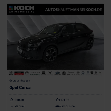
z
a
h
l
u
n
g
i
n
€
Gebrauchtwagen
Marke
Opel Corsa
Benzin
101 PS
Manuell
Limousine