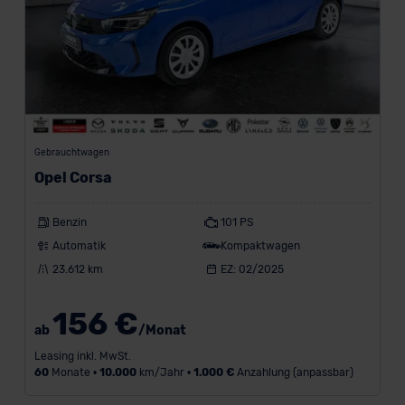
/
J
a
h
r
-
Gebrauchtwagen
Opel Corsa
Benzin
101 PS
M
Automatik
Kompaktwagen
a
x
23.612 km
EZ: 02/2025
i
m
156 €
a
ab
/Monat
l
Leasing inkl. MwSt.
e
60
Monate •
10.000
km/Jahr •
1.000 €
Anzahlung (anpassbar)
A
n