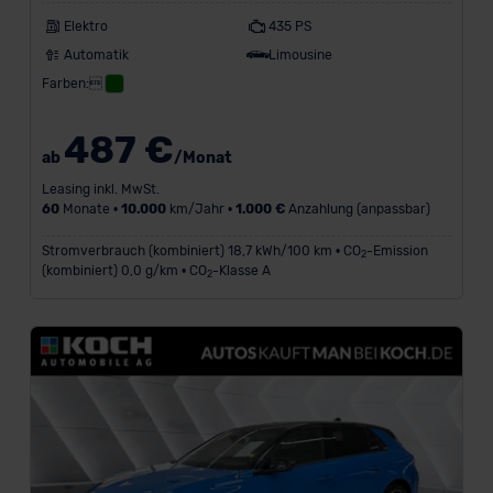
Elektro
435 PS
Automatik
Limousine
Farben:
487 €
ab
/Monat
Leasing inkl. MwSt.
60
Monate •
10.000
km/Jahr •
1.000 €
Anzahlung (anpassbar)
Stromverbrauch (kombiniert) 18,7 kWh/100 km • CO
-Emission
2
(kombiniert) 0,0 g/km • CO
-Klasse A
2