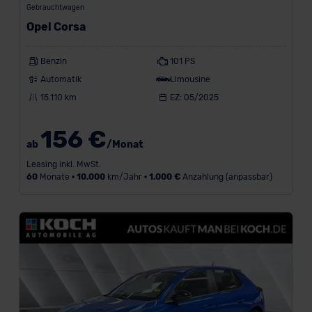
-
Gebrauchtwagen
Opel Corsa
Benzin
101 PS
Automatik
Limousine
L
a
15.110 km
EZ: 05/2025
u
f
156 €
l
ab
/Monat
e
Leasing inkl. MwSt.
i
60
Monate •
10.000
km/Jahr •
1.000 €
Anzahlung (anpassbar)
s
t
u
n
g
i
n
k
m