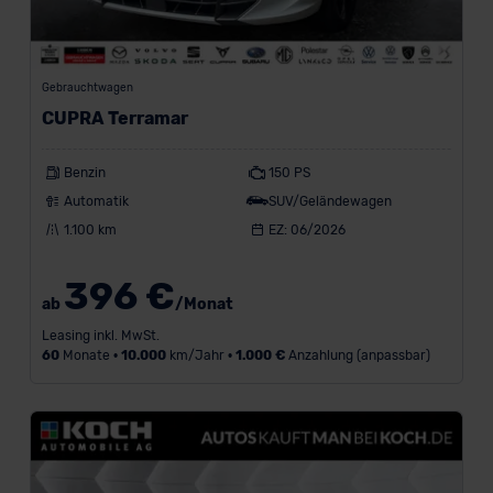
Gebrauchtwagen
CUPRA Terramar
Benzin
150 PS
Automatik
SUV/Geländewagen
1.100 km
EZ: 06/2026
396 €
ab
/Monat
Leasing inkl. MwSt.
60
Monate •
10.000
km/Jahr •
1.000 €
Anzahlung (anpassbar)