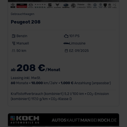
Gebrauchtwagen
Peugeot 208
Benzin
101 PS
Manuell
Limousine
50 km
EZ: 09/2025
208 €
ab
/Monat
Leasing inkl. MwSt.
60
Monate •
10.000
km/Jahr •
1.000 €
Anzahlung (anpassbar)
Kraftstoffverbrauch (kombiniert) 5,2 l/100 km • CO
-Emission
2
(kombiniert) 117,0 g/km • CO
-Klasse D
2