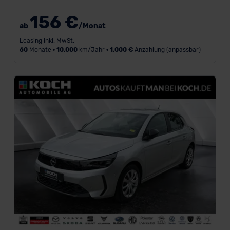
Finanzierung
156 €
ab
/Monat
L
Leasing inkl. MwSt.
a
60
Monate •
10.000
km/Jahr •
1.000 €
Anzahlung (anpassbar)
u
f
z
e
i
t
i
n
M
o
n
a
t
e
n