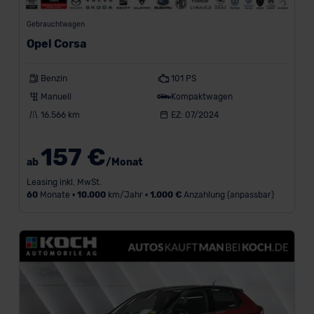
MG
(17)
Gebrauchtwagen
Opel Corsa
Nissan
(2)
Benzin
101 PS
Opel
Manuell
Kompaktwagen
(30)
16.566 km
EZ: 07/2024
Peugeot
(6)
157 €
SEAT
ab
/Monat
(7)
Leasing inkl. MwSt.
60
Monate •
10.000
km/Jahr •
1.000 €
Anzahlung (anpassbar)
Subaru
(6)
Toyota
(1)
N
u