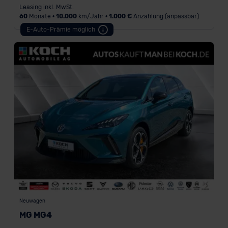
Leasing inkl. MwSt.
60
Monate •
10.000
km/Jahr •
1.000 €
Anzahlung (anpassbar)
E-Auto-Prämie möglich
Neuwagen
MG MG4