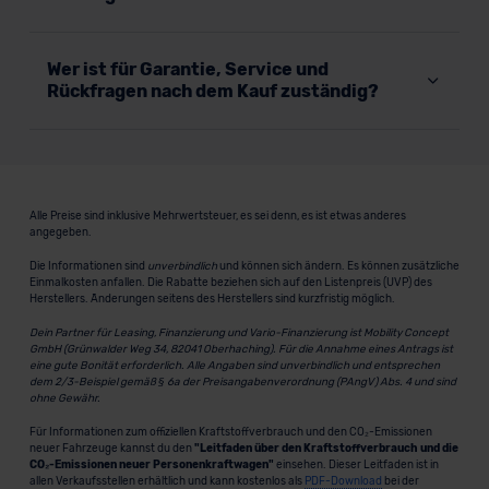
Wer ist für Garantie, Service und
Rückfragen nach dem Kauf zuständig?
Alle Preise sind inklusive Mehrwertsteuer, es sei denn, es ist etwas anderes
angegeben.
Die Informationen sind
unverbindlich
und können sich ändern. Es können zusätzliche
Einmalkosten anfallen. Die Rabatte beziehen sich auf den Listenpreis (UVP) des
Herstellers. Änderungen seitens des Herstellers sind kurzfristig möglich.
Dein Partner für Leasing, Finanzierung und Vario-Finanzierung ist Mobility Concept
GmbH (Grünwalder Weg 34, 82041 Oberhaching). Für die Annahme eines Antrags ist
eine gute Bonität erforderlich. Alle Angaben sind unverbindlich und entsprechen
dem 2/3-Beispiel gemäß § 6a der Preisangabenverordnung (PAngV) Abs. 4 und sind
ohne Gewähr.
Für Informationen zum offiziellen Kraftstoffverbrauch und den CO₂-Emissionen
neuer Fahrzeuge kannst du den
"Leitfaden über den Kraftstoffverbrauch und die
CO₂-Emissionen neuer Personenkraftwagen"
einsehen. Dieser Leitfaden ist in
allen Verkaufsstellen erhältlich und kann kostenlos als
PDF-Download
bei der