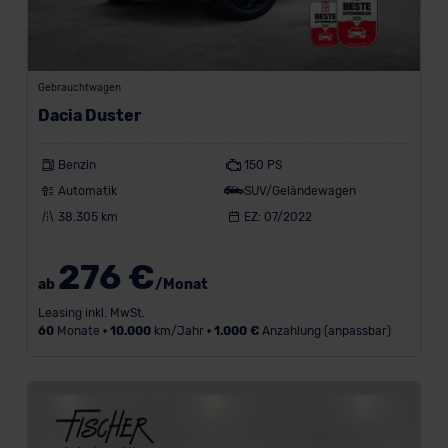
Gebrauchtwagen
Dacia Duster
Benzin
150 PS
Automatik
SUV/Geländewagen
38.305 km
EZ: 07/2022
276 €
ab
/Monat
Leasing inkl. MwSt.
60
Monate •
10.000
km/Jahr •
1.000 €
Anzahlung (anpassbar)