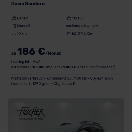
Dacia Sandero
Benzin
110 PS
Manuell
Kompaktwagen
L
a
10 km
EZ: 07/2026
u
f
186 €
l
ab
/Monat
e
Leasing inkl. MwSt.
i
60
Monate •
10.000
km/Jahr •
1.000 €
Anzahlung (anpassbar)
s
t
Kraftstoffverbrauch (kombiniert) 5,7 l/100 km • CO
-Emission
2
u
(kombiniert) 129,0 g/km • CO
-Klasse D
2
n
g
i
n
k
m
/
J