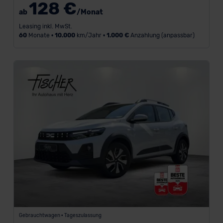
128 €
ab
/Monat
L
Leasing inkl. MwSt.
a
60
Monate •
10.000
km/Jahr •
1.000 €
Anzahlung (anpassbar)
u
f
z
e
i
t
i
n
M
o
n
a
t
e
n
-
Gebrauchtwagen • Tageszulassung