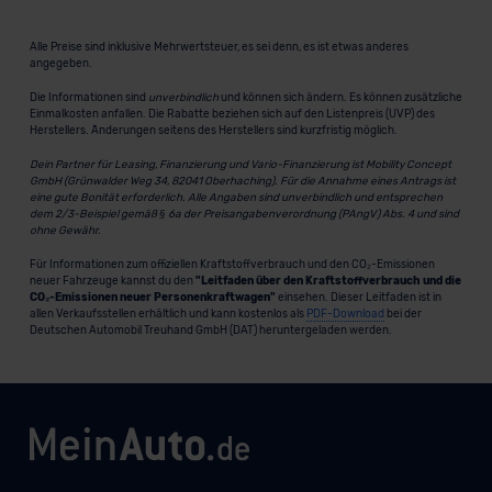
Alle Preise sind inklusive Mehrwertsteuer, es sei denn, es ist etwas anderes
angegeben.
Die Informationen sind
unverbindlich
und können sich ändern. Es können zusätzliche
Einmalkosten anfallen. Die Rabatte beziehen sich auf den Listenpreis (UVP) des
Herstellers. Änderungen seitens des Herstellers sind kurzfristig möglich.
Dein Partner für Leasing, Finanzierung und Vario-Finanzierung ist Mobility Concept
GmbH (Grünwalder Weg 34, 82041 Oberhaching). Für die Annahme eines Antrags ist
eine gute Bonität erforderlich. Alle Angaben sind unverbindlich und entsprechen
dem 2/3-Beispiel gemäß § 6a der Preisangabenverordnung (PAngV) Abs. 4 und sind
ohne Gewähr.
Für Informationen zum offiziellen Kraftstoffverbrauch und den CO₂-Emissionen
neuer Fahrzeuge kannst du den
"Leitfaden über den Kraftstoffverbrauch und die
CO₂-Emissionen neuer Personenkraftwagen"
einsehen. Dieser Leitfaden ist in
allen Verkaufsstellen erhältlich und kann kostenlos als
PDF-Download
bei der
Deutschen Automobil Treuhand GmbH (DAT) heruntergeladen werden.