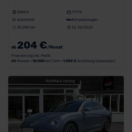
(2)
GWM
Elektro
171 PS
(3)
Automatik
Kompaktwagen
Mitsubishi
30.080 km
EZ: 06/2023
(12)
204 €
ab
/Monat
Modell
Finanzierung inkl. MwSt.
60
Monate •
10.000
km/Jahr •
1.000 €
Anzahlung (anpassbar)
Kraftstoff