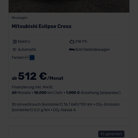
Neuwagen
Mitsubishi Eclipse Cross
Elektro
218 PS
Automatik
SUV/Geländewagen
Farben:
512 €
ab
/Monat
Finanzierung inkl. MwSt.
60
Monate •
10.000
km/Jahr •
1.000 €
Anzahlung (anpassbar)
Stromverbrauch (kombiniert) 16,7 kWh/100 km • CO
-Emission
2
(kombiniert) 0,0 g/km • CO
-Klasse A
2
KI-generiert