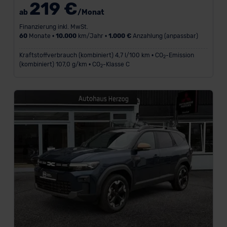
219 €
ab
/Monat
L
Finanzierung inkl. MwSt.
a
60
Monate •
10.000
km/Jahr •
1.000 €
Anzahlung (anpassbar)
u
f
Kraftstoffverbrauch (kombiniert) 4,7 l/100 km • CO
-Emission
2
z
(kombiniert) 107,0 g/km • CO
-Klasse C
2
e
i
t
i
n
M
o
n
a
t
e
n
-