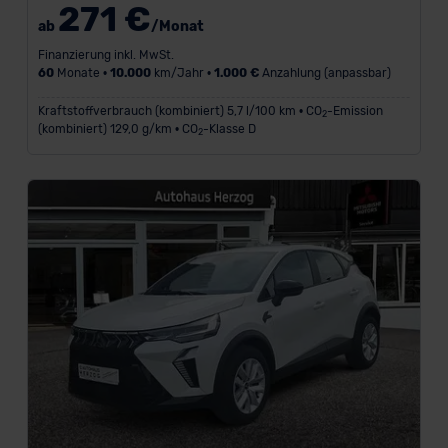
271 €
ab
/Monat
Finanzierung inkl. MwSt.
60
Monate •
10.000
km/Jahr •
1.000 €
Anzahlung (anpassbar)
Kraftstoffverbrauch (kombiniert) 5,7 l/100 km • CO
-Emission
2
(kombiniert) 129,0 g/km • CO
-Klasse D
2