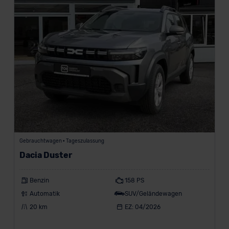
Gewerbekunde
Z
a
h
l
u
n
g
s
a
r
t
Gebrauchtwagen • Tageszulassung
e
Dacia Duster
n
Benzin
158 PS
Leasing
Automatik
SUV/Geländewagen
Finanzierung
20 km
EZ: 04/2026
Vario-
Finanzierung