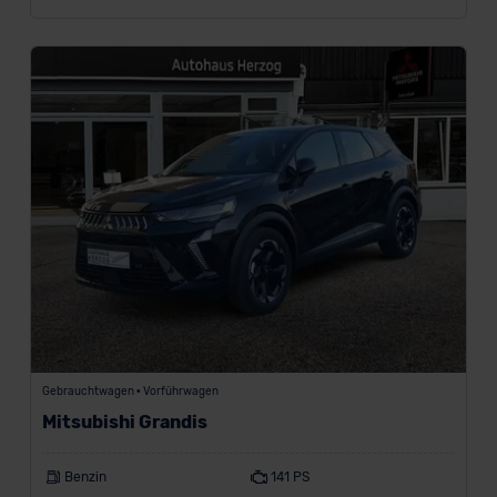
der EU erfolgt, erfolgt dies ausschließlich auf der
Grundlage eines Angemessenheitsbeschlusses der EU-
Kommission (Art. 45 Abs. 1 DSGVO), von
Standarddatenschutzklauseln (Art. 46 Abs. 2 lit. c
DSGVO) oder wenn Sie hierzu Ihre Einwilligung freiwillig
erteilen. Nähere Informationen zu den bestehenden
Datenschutzklauseln können Sie über den Kontakt zu
unserem Datenschutzbeauftragten unter
datenschutz@meinauto.de anfordern.
Datenschutzerklärung
|
Impressum
Gebrauchtwagen • Vorführwagen
Mitsubishi Grandis
Benzin
141 PS