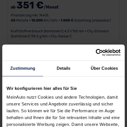
351 €
ab
/Monat
Finanzierung inkl. MwSt.
60
Monate •
10.000
km/Jahr •
1.000 €
Anzahlung (anpassbar)
Kraftstoffverbrauch (kombiniert) 4,3 l/100 km • CO
-Emission
2
(kombiniert) 98,0 g/km • CO
-Klasse C
2
Zustimmung
Details
Über Cookies
Wir konfigurieren hier alles für Sie
MeinAuto nutzt Cookies und andere Technologien, damit
unsere Services und Angebote zuverlässig und sicher
laufen. So können wir für Sie die Performance im Auge
behalten und Ihnen die für Sie relevanten Inhalte und eine
personalisierte Werbung zeigen. Damit unsere Webseite,