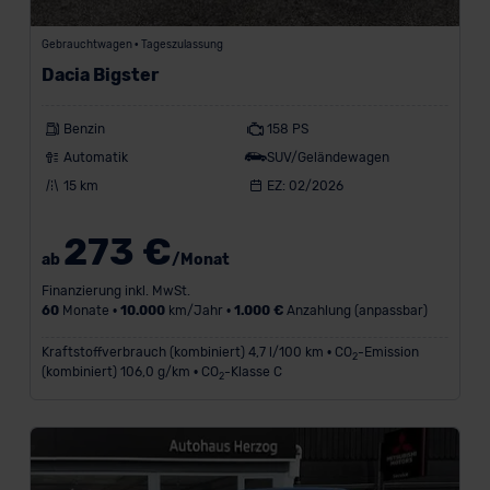
Gebrauchtwagen • Tageszulassung
Dacia Bigster
L
a
Benzin
158 PS
u
Automatik
SUV/Geländewagen
f
15 km
EZ: 02/2026
l
e
i
273 €
s
ab
/Monat
t
Finanzierung inkl. MwSt.
u
60
Monate •
10.000
km/Jahr •
1.000 €
Anzahlung (anpassbar)
n
g
Kraftstoffverbrauch (kombiniert) 4,7 l/100 km • CO
-Emission
2
(kombiniert) 106,0 g/km • CO
-Klasse C
i
2
n
k
m
/
J