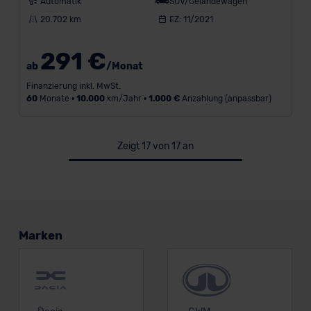
Automatik
SUV/Geländewagen
20.702 km
EZ: 11/2021
291 €
ab
/Monat
Finanzierung inkl. MwSt.
60
Monate •
10.000
km/Jahr •
1.000 €
Anzahlung (anpassbar)
Zeigt 17 von 17 an
Marken