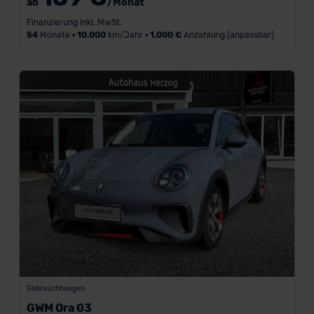
ab
/Monat
a
Finanzierung inkl. MwSt.
h
54
Monate •
10.000
km/Jahr •
1.000 €
Anzahlung (anpassbar)
l
u
n
g
i
n
€
Marke
Gebrauchtwagen
Dacia
GWM Ora 03