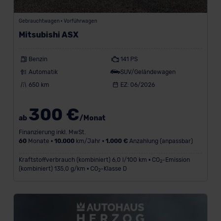
Gebrauchtwagen • Vorführwagen
Mitsubishi ASX
Benzin
141 PS
Automatik
SUV/Geländewagen
650 km
EZ: 06/2026
300 €
ab
/Monat
Finanzierung inkl. MwSt.
60
Monate •
10.000
km/Jahr •
1.000 €
Anzahlung (anpassbar)
Kraftstoffverbrauch (kombiniert) 6,0 l/100 km • CO
-Emission
2
(kombiniert) 135,0 g/km • CO
-Klasse D
2