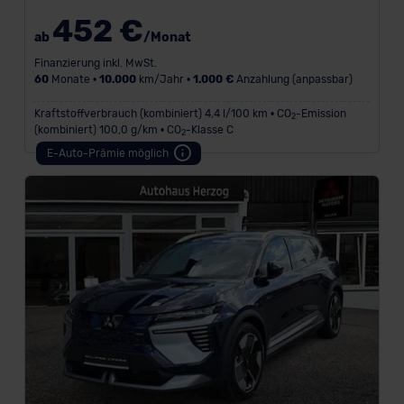
452 €
ab
/Monat
Finanzierung inkl. MwSt.
60
Monate •
10.000
km/Jahr •
1.000 €
Anzahlung (anpassbar)
Kraftstoffverbrauch (kombiniert) 4,4 l/100 km • CO
-Emission
2
(kombiniert) 100,0 g/km • CO
-Klasse C
2
E-Auto-Prämie möglich