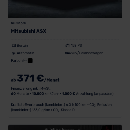
Neuwagen
Mitsubishi ASX
Benzin
158 PS
Automatik
SUV/Geländewagen
Farben:
371 €
ab
/Monat
Finanzierung inkl. MwSt.
60
Monate •
10.000
km/Jahr •
1.000 €
Anzahlung (anpassbar)
Kraftstoffverbrauch (kombiniert) 6,0 l/100 km • CO
-Emission
2
(kombiniert) 135,0 g/km • CO
-Klasse D
2