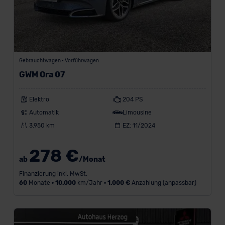
Gebrauchtwagen • Vorführwagen
GWM Ora 07
Elektro
204 PS
Automatik
Limousine
3.950 km
EZ: 11/2024
278 €
ab
/Monat
Finanzierung inkl. MwSt.
60
Monate •
10.000
km/Jahr •
1.000 €
Anzahlung (anpassbar)