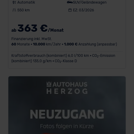
Automatik
SUV/Geländewagen
550 km
EZ: 03/2026
363 €
ab
/Monat
Finanzierung inkl. MwSt.
60
Monate •
10.000
km/Jahr •
1.000 €
Anzahlung (anpassbar)
Kraftstoffverbrauch (kombiniert) 6,0 l/100 km • CO
-Emission
2
(kombiniert) 135,0 g/km • CO
-Klasse D
2