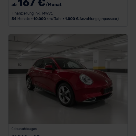
167 €
(15)
ab
/Monat
Hyundai
Finanzierung inkl. MwSt.
(4)
54
Monate •
10.000
km/Jahr •
1.000 €
Anzahlung (anpassbar)
Mitsubishi
(10)
Modell
Kraftstoff
Gebrauchtwagen