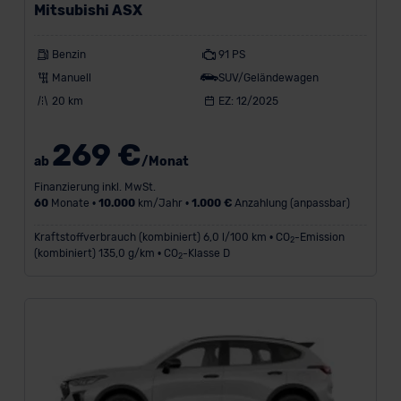
Mitsubishi ASX
Benzin
91 PS
Manuell
SUV/Geländewagen
20 km
EZ: 12/2025
269 €
ab
/Monat
Finanzierung inkl. MwSt.
60
Monate •
10.000
km/Jahr •
1.000 €
Anzahlung (anpassbar)
Kraftstoffverbrauch (kombiniert) 6,0 l/100 km • CO
-Emission
2
(kombiniert) 135,0 g/km • CO
-Klasse D
2