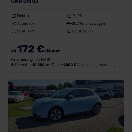
GWM Ora 03
Elektro
171 PS
Automatik
SUV/Geländewagen
25.400 km
EZ: 08/2023
172 €
ab
/Monat
Finanzierung inkl. MwSt.
54
Monate •
10.000
km/Jahr •
1.000 €
Anzahlung (anpassbar)