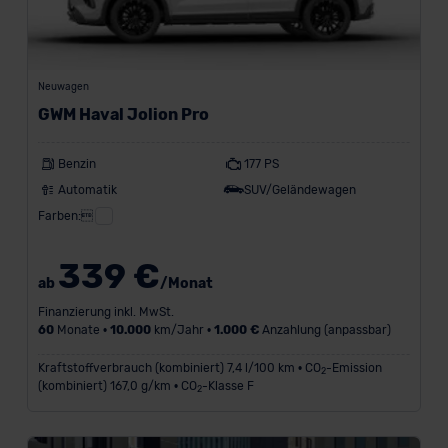
Neuwagen
GWM Haval Jolion Pro
Benzin
177 PS
Automatik
SUV/Geländewagen
Farben:
339 €
ab
/Monat
Finanzierung inkl. MwSt.
60
Monate •
10.000
km/Jahr •
1.000 €
Anzahlung (anpassbar)
Kraftstoffverbrauch (kombiniert) 7,4 l/100 km • CO
-Emission
2
(kombiniert) 167,0 g/km • CO
-Klasse F
2