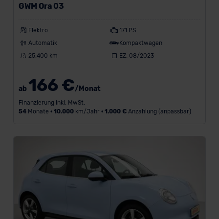
GWM Ora 03
Elektro
171 PS
Automatik
Kompaktwagen
L
a
25.400 km
EZ: 08/2023
u
f
166 €
l
ab
/Monat
e
Finanzierung inkl. MwSt.
i
54
Monate •
10.000
km/Jahr •
1.000 €
Anzahlung (anpassbar)
s
t
u
n
g
i
n
k
m
/
J