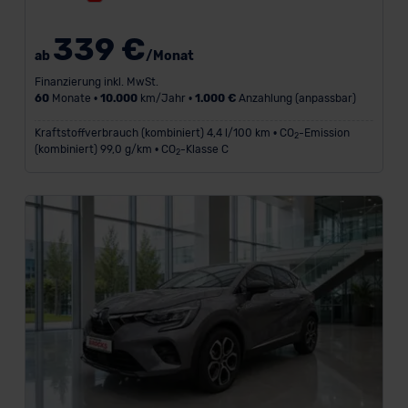
339 €
ab
/Monat
Finanzierung inkl. MwSt.
60
Monate •
10.000
km/Jahr •
1.000 €
Anzahlung (anpassbar)
Kraftstoffverbrauch (kombiniert) 4,4 l/100 km • CO
-Emission
2
(kombiniert) 99,0 g/km • CO
-Klasse C
2