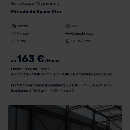
Gebrauchtwagen • Tageszulassung
Mitsubishi Space Star
Benzin
71 PS
Manuell
Kompaktwagen
21 km
EZ: 06/2025
163 €
ab
/Monat
Finanzierung inkl. MwSt.
60
Monate •
10.000
km/Jahr •
1.000 €
Anzahlung (anpassbar)
Kraftstoffverbrauch (kombiniert) 5,0 l/100 km • CO
-Emission
2
(kombiniert) 113,0 g/km • CO
-Klasse C
2