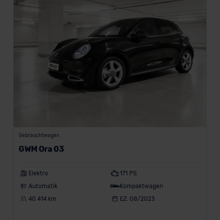
Gewerbekunde
Z
a
h
l
u
n
g
s
a
r
t
Gebrauchtwagen
e
GWM Ora 03
n
Elektro
171 PS
Leasing
Automatik
Kompaktwagen
Finanzierung
40.414 km
EZ: 08/2023
Vario-
Finanzierung