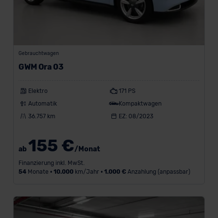
a
h
r
Gebrauchtwagen
-
GWM Ora 03
Elektro
171 PS
Automatik
Kompaktwagen
M
36.757 km
EZ: 08/2023
a
x
155 €
i
ab
/Monat
m
a
Finanzierung inkl. MwSt.
54
Monate •
10.000
km/Jahr •
1.000 €
Anzahlung (anpassbar)
l
e
A
n
z