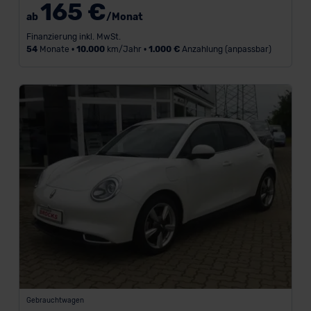
165 €
ab
/Monat
L
Finanzierung inkl. MwSt.
a
54
Monate •
10.000
km/Jahr •
1.000 €
Anzahlung (anpassbar)
u
f
z
e
i
t
i
n
M
o
n
a
t
e
n
-
Gebrauchtwagen