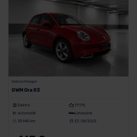
a
h
l
u
n
g
i
n
€
Gebrauchtwagen
GWM Ora 03
Marke
Elektro
171 PS
Automatik
Limousine
35.940 km
EZ: 08/2023
GWM