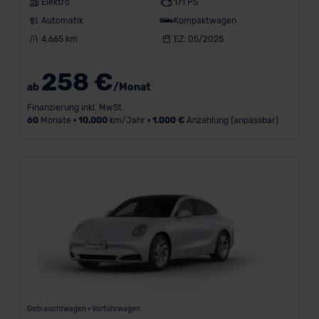
Elektro
171 PS
Automatik
Kompaktwagen
4.665 km
EZ: 05/2025
258 €
ab
/Monat
Finanzierung inkl. MwSt.
60
Monate •
10.000
km/Jahr •
1.000 €
Anzahlung (anpassbar)
Gebrauchtwagen • Vorführwagen