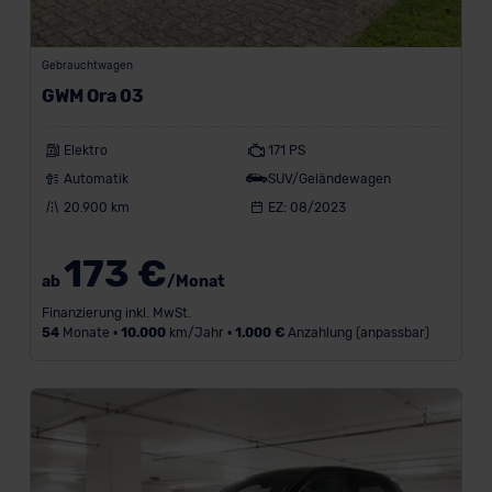
Gebrauchtwagen
GWM Ora 03
Elektro
171 PS
Automatik
SUV/Geländewagen
20.900 km
EZ: 08/2023
173 €
ab
/Monat
Finanzierung inkl. MwSt.
54
Monate •
10.000
km/Jahr •
1.000 €
Anzahlung (anpassbar)