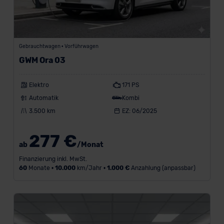
Gebrauchtwagen • Vorführwagen
GWM Ora 03
Elektro
171 PS
Automatik
Kombi
3.500 km
EZ: 06/2025
277 €
ab
/Monat
Finanzierung inkl. MwSt.
60
Monate •
10.000
km/Jahr •
1.000 €
Anzahlung (anpassbar)