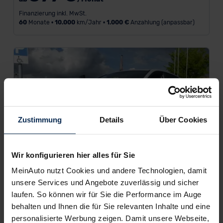
Finanzierung inkl. MwSt.
60
Monate •
10.000
km/Jahr •
1.000 €
Anzahlung (anpassbar)
Zustimmung
Details
Über Cookies
Wir konfigurieren hier alles für Sie
MeinAuto nutzt Cookies und andere Technologien, damit
unsere Services und Angebote zuverlässig und sicher
laufen. So können wir für Sie die Performance im Auge
Gebrauchtwagen
behalten und Ihnen die für Sie relevanten Inhalte und eine
Hyundai i20
personalisierte Werbung zeigen. Damit unsere Webseite,