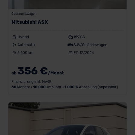
Gebrauchtwagen
Mitsubishi ASX
Hybrid
159 PS
Automatik
SUV/Geländewagen
5.500 km
EZ: 12/2024
356 €
ab
/Monat
Finanzierung inkl. MwSt.
60
Monate •
10.000
km/Jahr •
1.000 €
Anzahlung (anpassbar)