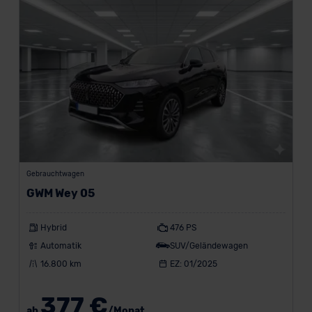
Gebrauchtwagen
GWM Wey 05
Hybrid
476 PS
Automatik
SUV/Geländewagen
16.800 km
EZ: 01/2025
377 €
ab
/Monat