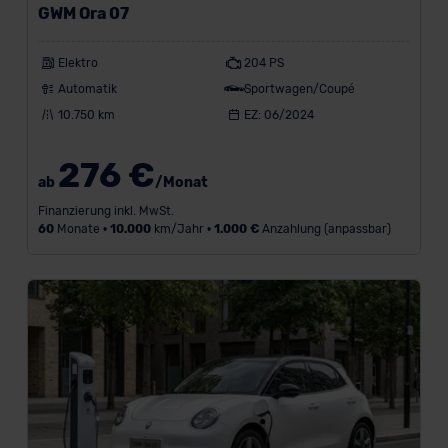
GWM Ora 07
Elektro
204 PS
Automatik
Sportwagen/Coupé
10.750 km
EZ: 06/2024
276 €
ab
/Monat
Finanzierung inkl. MwSt.
60
Monate •
10.000
km/Jahr •
1.000 €
Anzahlung (anpassbar)