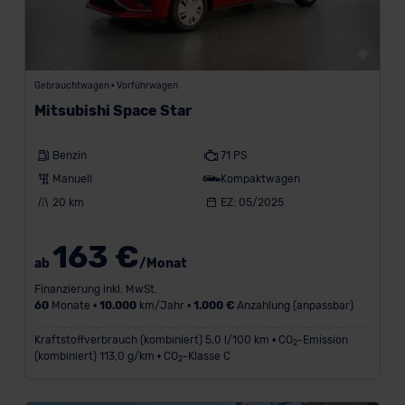
Gebrauchtwagen • Vorführwagen
Mitsubishi Space Star
Benzin
71 PS
Manuell
Kompaktwagen
20 km
EZ: 05/2025
163 €
ab
/Monat
Finanzierung inkl. MwSt.
60
Monate •
10.000
km/Jahr •
1.000 €
Anzahlung (anpassbar)
Kraftstoffverbrauch (kombiniert) 5,0 l/100 km • CO
-Emission
2
(kombiniert) 113,0 g/km • CO
-Klasse C
2