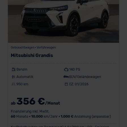
Gebrauchtwagen • Vorführwagen
Mitsubishi Grandis
Benzin
140 PS
Automatik
SUV/Geländewagen
950 km
EZ: 01/2026
356 €
ab
/Monat
Finanzierung inkl. MwSt.
60
Monate •
10.000
km/Jahr •
1.000 €
Anzahlung (anpassbar)