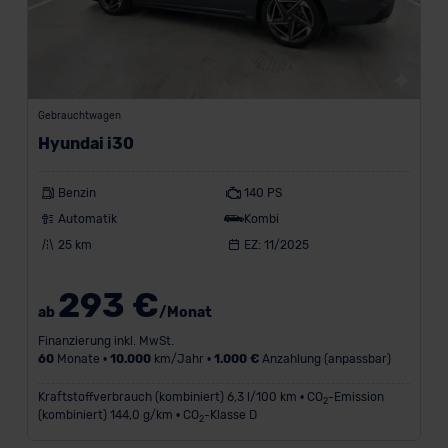
der EU erfolgt, erfolgt dies ausschließlich auf der
Grundlage eines Angemessenheitsbeschlusses der EU-
Kommission (Art. 45 Abs. 1 DSGVO), von
Standarddatenschutzklauseln (Art. 46 Abs. 2 lit. c
DSGVO) oder wenn Sie hierzu Ihre Einwilligung freiwillig
Gebrauchtwagen
erteilen. Nähere Informationen zu den bestehenden
Hyundai i30
Datenschutzklauseln können Sie über den Kontakt zu
unserem Datenschutzbeauftragten unter
Benzin
140 PS
datenschutz@meinauto.de anfordern.
Automatik
Kombi
25 km
EZ: 11/2025
Datenschutzerklärung
|
Impressum
293 €
ab
/Monat
Finanzierung inkl. MwSt.
60
Monate •
10.000
km/Jahr •
1.000 €
Anzahlung (anpassbar)
Kraftstoffverbrauch (kombiniert) 6,3 l/100 km • CO
-Emission
2
(kombiniert) 144,0 g/km • CO
-Klasse D
2