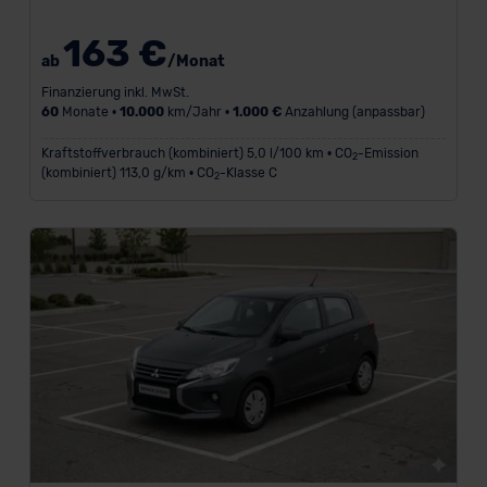
163 €
ab
/Monat
Finanzierung inkl. MwSt.
60
Monate •
10.000
km/Jahr •
1.000 €
Anzahlung (anpassbar)
Kraftstoffverbrauch (kombiniert) 5,0 l/100 km • CO
-Emission
2
(kombiniert) 113,0 g/km • CO
-Klasse C
2