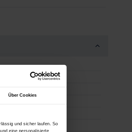
Über Cookies
 Kamera, APP-Connect
ässig und sicher laufen. So
und eine personalisierte