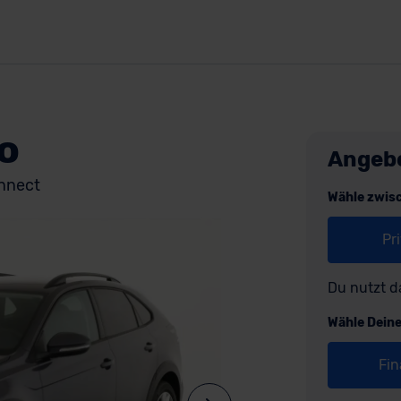
o
Angeb
onnect
Wähle zwis
Pr
Du nutzt d
Wähle Dein
Fin