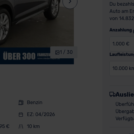
Du bezahls
Auto am En
von 14.832
Anzahlung
1.000 €
1 / 30
Laufleistun
10.000 k
Ausli
Benzin
Überfüh
Übergab
EZ: 04/2026
Verfügba
995 €
10 km