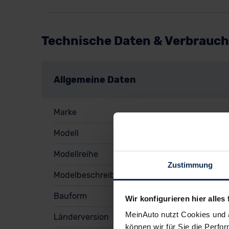
Technische Daten & Verbrauch
Allgemeine Daten
Marke
Modell
Modellreihe
Zustimmung
Modelbeschreibung
Bauform
Wir konfigurieren hier alles 
MeinAuto nutzt Cookies und 
Länderversion
können wir für Sie die Perfor