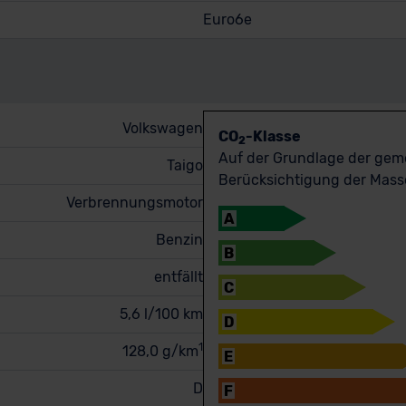
Euro6e
Volkswagen
CO
-Klasse
2
Auf der Grundlage der ge
Taigo
Berücksichtigung der Masse
Verbrennungsmotor
A
Benzin
B
entfällt
C
5,6 l/100 km
D
1
128,0 g/km
E
D
F