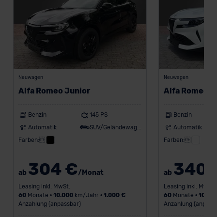
Grundlage eines Angemessenheitsbeschlusses der EU-
Kommission (Art. 45 Abs. 1 DSGVO), von
Standarddatenschutzklauseln (Art. 46 Abs. 2 lit. c
DSGVO) oder wenn Sie hierzu Ihre Einwilligung freiwillig
erteilen. Nähere Informationen zu den bestehenden
Datenschutzklauseln können Sie über den Kontakt zu
unserem Datenschutzbeauftragten unter
Neuwagen
Neuwagen
datenschutz@meinauto.de anfordern.
Alfa Romeo Junior
Alfa Romeo J
Datenschutzerklärung
|
Impressum
Benzin
145 PS
Benzin
Automatik
SUV/Geländewagen
Automatik
Farben:
Farben:
304 €
340 
ab
/Monat
ab
Leasing inkl. MwSt.
Leasing inkl. MwSt.
60
Monate •
10.000
km/Jahr •
1.000 €
60
Monate •
10.00
Anzahlung (anpassbar)
Anzahlung (anpass