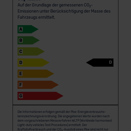
2
Auf der Grundlage der gemessenen CO
-
2
Emissionen unter Berücksichtigung der Masse des
Fahrzeugs ermittelt.
A
B
C
D
D
E
F
G
Die Informationen erfolgen gemäß der Pkw-Energie­verbrauchs­
kennzeichnungs­verordnung. Die angegebenen Werte wurden nach
dem vorgeschriebenen Messverfahren WLTP (Worldwide harmonised
Light-duty vehicles Test Procedures) ermittelt. Der
Kraftstoffverbrauch und der CO
-Ausstoß eines Pkw sind nicht nur
2