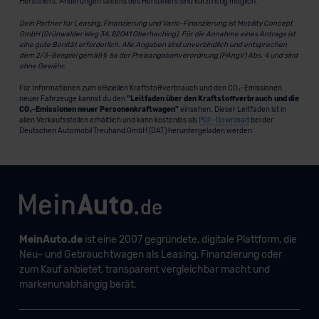
Herstellers. Änderungen seitens des Herstellers sind kurzfristig möglich.
Dein Partner für Leasing, Finanzierung und Vario-Finanzierung ist Mobility Concept
GmbH (Grünwalder Weg 34, 82041 Oberhaching). Für die Annahme eines Antrags ist
eine gute Bonität erforderlich. Alle Angaben sind unverbindlich und entsprechen
dem 2/3-Beispiel gemäß § 6a der Preisangabenverordnung (PAngV) Abs. 4 und sind
ohne Gewähr.
Für Informationen zum offiziellen Kraftstoffverbrauch und den CO₂-Emissionen
neuer Fahrzeuge kannst du den
"Leitfaden über den Kraftstoffverbrauch und die
CO₂-Emissionen neuer Personenkraftwagen"
einsehen. Dieser Leitfaden ist in
allen Verkaufsstellen erhältlich und kann kostenlos als
PDF-Download
bei der
Deutschen Automobil Treuhand GmbH (DAT) heruntergeladen werden.
MeinAuto.de
ist eine 2007 gegründete, digitale Plattform, die
Neu- und Gebrauchtwagen als Leasing, Finanzierung oder
zum Kauf anbietet, transparent vergleichbar macht und
markenunabhängig berät.