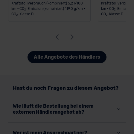
Kraftstoffverbrauch (kombiniert) 5,2 l/100
Kraftstoffverbrauch
km • CO
-Emission (kombiniert) 119,0 g/km •
km • CO
-Emission 
2
2
CO
-Klasse D
CO
-Klasse D
2
2
Alle Angebote des Händlers
Hast du noch Fragen zu diesem Angebot?
Wie läuft die Bestellung bei einem
externen Händlerangebot ab?
Wer ist mein Ansprechpartner?