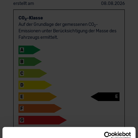
erstellt am
08.08.2026
CO
-Klasse
2
Auf der Grundlage der gemessenen CO
-
2
Emissionen unter Berücksichtigung der Masse des
Fahrzeugs ermittelt.
A
B
C
D
E
E
F
G
Die Informationen erfolgen gemäß der Pkw-Energie­verbrauchs­