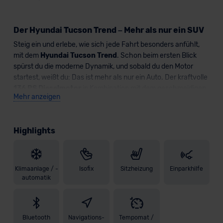
Der Hyundai Tucson Trend – Mehr als nur ein SUV
Steig ein und erlebe, wie sich jede Fahrt besonders anfühlt,
mit dem
Hyundai Tucson Trend
. Schon beim ersten Blick
spürst du die moderne Dynamik, und sobald du den Motor
startest, weißt du: Das ist mehr als nur ein Auto. Der kraftvolle
136 PS Dieselmotor
in Kombination mit dem geschmeidigen
Mehr anzeigen
Automatikgetriebe
bringt dich souverän und effizient ans
Ziel.
Highlights
Die beeindruckenden
Matrix-LED-Scheinwerfer
sorgen
dafür, dass du jederzeit den perfekten Durchblick hast,
während die markanten
18-Zoll-Leichtmetallfelgen
deinen
Tucson selbstbewusst auf die Straße stellen. Innen erwartet
Klimaanlage / -
Isofix
Sitzheizung
Einparkhilfe
dich eine digitale Erlebniswelt: Das große
12,3" Cockpit
und
automatik
das hochauflösende
Navigationssystem
mit
12,3"
Touchscreen
verschmelzen zu einem intuitiven, modernen
Fahrerlebnis. Mach es dir bequem –
beheizbare Vordersitze
Bluetooth
Navigations-
Tempomat /
und ein
beheizbares Lenkrad
mit
Schaltwippen
schenken