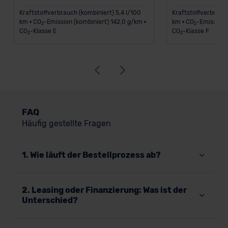
Kraftstoffverbrauch (kombiniert) 5,4 l/100
Kraftstoffverbrauch
km • CO
-Emission (kombiniert) 142,0 g/km •
km • CO
-Emission 
2
2
CO
-Klasse E
CO
-Klasse F
2
2
FAQ
Häufig gestellte Fragen
1. Wie läuft der Bestellprozess ab?
2. Leasing oder Finanzierung: Was ist der
Unterschied?