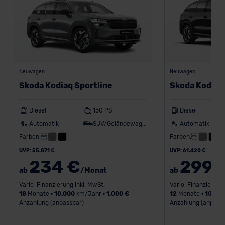
Neuwagen
Neuwagen
Skoda Kodiaq Sportline
Skoda Kodiaq 
Diesel
150 PS
Diesel
Automatik
SUV/Geländewagen
Automatik
Farben:
Farben:
UVP: 55.871 €
UVP: 61.420 €
234 €
299 
ab
/Monat
ab
Vario-Finanzierung inkl. MwSt.
Vario-Finanzierung 
18
Monate •
10.000
km/Jahr •
1.000 €
12
Monate •
10.00
Anzahlung (anpassbar)
Anzahlung (anpass