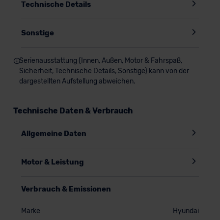
über uns - profitiere bei diesem Deal zusätzlich von der
Technische Details
bequemen Haustürlieferung
! Bei Fragen hilft Dir Dein
persönlicher CarCoach
jederzeit gerne weiter und steht Dir
Sonstige
kompetent zur Seite. -
Falls du auf der Suche nach einer
hochwertigeren Aussattungslinie bist, schau gerne bei diesem
Deal
vorbei!
Serienausstattung (Innen, Außen, Motor & Fahrspaß,
Sicherheit, Technische Details, Sonstige) kann von der
dargestellten Aufstellung abweichen.
Technische Daten & Verbrauch
Allgemeine Daten
Motor & Leistung
Verbrauch & Emissionen
Marke
Hyundai