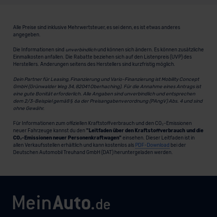
Alle Preise sind inklusive Mehrwertsteuer, es sei denn, es ist etwas anderes
angegeben.
Die Informationen sind
unverbindlich
und können sich ändern. Es können zusätzliche
Einmalkosten anfallen. Die Rabatte beziehen sich auf den Listenpreis (UVP) des
Herstellers. Änderungen seitens des Herstellers sind kurzfristig möglich.
Dein Partner für Leasing, Finanzierung und Vario-Finanzierung ist Mobility Concept
GmbH (Grünwalder Weg 34, 82041 Oberhaching). Für die Annahme eines Antrags ist
eine gute Bonität erforderlich. Alle Angaben sind unverbindlich und entsprechen
dem 2/3-Beispiel gemäß § 6a der Preisangabenverordnung (PAngV) Abs. 4 und sind
ohne Gewähr.
Für Informationen zum offiziellen Kraftstoffverbrauch und den CO₂-Emissionen
neuer Fahrzeuge kannst du den
"Leitfaden über den Kraftstoffverbrauch und die
CO₂-Emissionen neuer Personenkraftwagen"
einsehen. Dieser Leitfaden ist in
allen Verkaufsstellen erhältlich und kann kostenlos als
PDF-Download
bei der
Deutschen Automobil Treuhand GmbH (DAT) heruntergeladen werden.