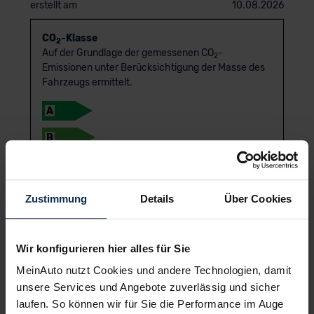
erstellt am
10.08.2026
CO
-Klasse
2
Auf der Grundlage der gemessenen CO
-
2
Emissionen unter Berücksichtigung der Masse des
Fahrzeugs ermittelt.
A
B
C
D
Zustimmung
Details
Über Cookies
E
E
F
Wir konfigurieren hier alles für Sie
MeinAuto nutzt Cookies und andere Technologien, damit
G
unsere Services und Angebote zuverlässig und sicher
laufen. So können wir für Sie die Performance im Auge
Die Informationen erfolgen gemäß der Pkw-Energie­verbrauchs­