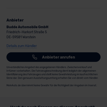
außerhalb der EU zu übermitteln oder dort verarbeiten zu
lassen. Soweit eine Übermittlung in ein Land außerhalb
der EU erfolgt, erfolgt dies ausschließlich auf der
Anbieter
Grundlage eines Angemessenheitsbeschlusses der EU-
Budde Automobile GmbH
Kommission (Art. 45 Abs. 1 DSGVO), von
Friedrich-Harkort Straße 5
Standarddatenschutzklauseln (Art. 46 Abs. 2 lit. c
DE-59581 Warstein
DSGVO) oder wenn Sie hierzu Ihre Einwilligung freiwillig
erteilen. Nähere Informationen zu den bestehenden
Details zum Händler
Datenschutzklauseln können Sie über den Kontakt zu
unserem Datenschutzbeauftragten unter
Anbieter anrufen
datenschutz@meinauto.de anfordern.
Unverbindliches Angebot des angegebenen Händlers. Zwischenverkauf und
Irrtümer vorbehalten. Die Fahrzeugbeschreibung dient lediglich der allgemeinen
Datenschutzerklärung
|
Impressum
Identifizierung des Fahrzeuges und stellt keine Gewährleistung im kaufrechtlichen
Sinne dar. Den genauen Ausstattungsumfang erhalten Sie von direkt vom Händler.
MeinAuto.de übernimmt keine Gewähr für die Richtigkeit der Angaben im Inserat.