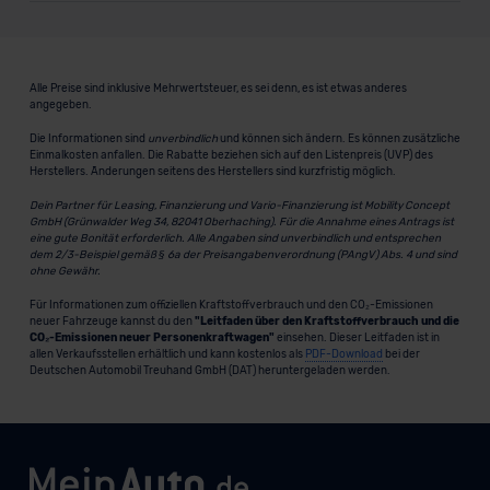
Alle Preise sind inklusive Mehrwertsteuer, es sei denn, es ist etwas anderes
angegeben.
Die Informationen sind
unverbindlich
und können sich ändern. Es können zusätzliche
Einmalkosten anfallen. Die Rabatte beziehen sich auf den Listenpreis (UVP) des
Herstellers. Änderungen seitens des Herstellers sind kurzfristig möglich.
Dein Partner für Leasing, Finanzierung und Vario-Finanzierung ist Mobility Concept
GmbH (Grünwalder Weg 34, 82041 Oberhaching). Für die Annahme eines Antrags ist
eine gute Bonität erforderlich. Alle Angaben sind unverbindlich und entsprechen
dem 2/3-Beispiel gemäß § 6a der Preisangabenverordnung (PAngV) Abs. 4 und sind
ohne Gewähr.
Für Informationen zum offiziellen Kraftstoffverbrauch und den CO₂-Emissionen
neuer Fahrzeuge kannst du den
"Leitfaden über den Kraftstoffverbrauch und die
CO₂-Emissionen neuer Personenkraftwagen"
einsehen. Dieser Leitfaden ist in
allen Verkaufsstellen erhältlich und kann kostenlos als
PDF-Download
bei der
Deutschen Automobil Treuhand GmbH (DAT) heruntergeladen werden.