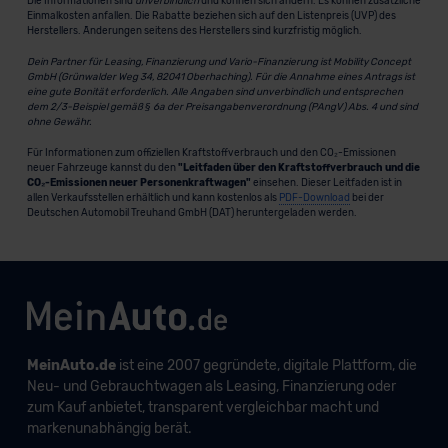
Die Informationen sind
unverbindlich
und können sich ändern. Es können zusätzliche
Einmalkosten anfallen. Die Rabatte beziehen sich auf den Listenpreis (UVP) des
Herstellers. Änderungen seitens des Herstellers sind kurzfristig möglich.
Dein Partner für Leasing, Finanzierung und Vario-Finanzierung ist Mobility Concept
GmbH (Grünwalder Weg 34, 82041 Oberhaching). Für die Annahme eines Antrags ist
eine gute Bonität erforderlich. Alle Angaben sind unverbindlich und entsprechen
dem 2/3-Beispiel gemäß § 6a der Preisangabenverordnung (PAngV) Abs. 4 und sind
ohne Gewähr.
Für Informationen zum offiziellen Kraftstoffverbrauch und den CO₂-Emissionen
neuer Fahrzeuge kannst du den
"Leitfaden über den Kraftstoffverbrauch und die
CO₂-Emissionen neuer Personenkraftwagen"
einsehen. Dieser Leitfaden ist in
allen Verkaufsstellen erhältlich und kann kostenlos als
PDF-Download
bei der
Deutschen Automobil Treuhand GmbH (DAT) heruntergeladen werden.
MeinAuto.de
ist eine 2007 gegründete, digitale Plattform, die
Neu- und Gebrauchtwagen als Leasing, Finanzierung oder
zum Kauf anbietet, transparent vergleichbar macht und
markenunabhängig berät.