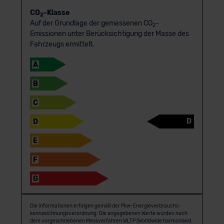
CO
-Klasse
2
Auf der Grundlage der gemessenen CO
-
2
Emissionen unter Berücksichtigung der Masse des
Fahrzeugs ermittelt.
A
B
C
D
D
E
F
G
Die Informationen erfolgen gemäß der Pkw-Energie­verbrauchs­
kennzeichnungs­verordnung. Die angegebenen Werte wurden nach
dem vorgeschriebenen Messverfahren WLTP (Worldwide harmonised