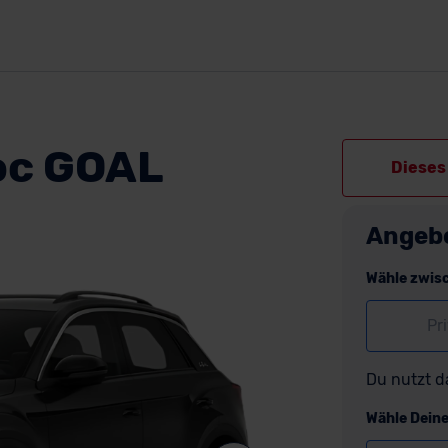
oc GOAL
Dieses 
Angeb
Wähle zwis
Pr
Du nutzt d
Wähle Dein