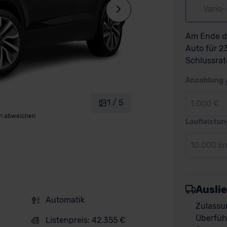
Vario
Am Ende de
Auto für 
Schlussrat
Anzahlung
1 / 5
1.000 €
nn abweichen
Laufleistun
10.000 k
Ausli
Automatik
Zulassu
Überfüh
Listenpreis: 42.355 €