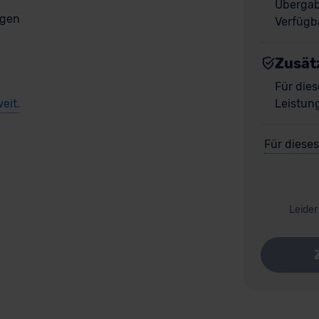
Übergab
gen
Verfügba
Zusät
Für dies
eit.
Leistun
Für dieses
Leider