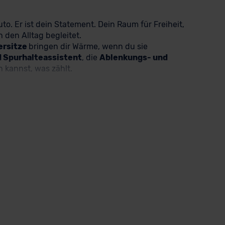
Auto. Er ist dein Statement. Dein Raum für Freiheit,
h den Alltag begleitet.
ersitze
bringen dir Wärme, wenn du sie
d Spurhalteassistent
, die
Ablenkungs- und
n kannst, was zählt.
ür dich. Entspannter geht’s nicht. Und wenn du
steuerst Navigation, Musik und Anrufe intuitiv
Kombifilter
sorgt für frische Luft und
erfer
mit
Tagfahrlicht
, die
LED-Rückleuchten
 sie machen deinen T-Roc zu einem echten
szeichenerkennung
oder einfach nur der
er uns - profitiere bei diesem Deal zusätzlich
er und steht Dir kompetent zur Seite.