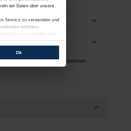
eln wir Daten über unsere
ren Service zu verwenden und
 zustimmen möchten,
cht auf Sie zuschneiden und
llungen jederzeit anpassen
Ok
er dargestellten Aufstellung abweichen.
rfolgen: Wir beabsichtigen
ssen. Soweit eine
age eines
nschutzklauseln (Art. 46
mationen zu den bestehenden
ter datenschutz@meinauto.de