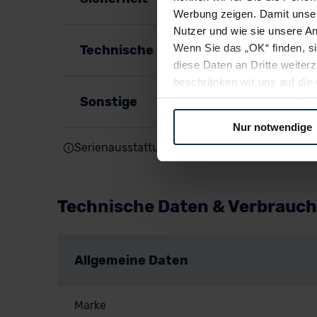
Werbung zeigen. Damit unser
Nutzer und wie sie unsere A
Wenn Sie das „OK“ finden, s
Technische Details
diese Daten an Dritte weite
beschränken wir uns auf die 
Sie somit nicht perfekt auf
Sonstige
oder widerrufen.
Nur notwendige
Serienausstattung (Innen, Außen, Motor & Fah
Für alle beschriebenen Techno
nicht, diese Daten an Empfän
Übermittlung in ein Land auße
Angemessenheitsbeschlusses
Technische Daten & Verbrauch
Abs. 2 lit. c DSGVO) oder wen
Datenschutzklauseln können
anfordern.
Allgemeine Daten
Datenschutzerklärung
|
Im
Marke