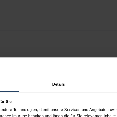
Details
für Sie
andere Technologien, damit unsere Services und Angebote zuverl
mance im Auge behalten und Ihnen die für Sie relevanten Inhalte 