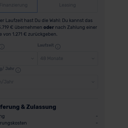
-Finanzierung
Leasing
r Laufzeit hast Du die Wahl: Du kannst das
23.719 € übernehmen
oder
nach Zahlung einer
e von 1.271 € zurückgeben.
Laufzeit
48 Monate
g/ Jahr
m/Jahr
eferung & Zulassung
ng
-
rungskosten
-