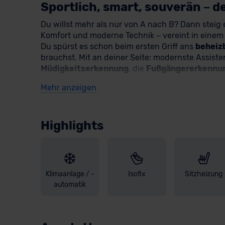
Sportlich, smart, souverän – 
Du willst mehr als nur von A nach B? Dann steig
Komfort und moderne Technik – vereint in einem 
Du spürst es schon beim ersten Griff ans
beheiz
brauchst. Mit an deiner Seite: modernste Assiste
Müdigkeitserkennung
, die
Fußgängererkennu
Mehr anzeigen
Du parkst? Der
Parklenkassistent
mit
Einparkhi
unterwegs bist – mit App-Connect Wireless,
App
über das integrierte
Navigationssystem.
Klimat
Highlights
Wohlfühlklima. Dank
Keyless Access
öffnet und 
und die
elektrisch einstell-, anklapp- und be
Blickfang. Ob Bergauffahrt mit dem
Berganfahra
Moment, wenn du deinen Alltag hinter dir lässt – 
Klimaanlage / -
Isofix
Sitzheizung
Also worauf wartest Du noch? Entdecke unsere
automatik
von der
optionalen Haustürlieferung
! Bei Frag