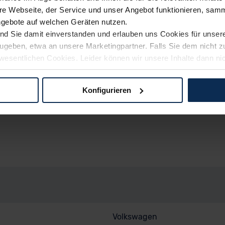
e Webseite, der Service und unser Angebot funktionieren, samm
ngebote auf welchen Geräten nutzen.
ind Sie damit einverstanden und erlauben uns Cookies für unse
rzugeben, etwa an unsere Marketingpartner. Falls Sie dem nicht
wesentlichen Cookies. Leider können wir unsere Inhalte dann ni
 dem Weg zu Ihrem Neuwagen unterstützen. Sie können die Einste
Konfigurieren
rspaß, Sicherheit, Technische Details, Sonstige) kann von d
logien und Cookies gilt – soweit keine detaillierteren Angaben e
ger außerhalb der EU zu übermitteln oder dort verarbeiten zu la
rhalb der EU erfolgt, erfolgt dies ausschließlich auf der Grundl
 der EU-Kommission (Art. 45 Abs. 1 DSGVO), von Standarddate
n Sie hierzu Ihre Einwilligung freiwillig erteilen. Nähere Infor
 Sie über den Kontakt zu unserem Datenschutzbeauftragten un
pressum
Volkswagen