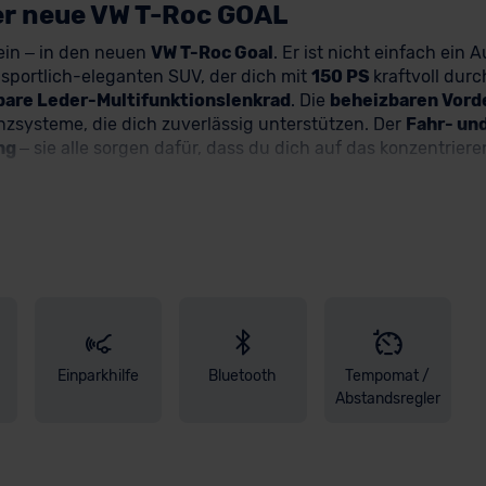
der neue VW T-Roc GOAL
 ein – in den neuen
VW T-Roc Goal
. Er ist nicht einfach ein 
sportlich-eleganten SUV, der dich mit
150 PS
kraftvoll durc
bare Leder-Multifunktionslenkrad
. Die
beheizbaren Vord
nzsysteme, die dich zuverlässig unterstützen. Der
Fahr- un
ng
– sie alle sorgen dafür, dass du dich auf das konzentriere
lfe
und die
Rückfahrkamera "Rear View"
übernehmen das f
le CarPlay
oder
Android Auto
– bleibt alles verbunden. Du 
isch perfekt geregelt: Die
2-Zonen Klimaanlage
mit
Aktiv-
startet dein T-Roc, wenn du da bist. Die
LED-Plus-Scheinw
heizbaren Außenspiegel
setzen nicht nur optisch Akzente –
ssistent
, das Lesen von Verkehrszeichen mit der
Verkehr
der T-Roc Goal ist bereit, wenn du es bist.
Einparkhilfe
Bluetooth
Tempomat /
n
VW T-Roc Goal
und sichere Dir Deinen neuen Traumwagen üb
Abstandsregler
en hilft Dir Dein
persönlicher CarCoach
jederzeit gerne weit