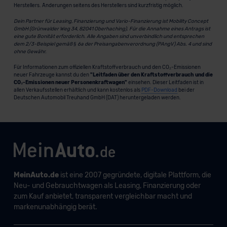
Herstellers. Änderungen seitens des Herstellers sind kurzfristig möglich.
Dein Partner für Leasing, Finanzierung und Vario-Finanzierung ist Mobility Concept
GmbH (Grünwalder Weg 34, 82041 Oberhaching). Für die Annahme eines Antrags ist
eine gute Bonität erforderlich. Alle Angaben sind unverbindlich und entsprechen
dem 2/3-Beispiel gemäß § 6a der Preisangabenverordnung (PAngV) Abs. 4 und sind
ohne Gewähr.
Für Informationen zum offiziellen Kraftstoffverbrauch und den CO₂-Emissionen
neuer Fahrzeuge kannst du den
"Leitfaden über den Kraftstoffverbrauch und die
CO₂-Emissionen neuer Personenkraftwagen"
einsehen. Dieser Leitfaden ist in
allen Verkaufsstellen erhältlich und kann kostenlos als
PDF-Download
bei der
Deutschen Automobil Treuhand GmbH (DAT) heruntergeladen werden.
MeinAuto.de
ist eine 2007 gegründete, digitale Plattform, die
Neu- und Gebrauchtwagen als Leasing, Finanzierung oder
zum Kauf anbietet, transparent vergleichbar macht und
markenunabhängig berät.