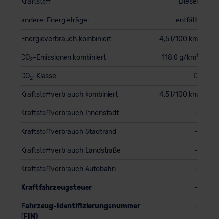
Kraftstoff
Diesel
anderer Energieträger
entfällt
Energieverbrauch kombiniert
4,5 l/100 km
1
CO
-Emissionen kombiniert
118,0 g/km
2
CO
-Klasse
D
2
Kraftstoffverbrauch kombiniert
4,5 l/100 km
Kraftstoffverbrauch Innenstadt
-
Kraftstoffverbrauch Stadtrand
-
Kraftstoffverbrauch Landstraße
-
Kraftstoffverbrauch Autobahn
-
Kraftfahrzeugsteuer
-
Fahrzeug-Identifizierungsnummer
-
(FIN)