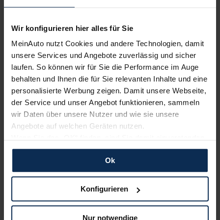
Wir konfigurieren hier alles für Sie
MeinAuto nutzt Cookies und andere Technologien, damit
Anbieter
unsere Services und Angebote zuverlässig und sicher
laufen. So können wir für Sie die Performance im Auge
Lenhard Automobile GmbH
Germersheimer Straße 153
behalten und Ihnen die für Sie relevanten Inhalte und eine
DE-67360 Lingenfeld
personalisierte Werbung zeigen. Damit unsere Webseite,
der Service und unser Angebot funktionieren, sammeln
Details zum Händler
wir Daten über unsere Nutzer und wie sie unsere
Angebote auf welchen Geräten nutzen.
Anbieter anrufen
Wenn Sie das „OK“ finden, sind Sie damit einverstanden
und erlauben uns Cookies für unseren Service zu
Unverbindliches Angebot des angegebenen Händlers. Zwischenverkauf und
Irrtümer vorbehalten. Die Fahrzeugbeschreibung dient lediglich der allgemeinen
Ok
verwenden und diese Daten an Dritte weiterzugeben,
Identifizierung des Fahrzeuges und stellt keine Gewährleistung im kaufrechtlichen
etwa an unsere Marketingpartner. Falls Sie dem nicht
Sinne dar. Den genauen Ausstattungsumfang erhalten Sie von direkt vom Händler.
zustimmen möchten, beschränken wir uns auf die
Konfigurieren
MeinAuto.de übernimmt keine Gewähr für die Richtigkeit der Angaben im Inserat.
wesentlichen Cookies. Leider können wir unsere Inhalte
dann nicht auf Sie zuschneiden und Sie somit nicht
Weitere Angebote dieses Anbieters
Nur notwendige