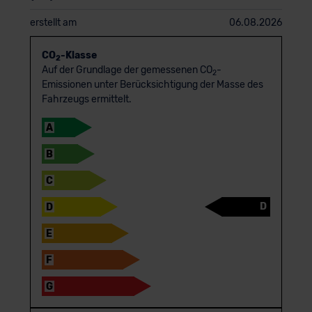
erstellt am
06.08.2026
CO
-Klasse
2
Auf der Grundlage der gemessenen CO
-
2
Emissionen unter Berücksichtigung der Masse des
Fahrzeugs ermittelt.
A
B
C
D
D
E
F
G