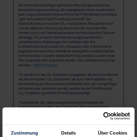
Die Informationen erfolgen gemäß der Pkw-Energie­verbrauchs­
kennzeichnungs­verordnung. Die angegebenen Werte wurden nach
dem vorgeschriebenen Messverfahren WLTP (Worldwide harmonised
Light-duty vehicles Test Procedures) ermittelt. Der
Kraftstoffverbrauch und der CO
-Ausstoß eines Pkw sind nicht nur
2
von der effizienten Ausnutzung des Kraftstoffs durch den Pkw,
sondern auch vom Fahrstil und anderen nichttechnischen Faktoren
abhängig. CO
ist das für die Erderwärmung hauptsächlich
2
verantwortliche Treibhausgas. Ein Leitfaden über den
Kraftstoffverbrauch und die CO
-Emissionen aller in Deutschland
2
angebotenen neuen Pkw-Modelle ist unentgeltlich in elektronischer
Form einsehbar an jedem Verkaufsort in Deutschland, an dem neue
Pkw ausgestellt oder angeboten werden. Der Leitfaden ist auch hier
abrufbar:
PDF-Download
1
Es werden nur die CO
-Emissionen angegeben, die durch den Betrieb
2
des Pkw entstehen. CO
-Emissionen, die durch die Produktion und
2
Bereitstellung des Pkw sowie des Kraftstoffes bzw. der Energieträger
entstehen oder vermieden werden, werden bei der Ermittlung der
CO
-Emissionen gemäß WLTP nicht berücksichtigt.
2
2
Aufgrund der CO
-Bepreisung sind künftig Erhöhungen der
2
Kraftstoffkosten möglich. Die künftige CO
-Preisentwicklung ist
2
unsicher, daher werden die möglichen CO
-Kosten anhand von drei
2
angenommenen CO
-Preisen für den Zeitraum 2026 bis 2035
2
berechnet. Die tatsächlichen CO
-Preise können sowohl höher als
2
auch niedriger als in den hier zugrundeliegenden Modellrechnungen
ausfallen. Die CO
-Kosten sind beim Tanken mit den Kraftstoffkosten
2
Zustimmung
Details
Über Cookies
zu bezahlen. Weitere Informationen unter
alternativ-mobil.info
.