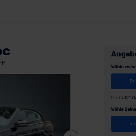
oc
Angeb
APP
Wähle zwis
Pr
Du nutzt d
Wähle Dein
Fin