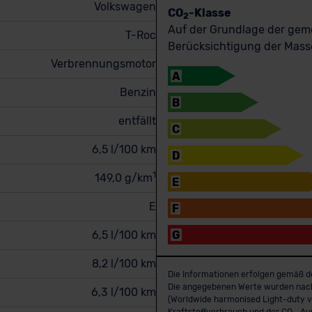
Volkswagen
CO
-Klasse
2
Auf der Grundlage der ge
T-Roc
Berücksichtigung der Masse
Verbrennungsmotor
A
Benzin
B
entfällt
C
6,5 l/100 km
D
1
149,0 g/km
E
E
F
6,5 l/100 km
G
8,2 l/100 km
Die Informationen erfolgen gemäß d
Die angegebenen Werte wurden nac
6,3 l/100 km
(Worldwide harmonised Light-duty ve