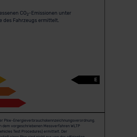
messenen CO
-Emissionen unter
2
 des Fahrzeugs ermittelt.
E
er Pkw-Energie­verbrauchs­kennzeichnungs­verordnung.
h dem vorgeschriebenen Messverfahren WLTP
hicles Test Procedures) ermittelt. Der