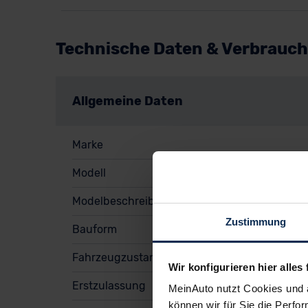
Technische Daten & Verbrauch
Allgemeine Daten
Marke
Modell
Modelbeschreibung
Zustimmung
Bauform
Fahrzeugzustand
Wir konfigurieren hier alles 
Erstzulassung
MeinAuto nutzt Cookies und 
können wir für Sie die Perfor