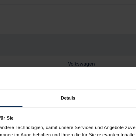
Volkswagen
T-Roc
T-Roc Cabriolet 1.5TSI Style 
Details
Cabrio/Roadster
Gebrauchtwagen
für Sie
04/2022
andere Technologien, damit unsere Services und Angebote zuverl
mance im Auge behalten und Ihnen die für Sie relevanten Inhalte 