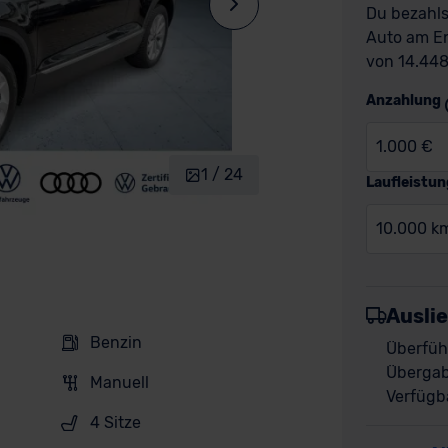
Du bezahls
Auto am En
von 14.448
Anzahlung
1.000 €
1 / 24
Laufleistun
10.000 k
Ausli
Benzin
Überfüh
Übergab
Manuell
Verfügba
4 Sitze