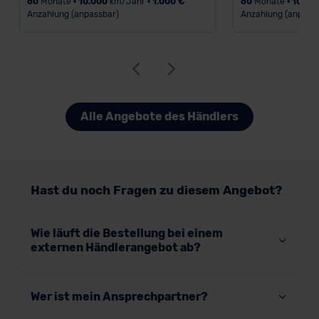
60
Monate •
10.000
km/Jahr •
1.000 €
60
Monate •
10.00
Anzahlung (anpassbar)
Anzahlung (anpass
Alle Angebote des Händlers
Hast du noch Fragen zu diesem Angebot?
Wie läuft die Bestellung bei einem
externen Händlerangebot ab?
Wer ist mein Ansprechpartner?