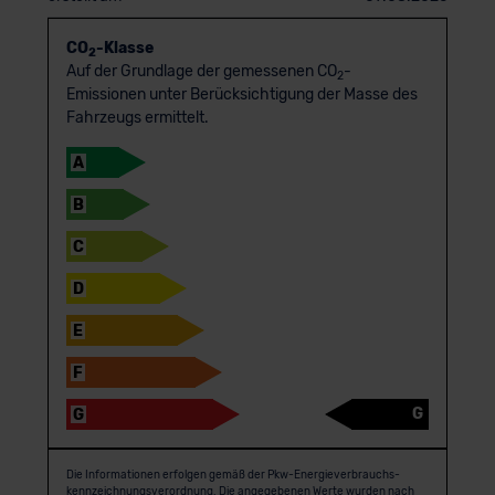
CO
-Klasse
2
Auf der Grundlage der gemessenen CO
-
2
Emissionen unter Berücksichtigung der Masse des
Fahrzeugs ermittelt.
A
B
C
D
E
F
G
G
Die Informationen erfolgen gemäß der Pkw-Energie­verbrauchs­
kennzeichnungs­verordnung. Die angegebenen Werte wurden nach