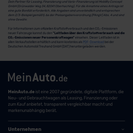
Dein Partner für Leasing, Finanzierung und Vario-Finanzierung ist Mobility Concept
GmbH (Grünwalder Weg 34, 82041 Oberhaching). Für die Annahme eines Antrags ist
eine gute Bonität erforderlich. Alle Angaben sind unverbindlich und entsprechen
dem 2/3-Beispiel gemäß § 6a der Preisangabenverordnung (PAngV) Abs. 4 und sind
ohne Gewähr.
Für Informationen zum offiziellen Kraftstoffverbrauch und den CO₂-Emissionen
neuer Fahrzeuge kannst du den
"Leitfaden über den Kraftstoffverbrauch und die
CO₂-Emissionen neuer Personenkraftwagen"
einsehen. Dieser Leitfaden ist in
allen Verkaufsstellen erhältlich und kann kostenlos als
PDF-Download
bei der
Deutschen Automobil Treuhand GmbH (DAT) heruntergeladen werden.
MeinAuto.de
ist eine 2007 gegründete, digitale Plattform, die
Neu- und Gebrauchtwagen als Leasing, Finanzierung oder
zum Kauf anbietet, transparent vergleichbar macht und
markenunabhängig berät.
Unternehmen