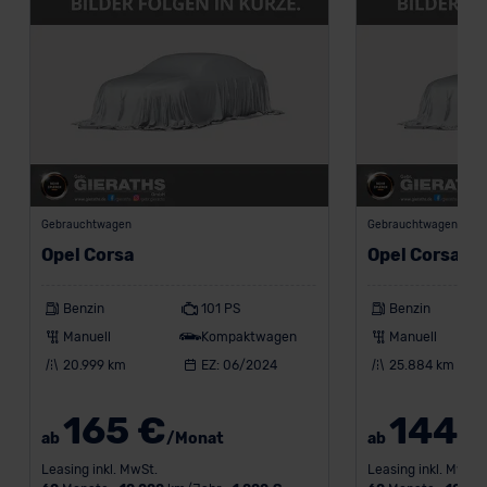
Kommission (Art. 45 Abs. 1 DSGVO), von
Standarddatenschutzklauseln (Art. 46 Abs. 2 lit. c
DSGVO) oder wenn Sie hierzu Ihre Einwilligung freiwillig
erteilen. Nähere Informationen zu den bestehenden
Datenschutzklauseln können Sie über den Kontakt zu
unserem Datenschutzbeauftragten unter
datenschutz@meinauto.de anfordern.
Gebrauchtwagen
Gebrauchtwagen
Datenschutzerklärung
|
Impressum
Opel Corsa
Opel Corsa
Benzin
101 PS
Benzin
Manuell
Kompaktwagen
Manuell
20.999 km
EZ: 06/2024
25.884 km
165 €
144 
ab
/Monat
ab
Leasing inkl. MwSt.
Leasing inkl. MwSt.