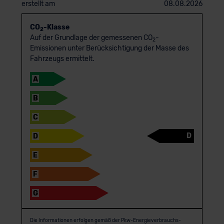
erstellt am
08.08.2026
CO
-Klasse
2
Auf der Grundlage der gemessenen CO
-
2
Emissionen unter Berücksichtigung der Masse des
Fahrzeugs ermittelt.
A
B
C
D
D
E
F
G
Die Informationen erfolgen gemäß der Pkw-Energie­verbrauchs­