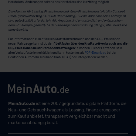
Herstellers. Änderungen seitens des Herstellers sind kurzfristig möglich.
Dein Partner für Leasing, Finanzierung und Vario-Finanzierung ist Mobility Concept
GmbH (Grünwalder Weg 34, 82041 Oberhaching). Für die Annahme eines Antrags ist
eine gute Bonität erforderlich. Alle Angaben sind unverbindlich und entsprechen
dem 2/3-Beispiel gemäß § 6a der Preisangabenverordnung (PAngV) Abs. 4 und sind
ohne Gewähr.
Für Informationen zum offiziellen Kraftstoffverbrauch und den CO₂-Emissionen
neuer Fahrzeuge kannst du den
"Leitfaden über den Kraftstoffverbrauch und die
CO₂-Emissionen neuer Personenkraftwagen"
einsehen. Dieser Leitfaden ist in
allen Verkaufsstellen erhältlich und kann kostenlos als
PDF-Download
bei der
Deutschen Automobil Treuhand GmbH (DAT) heruntergeladen werden.
MeinAuto.de
ist eine 2007 gegründete, digitale Plattform, die
Neu- und Gebrauchtwagen als Leasing, Finanzierung oder
zum Kauf anbietet, transparent vergleichbar macht und
markenunabhängig berät.