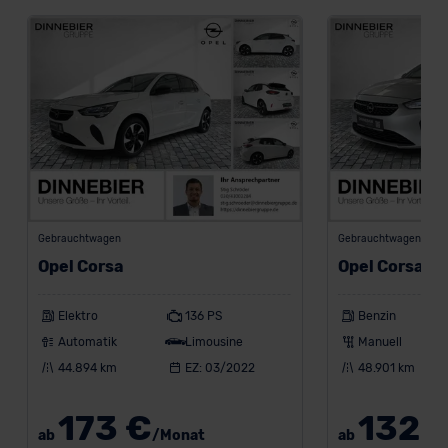
Grundlage eines Angemessenheitsbeschlusses der EU-
Kommission (Art. 45 Abs. 1 DSGVO), von
Standarddatenschutzklauseln (Art. 46 Abs. 2 lit. c
DSGVO) oder wenn Sie hierzu Ihre Einwilligung freiwillig
erteilen. Nähere Informationen zu den bestehenden
Datenschutzklauseln können Sie über den Kontakt zu
unserem Datenschutzbeauftragten unter
datenschutz@meinauto.de anfordern.
Datenschutzerklärung
|
Impressum
Gebrauchtwagen
Gebrauchtwagen
Opel Corsa
Opel Corsa
Elektro
136 PS
Benzin
Automatik
Limousine
Manuell
44.894 km
EZ: 03/2022
48.901 km
173 €
132 
ab
/Monat
ab