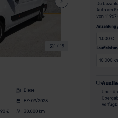
Du bezahls
Auto am En
von 11.967 
Anzahlung
1.000 €
1 / 15
Laufleistun
10.000 k
Ausli
Diesel
Überfüh
Übergab
EZ: 09/2023
Verfügba
890 €
30.000 km