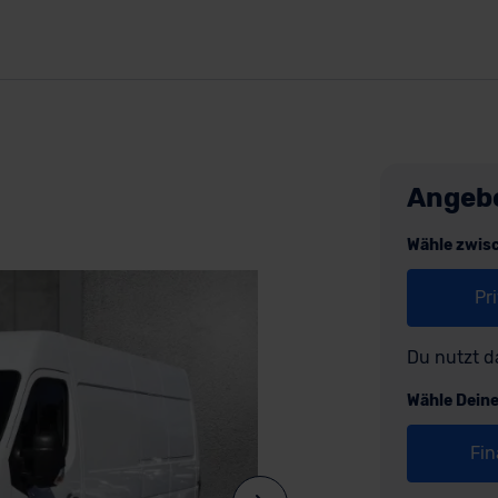
Angeb
Wähle zwis
Pr
Du nutzt d
Wähle Dein
Fin