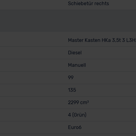
Schiebetür rechts
Master Kasten HKa 3,5t 3 L3H
Diesel
Manuell
99
135
2299 cm³
4 (Grün)
Euro6