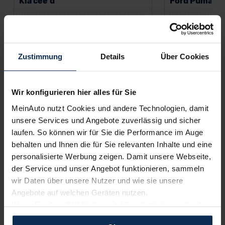
Kia cee'd
Ford Puma G
Benzin
141 PS
Elektro
Automatik
Kombi
Automatik
25.525 km
EZ: 12/2022
Farben:
Zustimmung
Details
Über Cookies
287 €
471 
ab
/Monat
ab
Wir konfigurieren hier alles für Sie
Leasing inkl. MwSt.
Leasing inkl. MwSt.
MeinAuto nutzt Cookies und andere Technologien, damit
60
Monate •
10.000
km/Jahr •
1.000 €
60
Monate •
10.00
Anzahlung (anpassbar)
Anzahlung (anpass
unsere Services und Angebote zuverlässig und sicher
laufen. So können wir für Sie die Performance im Auge
Stromverbrauch (ko
behalten und Ihnen die für Sie relevanten Inhalte und eine
km • CO
-Emission 
2
CO
-Klasse A
personalisierte Werbung zeigen. Damit unsere Webseite,
2
der Service und unser Angebot funktionieren, sammeln
wir Daten über unsere Nutzer und wie sie unsere
Angebote auf welchen Geräten nutzen.
Wenn Sie das „OK“ finden, sind Sie damit einverstanden
und erlauben uns Cookies für unseren Service zu