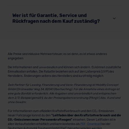
Wer ist für Garantie, Service und
Rückfragen nach dem Kauf zuständig?
Alle Preise sind inklusive Mehrwertsteuer, es sei denn, es ist etwas anderes
angegeben.
Die Informationen sind
unverbindlich
und können sich ändern. Es können zusätzliche
Einmalkosten anfallen. Die Rabatte beziehen sich auf den Listenpreis (UVP) des
Herstellers. Änderungen seitens des Herstellers sind kurzfristig möglich.
Dein Partner für Leasing, Finanzierung und Vario-Finanzierung ist Mobility Concept
GmbH (Grünwalder Weg 34, 82041 Oberhaching). Für die Annahme eines Antrags ist
eine gute Bonität erforderlich. Alle Angaben sind unverbindlich und entsprechen
dem 2/3-Beispiel gemäß § 6a der Preisangabenverordnung (PAngV) Abs. 4 und sind
ohne Gewähr.
Für Informationen zum offiziellen Kraftstoffverbrauch und den CO₂-Emissionen
neuer Fahrzeuge kannst du den
"Leitfaden über den Kraftstoffverbrauch und die
CO₂-Emissionen neuer Personenkraftwagen"
einsehen. Dieser Leitfaden ist in
allen Verkaufsstellen erhältlich und kann kostenlos als
PDF-Download
bei der
Deutschen Automobil Treuhand GmbH (DAT) heruntergeladen werden.