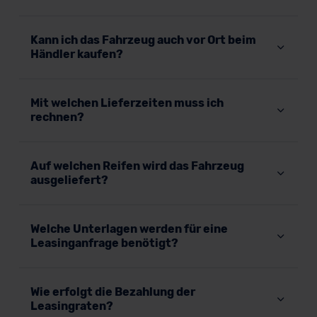
erteilen. Nähere Informationen zu den bestehenden
Datenschutzklauseln können Sie über den Kontakt zu
Kann ich das Fahrzeug auch vor Ort beim
unserem Datenschutzbeauftragten unter
Händler kaufen?
datenschutz@meinauto.de anfordern.
Datenschutzerklärung
|
Impressum
Mit welchen Lieferzeiten muss ich
rechnen?
Auf welchen Reifen wird das Fahrzeug
ausgeliefert?
Welche Unterlagen werden für eine
Leasinganfrage benötigt?
Wie erfolgt die Bezahlung der
Leasingraten?