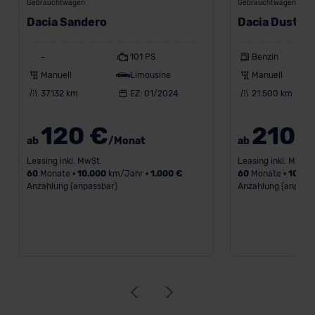
Gebrauchtwagen
Gebrauchtwagen • Vor
DSGVO) oder wenn Sie hierzu Ihre Einwilligung freiwillig
Dacia Sandero
Dacia Duster
erteilen. Nähere Informationen zu den bestehenden
Datenschutzklauseln können Sie über den Kontakt zu
unserem Datenschutzbeauftragten unter
-
101 PS
Benzin
datenschutz@meinauto.de anfordern.
Manuell
Limousine
Manuell
37.132 km
EZ: 01/2024
21.500 km
Datenschutzerklärung
|
Impressum
120 €
210 
ab
/Monat
ab
Leasing inkl. MwSt.
Leasing inkl. MwSt.
60
Monate •
10.000
km/Jahr •
1.000 €
60
Monate •
10.00
Anzahlung (anpassbar)
Anzahlung (anpass