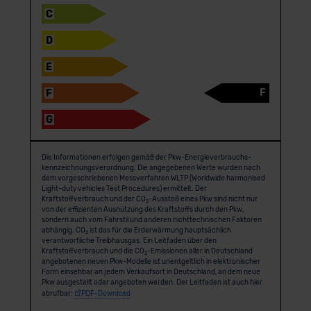
C
D
E
F
F
G
Die Informationen erfolgen gemäß der Pkw-Energie­verbrauchs­
kennzeichnungs­verordnung. Die angegebenen Werte wurden nach
dem vorgeschriebenen Messverfahren WLTP (Worldwide harmonised
Light-duty vehicles Test Procedures) ermittelt. Der
Kraftstoffverbrauch und der CO
-Ausstoß eines Pkw sind nicht nur
2
von der effizienten Ausnutzung des Kraftstoffs durch den Pkw,
sondern auch vom Fahrstil und anderen nichttechnischen Faktoren
abhängig. CO
ist das für die Erderwärmung hauptsächlich
2
verantwortliche Treibhausgas. Ein Leitfaden über den
Kraftstoffverbrauch und die CO
-Emissionen aller in Deutschland
2
angebotenen neuen Pkw-Modelle ist unentgeltlich in elektronischer
Form einsehbar an jedem Verkaufsort in Deutschland, an dem neue
Pkw ausgestellt oder angeboten werden. Der Leitfaden ist auch hier
abrufbar:
PDF-Download