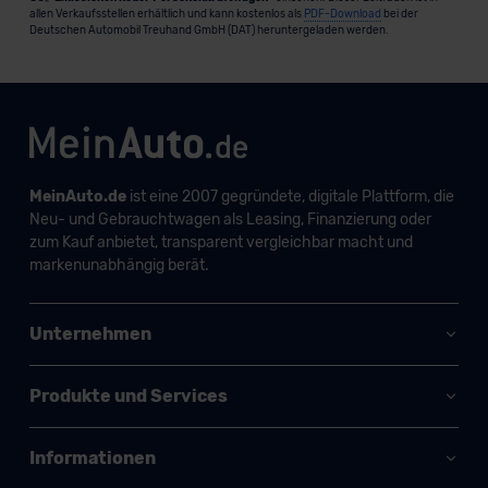
allen Verkaufsstellen erhältlich und kann kostenlos als
PDF-Download
bei der
Deutschen Automobil Treuhand GmbH (DAT) heruntergeladen werden.
MeinAuto.de
ist eine 2007 gegründete, digitale Plattform, die
Neu- und Gebrauchtwagen als Leasing, Finanzierung oder
zum Kauf anbietet, transparent vergleichbar macht und
markenunabhängig berät.
Unternehmen
Produkte und Services
Informationen