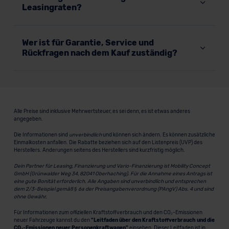
Leasingraten?
Wer ist für Garantie, Service und
Rückfragen nach dem Kauf zuständig?
Alle Preise sind inklusive Mehrwertsteuer, es sei denn, es ist etwas anderes
angegeben.
Die Informationen sind
unverbindlich
und können sich ändern. Es können zusätzliche
Einmalkosten anfallen. Die Rabatte beziehen sich auf den Listenpreis (UVP) des
Herstellers. Änderungen seitens des Herstellers sind kurzfristig möglich.
Dein Partner für Leasing, Finanzierung und Vario-Finanzierung ist Mobility Concept
GmbH (Grünwalder Weg 34, 82041 Oberhaching). Für die Annahme eines Antrags ist
eine gute Bonität erforderlich. Alle Angaben sind unverbindlich und entsprechen
dem 2/3-Beispiel gemäß § 6a der Preisangabenverordnung (PAngV) Abs. 4 und sind
ohne Gewähr.
Für Informationen zum offiziellen Kraftstoffverbrauch und den CO₂-Emissionen
neuer Fahrzeuge kannst du den
"Leitfaden über den Kraftstoffverbrauch und die
CO₂-Emissionen neuer Personenkraftwagen"
einsehen. Dieser Leitfaden ist in