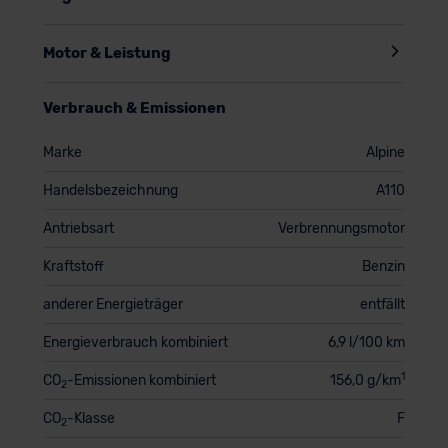
Motor & Leistung
Verbrauch & Emissionen
Marke
Alpine
Handelsbezeichnung
A110
Antriebsart
Verbrennungsmotor
Kraftstoff
Benzin
anderer Energieträger
entfällt
Energieverbrauch kombiniert
6,9 l/100 km
1
CO
-Emissionen kombiniert
156,0 g/km
2
CO
-Klasse
F
2