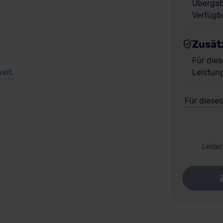
Übergab
Verfügba
Zusät
Für dies
eit.
Leistun
Für dieses
Leider