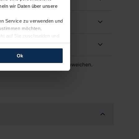
eln wir Daten über unsere
ren Service zu verwenden und
 zustimmen möchten,
cht auf Sie zuschneiden und
llungen jederzeit anpassen
Ok
er dargestellten Aufstellung abweichen.
rfolgen: Wir beabsichtigen
ssen. Soweit eine
age eines
nschutzklauseln (Art. 46
mationen zu den bestehenden
ter datenschutz@meinauto.de