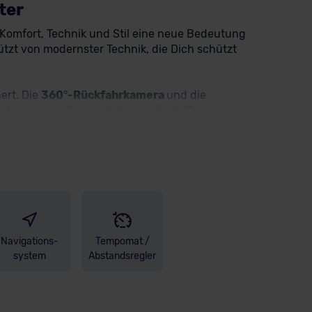
ter
m Komfort, Technik und Stil eine neue Bedeutung
ützt von modernster Technik, die Dich schützt
hert. Die
360°-Rückfahrkamera
und die
über nach – Du machst es einfach. Die
k
jederzeit für Dein perfektes Wohlfühlklima sorgt.
genieße die Ruhe. Dein Smartphone lädst Du
les im Blick hast. Musik wird zum Erlebnis: Das
D Heckleuchten
sowie die
Full-LED-Matrix-
sellosen Zugangs- und Startsystem
steigst Du
gen bei uns. Profitiere bei diesem Deal
Navigations-
Tempomat /
 gerne weiter und steht Dir kompetent zur Seite.
system
Abstandsregler