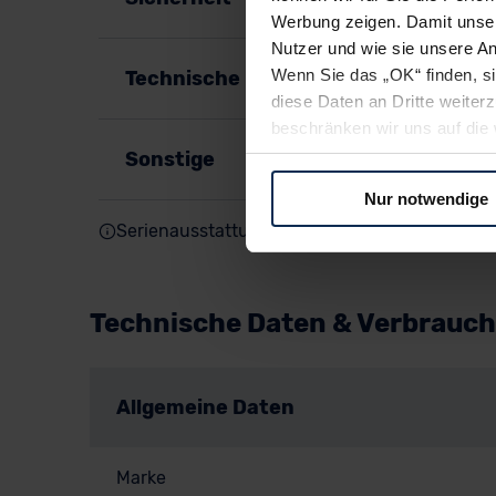
Werbung zeigen. Damit unser
Nutzer und wie sie unsere A
Wenn Sie das „OK“ finden, s
Technische Details
diese Daten an Dritte weite
beschränken wir uns auf die 
Sie somit nicht perfekt auf
Sonstige
oder widerrufen.
Nur notwendige
Serienausstattung (Innen, Außen, Motor & Fah
Für alle beschriebenen Techno
nicht, diese Daten an Empfän
Übermittlung in ein Land auße
Angemessenheitsbeschlusses
Technische Daten & Verbrauch
Abs. 2 lit. c DSGVO) oder wen
Datenschutzklauseln können
anfordern.
Allgemeine Daten
Datenschutzerklärung
|
Im
Marke