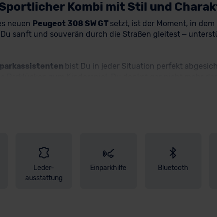
Sportlicher Kombi mit Stil und Charak
des neuen
Peugeot 308 SW GT
setzt, ist der Moment, in de
Du sanft und souverän durch die Straßen gleitest – unterst
parkassistenten
bist Du in jeder Situation perfekt abgesic
 Parklücken zum Kinderspiel. Du denkst gar nicht mehr dar
en Tagen mit wohliger Wärme, während die
Klimaautomati
as
Panorama-Schiebedach
– oder zieh die
Jalousie
zu und 
end Du über den multifunktionalen
10"-HD-Touchscreen
al
e direkt ins Fahrzeug – klar, kraftvoll, überwältigend. Die
LE
zene – stilvoll, selbstbewusst, markant. Und mit dem
schlüs
ege. Ohne Kompromisse.
n
Peugeot 308 SW GT
und sichere dir deinen neuen Traumwa
Leder-
Einparkhilfe
Bluetooth
g
! Bei Fragen hilft Dir Dein
persönlicher CarCoach
jederzeit
ausstattung