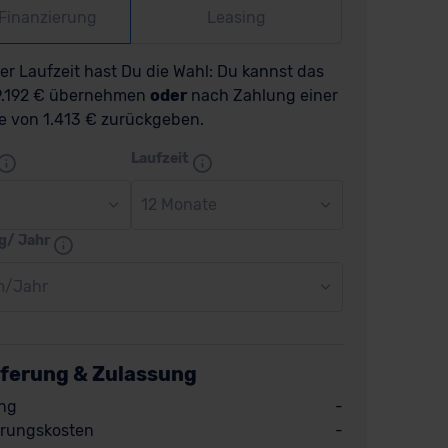
-Finanzierung
Leasing
r Laufzeit hast Du die Wahl: Du kannst das
29.192 € übernehmen
oder
nach Zahlung einer
e von 1.413 € zurückgeben.
Laufzeit
12 Monate
g/ Jahr
m/Jahr
eferung & Zulassung
ng
-
rungskosten
-