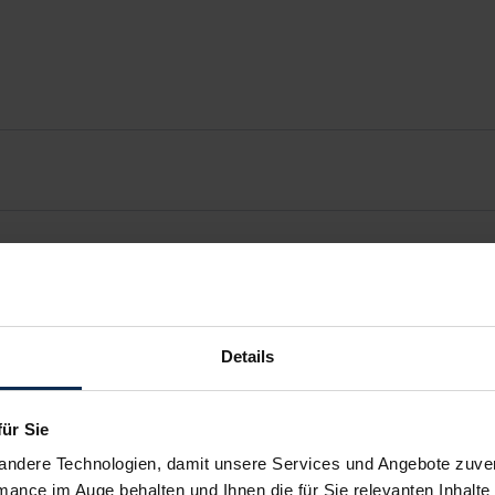
Details
für Sie
andere Technologien, damit unsere Services und Angebote zuverl
mance im Auge behalten und Ihnen die für Sie relevanten Inhalte 