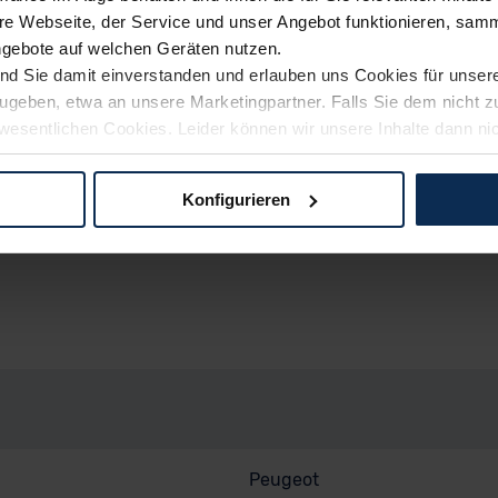
e Webseite, der Service und unser Angebot funktionieren, samm
ngebote auf welchen Geräten nutzen.
ind Sie damit einverstanden und erlauben uns Cookies für unse
rzugeben, etwa an unsere Marketingpartner. Falls Sie dem nicht
wesentlichen Cookies. Leider können wir unsere Inhalte dann ni
 dem Weg zu Ihrem Neuwagen unterstützen. Sie können die Einste
Konfigurieren
rspaß, Sicherheit, Technische Details, Sonstige) kann von d
logien und Cookies gilt – soweit keine detaillierteren Angaben e
ger außerhalb der EU zu übermitteln oder dort verarbeiten zu la
rhalb der EU erfolgt, erfolgt dies ausschließlich auf der Grundl
 der EU-Kommission (Art. 45 Abs. 1 DSGVO), von Standarddate
n Sie hierzu Ihre Einwilligung freiwillig erteilen. Nähere Infor
 Sie über den Kontakt zu unserem Datenschutzbeauftragten un
pressum
Peugeot