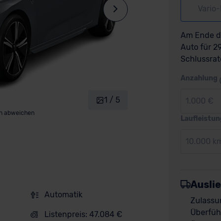
Vario
Am Ende de
Auto für 
Schlussrat
Anzahlung
1 / 5
1.000 €
nn abweichen
Laufleistun
10.000 k
Ausli
Automatik
Zulassu
Überfüh
Listenpreis: 47.084 €