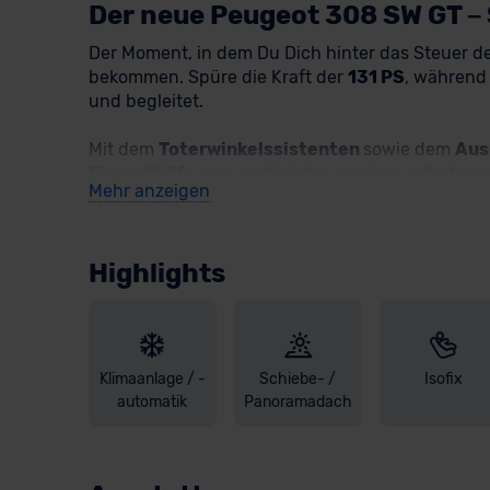
Der neue Peugeot 308 SW GT – 
Der Moment, in dem Du Dich hinter das Steuer 
bekommen. Spüre die Kraft der
131 PS
, während 
und begleitet.
Mit dem
Toterwinkelssistenten
sowie dem
Aus
Einparkhilfe
vorn und hinten machen selbst enge
Mehr anzeigen
beheizbaren Vordersitze
erwarten Dich an kalt
Und wenn Du den Himmel sehen willst? Öffne d
kabellos
über die
induktive Ladestation
, währ
Highlights
FOCAL-Soundsystem
holt Dir Konzertatmosphär
Scheinwerfer
setzen Dich jederzeit perfekt in S
ein, startest, fährst los. Einfach so. Ohne Umw
Also, worauf wartest du noch? Entdecke unsere
Klimaanlage / -
Schiebe- /
Isofix
zusätzlich von der
optionalen Haustürlieferun
automatik
Panoramadach