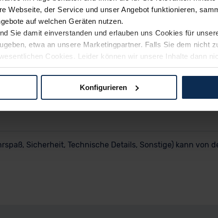
e Webseite, der Service und unser Angebot funktionieren, samm
ngebote auf welchen Geräten nutzen.
ind Sie damit einverstanden und erlauben uns Cookies für unse
rzugeben, etwa an unsere Marketingpartner. Falls Sie dem nicht
wesentlichen Cookies. Leider können wir unsere Inhalte dann ni
 dem Weg zu Ihrem Neuwagen unterstützen. Sie können die Einste
Konfigurieren
logien und Cookies gilt – soweit keine detaillierteren Angaben e
ger außerhalb der EU zu übermitteln oder dort verarbeiten zu la
rhalb der EU erfolgt, erfolgt dies ausschließlich auf der Grundl
 der EU-Kommission (Art. 45 Abs. 1 DSGVO), von Standarddate
rspaß, Sicherheit, Technische Details, Sonstige) kann von d
n Sie hierzu Ihre Einwilligung freiwillig erteilen. Nähere Infor
 Sie über den Kontakt zu unserem Datenschutzbeauftragten un
pressum