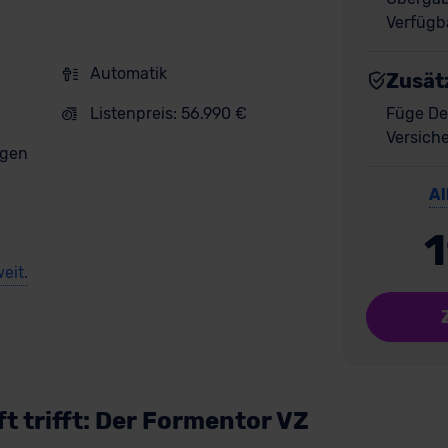
Verfügba
Automatik
Zusät
Listenpreis: 56.990 €
Füge De
Versich
gen
Al
eit.
t trifft: Der Formentor VZ