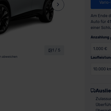
Vario
Am Ende de
Auto für 
einer Schl
Anzahlung
1.000 €
1 / 5
nn abweichen
Laufleistun
10.000 k
Ausli
Zulassu
Überfüh
Übergab