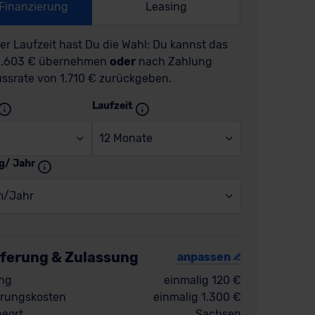
-Finanzierung
Leasing
r Laufzeit hast Du die Wahl: Du kannst das
41.603 € übernehmen
oder
nach Zahlung
ussrate von 1.710 € zurückgeben.
Laufzeit
12 Monate
g/ Jahr
m/Jahr
eferung & Zulassung
anpassen
ng
einmalig 120 €
rungskosten
einmalig 1.300 €
eort
Sachsen