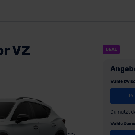
r VZ
DEAL
Angeb
Wähle zwis
Pr
Du nutzt d
Wähle Dein