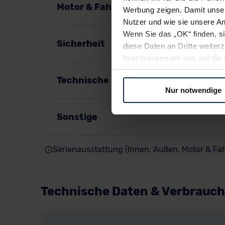
Motor & Fahrspaß
Werbung zeigen. Damit unser
Nutzer und wie sie unsere A
Wenn Sie das „OK“ finden, s
Sicherheit
diese Daten an Dritte weite
beschränken wir uns auf die 
Sie somit nicht perfekt auf
Technische Details
oder widerrufen.
Nur notwendige
Für alle beschriebenen Techno
Sonstige
nicht, diese Daten an Empfän
Übermittlung in ein Land auße
Angemessenheitsbeschlusses
Serienausstattung (Innen, Außen, Motor & Fah
Abs. 2 lit. c DSGVO) oder wen
Datenschutzklauseln können
anfordern.
Technische Daten & Verbrauch
Datenschutzerklärung
|
Im