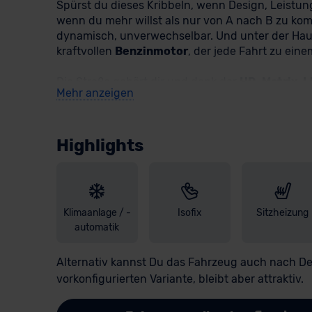
Spürst du dieses Kribbeln, wenn Design, Leist
wenn du mehr willst als nur von A nach B zu kom
dynamisch, unverwechselbar. Und unter der Hau
kraftvollen
Benzinmotor
, der jede Fahrt zu ein
Die Straße gehört dir und dank der
HD-Matrix-L
Mehr anzeigen
Sounderlebnis der Extraklasse mit dem
Sennhei
alles im Griff: Das
Navigationssystem
mit
12,9"
von cleveren Helfern wie
Verkehrszeichenerke
Highlights
Sicherheit geben. Komfort? Auf einem neuen Lev
Vordersitze
individuell regulierbar ist. Die
Außen
alles Praktische wurde gedacht: Mit der
Anhänge
zusätzliche Sicherheit.
Klimaanlage / -
Isofix
Sitzheizung
Also worauf wartest Du noch? Entdecke unseren 
automatik
zusätzlich von der optionalen Haustürlieferung! B
Alternativ kannst Du das Fahrzeug auch nach 
vorkonfigurierten Variante, bleibt aber attraktiv.