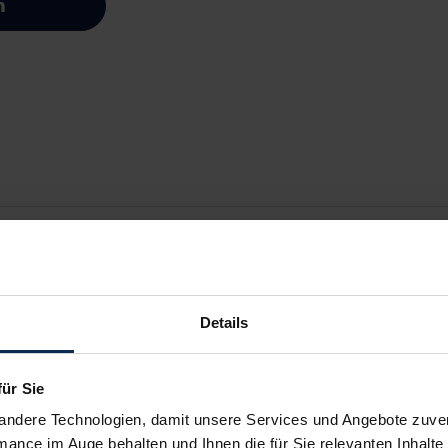
n
Details
für Sie
andere Technologien, damit unsere Services und Angebote zuverl
mance im Auge behalten und Ihnen die für Sie relevanten Inhalte 