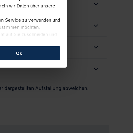
eln wir Daten über unsere
ren Service zu verwenden und
 zustimmen möchten,
cht auf Sie zuschneiden und
llungen jederzeit anpassen
Ok
rfolgen: Wir beabsichtigen
ssen. Soweit eine
age eines
nschutzklauseln (Art. 46
er dargestellten Aufstellung abweichen.
mationen zu den bestehenden
ter datenschutz@meinauto.de