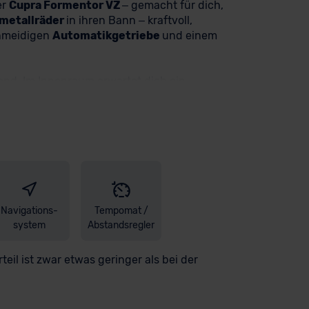
er
Cupra Formentor VZ
– gemacht für dich,
tmetallräder
in ihren Bann – kraftvoll,
chmeidigen
Automatikgetriebe
und einem
kend. Im Innenraum erwartet dich ein
n in deinem Lieblingssong sitzen. Alles im Blick,
mationen, die du brauchst. Unterstützt wirst du
 der
Rückfahrkamera
, die dir in jeder Situation
fühlklima, während die
Sitzheizung für die
 beheizbar
, passen sich dir an. Und auch an
 kommt, und das
Reserverad als Notrad
gibt dir
Navigations-
Tempomat /
gen über uns - profitiere bei diesem Deal
system
Abstandsregler
ne weiter und steht Dir kompetent zur Seite.
rteil ist zwar etwas geringer als bei der