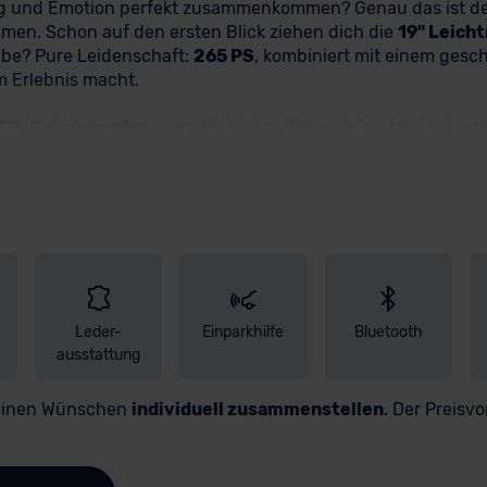
ung und Emotion perfekt zusammenkommen? Genau das ist d
men. Schon auf den ersten Blick ziehen dich die
19" Leich
be? Pure Leidenschaft:
265 PS
, kombiniert mit einem ges
em Erlebnis macht.
ED-Scheinwerfer
auch die Nacht. Klar, präzise, beeindruc
ser High-End Surround Soundsystem
als würdest du mitte
 Display
und das
Virtual Cockpit
liefern dir genau die Infor
nnung
,
Müdigkeits- und Aufmerksamkeitserkennung
und
el. Die
3-Zonen-Climatronic
sorgt für dein perfektes Wohl
spiegel mit Memoryfunktion, elektrisch anklappbar und
vorrichtung-Vorbereitung
bist du flexibel für alles, was
Leder-
Einparkhilfe
Bluetooth
Skoda Karoq Balance und sichere Dir Deinen neuen Traumwa
ausstattung
ei Fragen hilft Dir Dein persönlicher CarCoach jederzeit ger
Deinen Wünschen
individuell zusammenstellen
. Der Preisvo