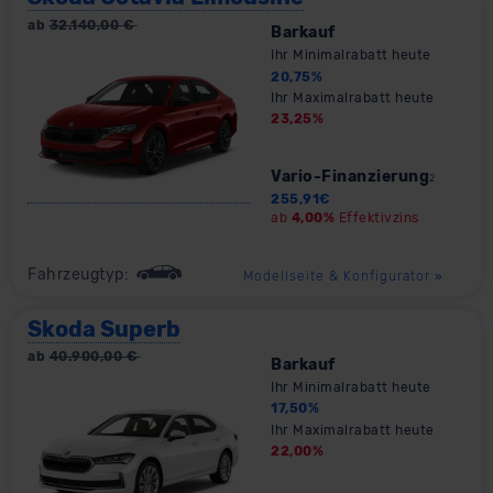
ab
32.140,00
€
Barkauf
Ihr Minimalrabatt heute
20,75
%
Ihr Maximalrabatt heute
23,25
%
Vario-Finanzierung
2
255,91
€
ab
4,00%
Effektivzins
Fahrzeugtyp:
Modellseite & Konfigurator
»
Skoda Superb
ab
40.900,00
€
Barkauf
Ihr Minimalrabatt heute
17,50
%
Ihr Maximalrabatt heute
22,00
%