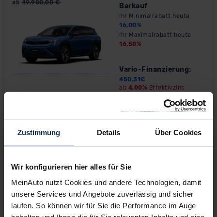
ab
49.900,00
€
Barkauf
Ihr Minimalrabatt heute
16,00
%
Ihr Maximalrabatt heute
16,50
%
Vario-Finanzierung
2
450,31
€
ab
4,00%
Effektivzins
Fahrzeugtyp:
Modellseite & Konfigurator
»
Zustimmung
Details
Über Cookies
Skoda Superb Combi
ab
42.100,00
€
Barkauf
Ihr Minimalrabatt heute
Wir konfigurieren hier alles für Sie
17,50
%
Ihr Maximalrabatt heute
MeinAuto nutzt Cookies und andere Technologien, damit
22,00
%
unsere Services und Angebote zuverlässig und sicher
laufen. So können wir für Sie die Performance im Auge
Vario-Finanzierung
behalten und Ihnen die für Sie relevanten Inhalte und eine
2