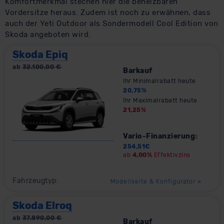
Komfortmerkmal stechen hier die beheizbaren
Vordersitze heraus. Zudem ist noch zu erwähnen, dass
auch der Yeti Outdoor als Sondermodell Cool Edition von
Skoda angeboten wird.
Skoda Epiq
ab
32.100,00
€
Barkauf
Ihr Minimalrabatt heute
20,75
%
Ihr Maximalrabatt heute
21,25
%
Vario-Finanzierung
2
254,51
€
ab
4,00%
Effektivzins
Fahrzeugtyp:
Modellseite & Konfigurator
»
Skoda Elroq
ab
37.890,00
€
Barkauf