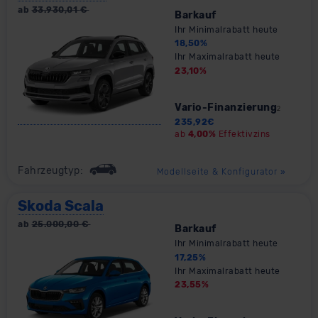
außerhalb der EU zu übermitteln oder dort verarbeiten zu
ab
33.930,01
€
Barkauf
lassen. Soweit eine Übermittlung in ein Land außerhalb
Ihr Minimalrabatt heute
der EU erfolgt, erfolgt dies ausschließlich auf der
18,50
%
Grundlage eines Angemessenheitsbeschlusses der EU-
Ihr Maximalrabatt heute
23,10
%
Kommission (Art. 45 Abs. 1 DSGVO), von
Standarddatenschutzklauseln (Art. 46 Abs. 2 lit. c
Vario-Finanzierung
DSGVO) oder wenn Sie hierzu Ihre Einwilligung freiwillig
2
235,92
€
erteilen. Nähere Informationen zu den bestehenden
ab
4,00%
Effektivzins
Datenschutzklauseln können Sie über den Kontakt zu
unserem Datenschutzbeauftragten unter
Fahrzeugtyp:
Modellseite & Konfigurator
»
datenschutz@meinauto.de anfordern.
Skoda Scala
Datenschutzerklärung
|
Impressum
ab
25.000,00
€
Barkauf
Ihr Minimalrabatt heute
17,25
%
Ihr Maximalrabatt heute
23,55
%