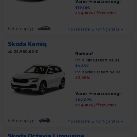
Vario-Finanzierung
2
179,14
€
ab
4,00%
Effektivzins
Fahrzeugtyp:
Modellseite & Konfigurator
»
Skoda Kamiq
ab
25.980,00
€
Barkauf
Ihr Minimalrabatt heute
18,25
%
Ihr Maximalrabatt heute
23,25
%
Vario-Finanzierung
2
202,87
€
ab
4,00%
Effektivzins
Fahrzeugtyp:
Modellseite & Konfigurator
»
Skoda Octavia Limousine