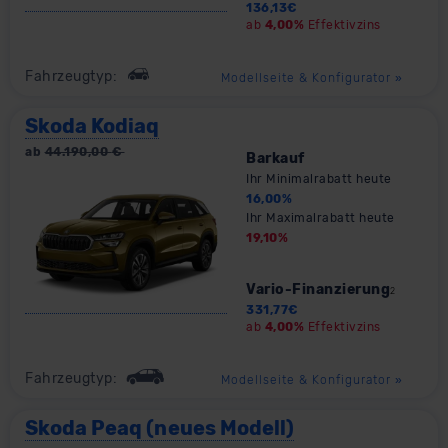
136,13
€
ab
4,00%
Effektivzins
Fahrzeugtyp:
Modellseite & Konfigurator
»
Skoda Kodiaq
ab
44.190,00
€
Barkauf
Ihr Minimalrabatt heute
16,00
%
Ihr Maximalrabatt heute
19,10
%
Vario-Finanzierung
2
331,77
€
ab
4,00%
Effektivzins
Fahrzeugtyp:
Modellseite & Konfigurator
»
Skoda Peaq (neues Modell)