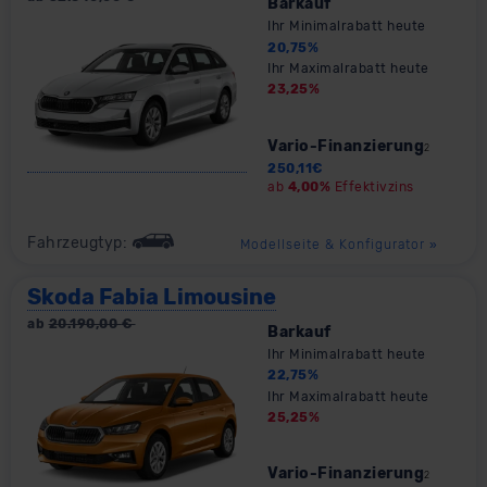
Barkauf
Ihr Minimalrabatt heute
20,75
%
Ihr Maximalrabatt heute
23,25
%
Vario-Finanzierung
2
250,11
€
ab
4,00%
Effektivzins
Fahrzeugtyp:
Modellseite & Konfigurator
»
Skoda Fabia Limousine
ab
20.190,00
€
Barkauf
Ihr Minimalrabatt heute
22,75
%
Ihr Maximalrabatt heute
25,25
%
Vario-Finanzierung
2