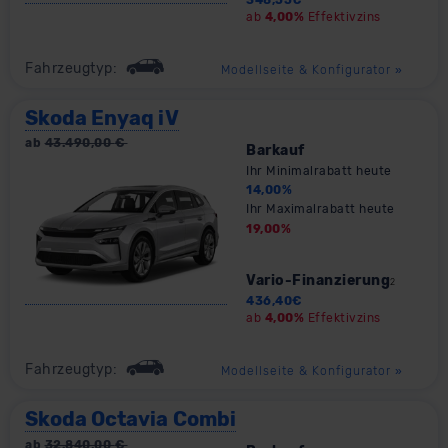
ab
4,00%
Effektivzins
Fahrzeugtyp:
Modellseite & Konfigurator
»
Skoda Enyaq iV
ab
43.490,00
€
Barkauf
Ihr Minimalrabatt heute
14,00
%
Ihr Maximalrabatt heute
19,00
%
Vario-Finanzierung
2
436,40
€
ab
4,00%
Effektivzins
Fahrzeugtyp:
Modellseite & Konfigurator
»
Skoda Octavia Combi
ab
32.840,00
€