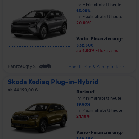
Ihr Minimalrabatt heute
15,00
%
Ihr Maximalrabatt heute
20,00
%
Vario-Finanzierung
2
332,30
€
ab
4,00%
Effektivzins
Fahrzeugtyp:
Modellseite & Konfigurator
»
Skoda Kodiaq Plug-in-Hybrid
ab
44.190,00
€
Barkauf
Ihr Minimalrabatt heute
19,50
%
Ihr Maximalrabatt heute
21,10
%
Vario-Finanzierung
2
348,55
€