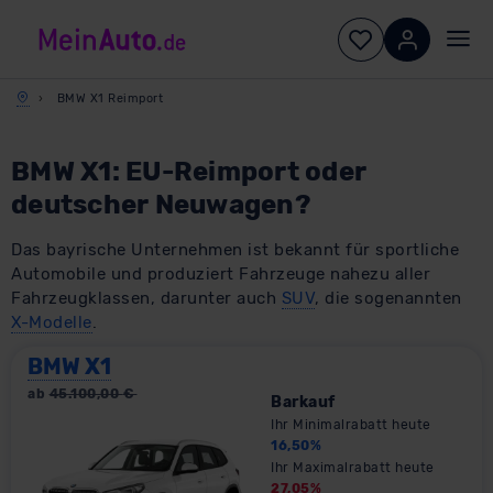
BMW X1 Reimport
BMW X1: EU-Reimport oder
deutscher Neuwagen?
Das bayrische Unternehmen ist bekannt für sportliche
Automobile und produziert Fahrzeuge nahezu aller
Fahrzeugklassen, darunter auch
SUV
, die sogenannten
X-Modelle
.
BMW X1
ab
45.100,00
€
Barkauf
Ihr Minimalrabatt heute
16,50
%
Ihr Maximalrabatt heute
27,05
%