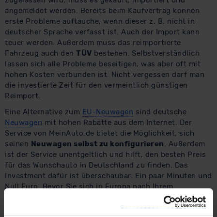
angemeldet werden. Bereits beim Kaufvertrag können
erste Probleme auftauche, wenn dieser z. B. nicht in
deutscher Sprache verfasst ist. Auch der Import kann
teuer werden. Außerdem muss das reimportierte
Fahrzeug auch den
TÜV
bestehen. Selbstverständlich
lassen sich alle Probleme beseitigen, was aber oft mit
hohen Kosten verbunden ist. Nicht vergessen darf man
die investierte Zeit für den vermeintlich günstigen
Reimport.
Eine Alternative zum
EU-Neuwagen
sind deutsche
Neuwagen
mit hohen Rabatte aus dem Internet. Der
Service von MeinAuto.de bietet die Möglichkeit, sich
seinen
Neuwagen selbst zu konfigurieren
. Außerdem
ist der Service unentgeltlich und hilft, den besten Preis
für das Wunschauto in Deutschland zu finden. Das
Investment dafür ist überschaubar. Ein paar Minuten und
Null Euro. Bevor Sie sich in Europa nach Ihrem
Neuwagen umsehen, lohnt es sich, diese Zeit zu
investieren, um zu sehen, was Ihr Auto in Deutschland