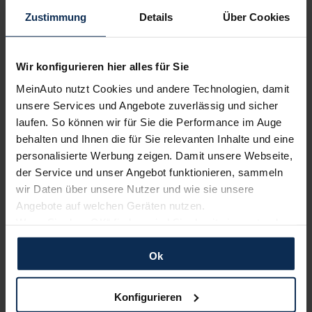
kostet.
Zustimmung
Details
Über Cookies
Konfigurieren, bestellen und losfahren
Es hat ohne Zweifel Vorteile, wenn Sie Ihren Neuwagen
Wir konfigurieren hier alles für Sie
bei einem deutschen
BMW Autohändler
kaufen.
MeinAuto nutzt Cookies und andere Technologien, damit
Sprachliche Hindernisse und nervenaufreibende
unsere Services und Angebote zuverlässig und sicher
Bürokratie wie beim BMW X1 EU-Import bleiben Ihnen
erspart. Auf MeinAuto.de finden Sie unverbindlich Ihr
laufen. So können wir für Sie die Performance im Auge
Traumauto. Einfach konfigurieren, nachdenken und die
behalten und Ihnen die für Sie relevanten Inhalte und eine
Angebote miteinander vergleichen. Desweiteren haben
personalisierte Werbung zeigen. Damit unsere Webseite,
Sie die möglich von unseren günstigen
Finanzierungen
der Service und unser Angebot funktionieren, sammeln
und
Leasingangeboten
zu profitieren.
wir Daten über unsere Nutzer und wie sie unsere
Angebote auf welchen Geräten nutzen.
Weiterführende Informationen
Wenn Sie das „OK“ finden, sind Sie damit einverstanden
und erlauben uns Cookies für unseren Service zu
BMW Garantie
BMW Tageszulassung
verwenden und diese Daten an Dritte weiterzugeben,
Ok
BMW Leasingrückläufer
BMW Reimporte
BMW Leasing
etwa an unsere Marketingpartner. Falls Sie dem nicht
BMW Konfigurator
BMW Dienstwagen
BMW xDrive
zustimmen möchten, beschränken wir uns auf die
BMW Finanzierung
BMW Umweltprämie
Konfigurieren
wesentlichen Cookies. Leider können wir unsere Inhalte
BMW Euro 6d-TEMP Modelle