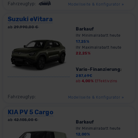
Fahrzeugtyp:
Modellseite & Konfigurator
»
Suzuki eVitara
ab
29.990,00
€
Barkauf
Ihr Minimalrabatt heute
17,25
%
Ihr Maximalrabatt heute
22,25
%
Vario-Finanzierung
2
287,69
€
ab
4,00%
Effektivzins
Fahrzeugtyp:
Modellseite & Konfigurator
»
KIA PV 5 Cargo
ab
42.105,00
€
Barkauf
Ihr Minimalrabatt heute
12,00
%