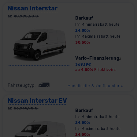
Nissan Interstar
ab
40.995,50
€
Barkauf
Ihr Minimalrabatt heute
24,00
%
Ihr Maximalrabatt heute
30,50
%
Vario-Finanzierung
2
369,19
€
ab
4,00%
Effektivzins
Fahrzeugtyp:
Modellseite & Konfigurator
»
Nissan Interstar EV
ab
63.914,90
€
Barkauf
Ihr Minimalrabatt heute
24,50
%
Ihr Maximalrabatt heute
24,50
%