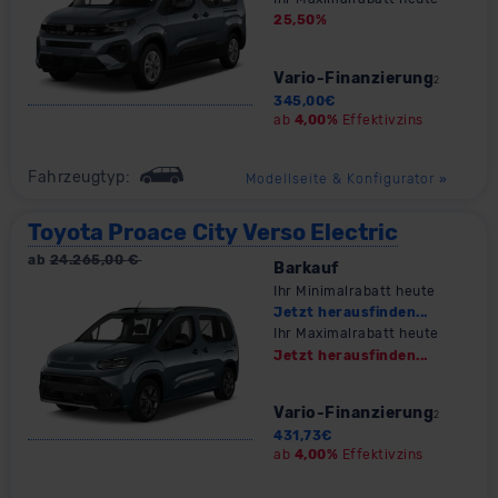
25,50
%
Vario-Finanzierung
2
345,00
€
ab
4,00%
Effektivzins
Fahrzeugtyp:
Modellseite & Konfigurator
»
Toyota Proace City Verso Electric
ab
24.265,00
€
Barkauf
Ihr Minimalrabatt heute
Jetzt herausfinden...
Ihr Maximalrabatt heute
Jetzt herausfinden...
Vario-Finanzierung
2
431,73
€
ab
4,00%
Effektivzins