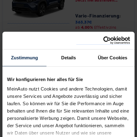
Jetzt herausfinden...
Vario-Finanzierung
2
363,37
€
ab
4,00%
Effektivzins
Fahrzeugtyp:
Modellseite & Konfigurator
»
Opel Vivaro Kombi
Zustimmung
Details
Über Cookies
ab
40.690,00
€
Barkauf
Ihr Minimalrabatt heute
Wir konfigurieren hier alles für Sie
17,00
%
Ihr Maximalrabatt heute
MeinAuto nutzt Cookies und andere Technologien, damit
21,50
%
unsere Services und Angebote zuverlässig und sicher
laufen. So können wir für Sie die Performance im Auge
Vario-Finanzierung
2
behalten und Ihnen die für Sie relevanten Inhalte und eine
331,46
€
personalisierte Werbung zeigen. Damit unsere Webseite,
ab
4,00%
Effektivzins
der Service und unser Angebot funktionieren, sammeln
wir Daten über unsere Nutzer und wie sie unsere
Fahrzeugtyp:
Modellseite & Konfigurator
»