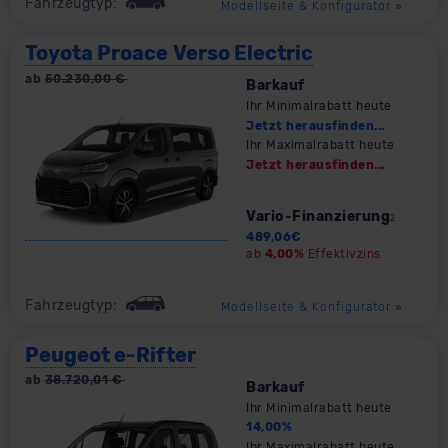
Fahrzeugtyp:
Modellseite & Konfigurator
»
Toyota Proace Verso Electric
ab
50.230,00
€
Barkauf
Ihr Minimalrabatt heute
Jetzt herausfinden...
Ihr Maximalrabatt heute
Jetzt herausfinden...
Vario-Finanzierung
2
489,06
€
ab
4,00%
Effektivzins
Fahrzeugtyp:
Modellseite & Konfigurator
»
Peugeot e-Rifter
ab
38.720,01
€
Barkauf
Ihr Minimalrabatt heute
14,00
%
Ihr Maximalrabatt heute