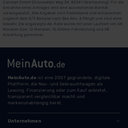
Concept GmbH (Grünwalder Weg 34, 82041 Oberhaching). Für die
Annahme eines Antrages wird eine ausreichende Bonität
vorausgesetzt. Alle Angaben sind freibleibend und entsprechen
zugleich dem 2/3 Beispiel nach §6a Abs. 4 PAngV und sind ohne
Gewähr. Die angezeigte Ab-Rate wurde mit einer Laufzeit von 48
Monaten bzw. 12 Monaten, 10.000km Fahrleistung und 0€
Anzahlung gerechnet.