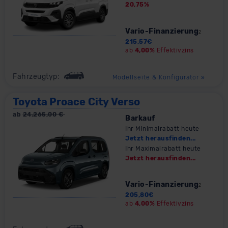
20,75
%
Kommission (Art. 45 Abs. 1 DSGVO), von
Standarddatenschutzklauseln (Art. 46 Abs. 2 lit. c
Vario-Finanzierung
DSGVO) oder wenn Sie hierzu Ihre Einwilligung freiwillig
2
215,57
€
erteilen. Nähere Informationen zu den bestehenden
ab
4,00%
Effektivzins
Datenschutzklauseln können Sie über den Kontakt zu
unserem Datenschutzbeauftragten unter
Fahrzeugtyp:
Modellseite & Konfigurator
»
datenschutz@meinauto.de anfordern.
Toyota Proace City Verso
Datenschutzerklärung
|
Impressum
ab
24.265,00
€
Barkauf
Ihr Minimalrabatt heute
Jetzt herausfinden...
Ihr Maximalrabatt heute
Jetzt herausfinden...
Vario-Finanzierung
2
205,80
€
ab
4,00%
Effektivzins