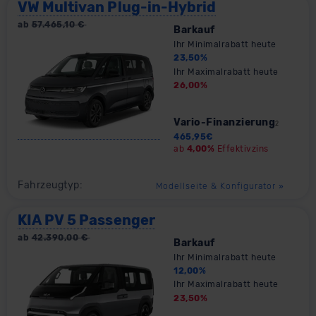
VW Multivan Plug-in-Hybrid
ab
57.465,10
€
Barkauf
Ihr Minimalrabatt heute
23,50
%
Ihr Maximalrabatt heute
26,00
%
Vario-Finanzierung
2
465,95
€
ab
4,00%
Effektivzins
Fahrzeugtyp:
Modellseite & Konfigurator
»
KIA PV 5 Passenger
ab
42.390,00
€
Barkauf
Ihr Minimalrabatt heute
12,00
%
Ihr Maximalrabatt heute
23,50
%