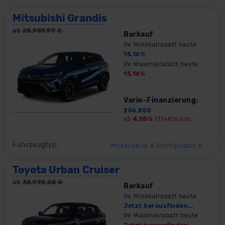
Mitsubishi Grandis
ab
28.989,99
€
Barkauf
Ihr Minimalrabatt heute
15,16
%
Ihr Maximalrabatt heute
15,16
%
Vario-Finanzierung
2
256,85
€
ab
4,00%
Effektivzins
Fahrzeugtyp:
Modellseite & Konfigurator
»
Toyota Urban Cruiser
ab
38.990,00
€
Barkauf
Ihr Minimalrabatt heute
Jetzt herausfinden...
Ihr Maximalrabatt heute