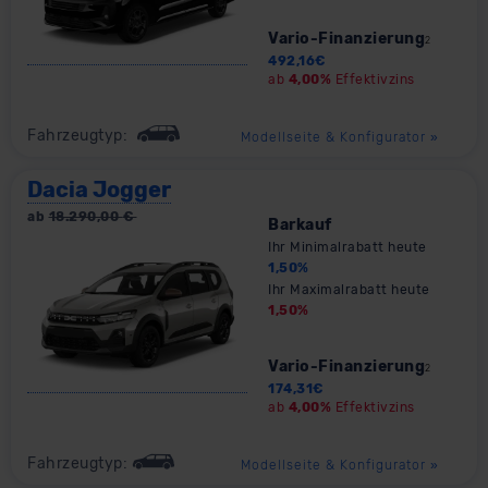
Vario-Finanzierung
2
492,16
€
ab
4,00%
Effektivzins
Fahrzeugtyp:
Modellseite & Konfigurator
»
Dacia Jogger
ab
18.290,00
€
Barkauf
Ihr Minimalrabatt heute
1,50
%
Ihr Maximalrabatt heute
1,50
%
Vario-Finanzierung
2
174,31
€
ab
4,00%
Effektivzins
Fahrzeugtyp:
Modellseite & Konfigurator
»