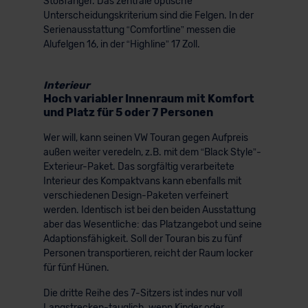
Stoßfänger. Das zentrale optische
Unterscheidungskriterium sind die Felgen. In der
Serienausstattung “Comfortline” messen die
Alufelgen 16, in der “Highline” 17 Zoll.
Interieur
Hoch variabler Innenraum mit Komfort
und Platz für 5 oder 7 Personen
Wer will, kann seinen VW Touran gegen Aufpreis
außen weiter veredeln, z.B. mit dem “Black Style”-
Exterieur-Paket. Das sorgfältig verarbeitete
Interieur des Kompaktvans kann ebenfalls mit
verschiedenen Design-Paketen verfeinert
werden. Identisch ist bei den beiden Ausstattung
aber das Wesentliche: das Platzangebot und seine
Adaptionsfähigkeit. Soll der Touran bis zu fünf
Personen transportieren, reicht der Raum locker
für fünf Hünen.
Die dritte Reihe des 7-Sitzers ist indes nur voll
Langstrecken-tauglich, wenn Kinder oder