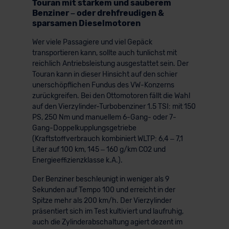
Touran mit starkem und sauberem
Benziner – oder drehfreudigen &
sparsamen Dieselmotoren
Wer viele Passagiere und viel Gepäck
transportieren kann, sollte auch tunlichst mit
reichlich Antriebsleistung ausgestattet sein. Der
Touran kann in dieser Hinsicht auf den schier
unerschöpflichen Fundus des VW-Konzerns
zurückgreifen. Bei den Ottomotoren fällt die Wahl
auf den Vierzylinder-Turbobenziner 1.5 TSI: mit 150
PS, 250 Nm und manuellem 6-Gang- oder 7-
Gang-Doppelkupplungsgetriebe
(Kraftstoffverbrauch kombiniert WLTP: 6,4 – 7,1
Liter auf 100 km, 145 – 160 g/km CO2 und
Energieeffizienzklasse k.A.).
Der Benziner beschleunigt in weniger als 9
Sekunden auf Tempo 100 und erreicht in der
Spitze mehr als 200 km/h. Der Vierzylinder
präsentiert sich im Test kultiviert und laufruhig,
auch die Zylinderabschaltung agiert dezent im