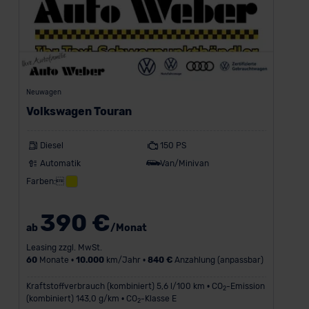
Neuwagen
Volkswagen Touran
Diesel
150 PS
Automatik
Van/Minivan
Farben:
390 €
ab
/Monat
Leasing zzgl. MwSt.
60
Monate •
10.000
km/Jahr •
840 €
Anzahlung (anpassbar)
Kraftstoffverbrauch (kombiniert) 5,6 l/100 km • CO
-Emission
2
(kombiniert) 143,0 g/km • CO
-Klasse E
2