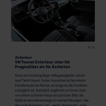
© VW
Exterieur
VW Touran Exterieur: eher für
Pragmatiker als für Ästheten
Muss ein mustergültiger Alltagsbegleiter schön
sein? Wohl kaum. Gutes Aussehen ist bei einem
Familienauto ein Bonus, so lange es der Funktion
zuträglich ist. Natürlich ergibt ein schönes Auto
vor einem schönen Haus ein schönes Bild: die
Optik ist also keineswegs zu vernachlässigen. Sie,
das gute Aussehen, ist – wenn überhaupt – eine