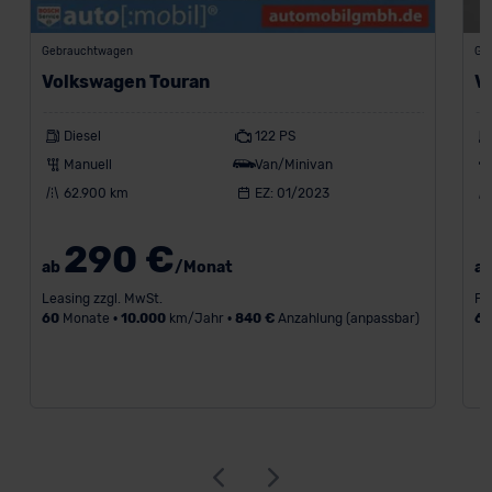
Gebrauchtwagen
Ge
Volkswagen Touran
V
Diesel
122 PS
Manuell
Van/Minivan
62.900 km
EZ: 01/2023
290 €
ab
/Monat
a
Leasing zzgl. MwSt.
Fi
60
Monate •
10.000
km/Jahr •
840 €
Anzahlung (anpassbar)
6