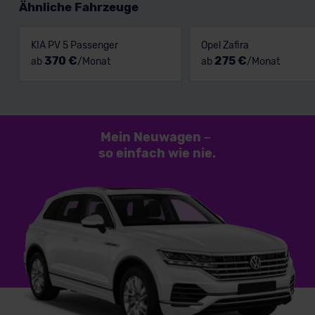
Ähnliche Fahrzeuge
KIA PV 5 Passenger
Opel Zafira
370 €
275 €
ab
/Monat
ab
/Monat
Mein Neuwagen
–
so einfach
wie nie.