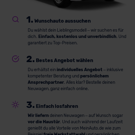
1.
Wunschauto aussuchen
Du wählst dein Lieblingsmodell – wir suchen es für
dich.
Einfach, kostenlos und unverbindlich
. Und
garantiert zu Top-Preisen.
2.
Bestes Angebot wählen
Du erhältst ein
individuelles Angebot
– inklusive
kompetenter Beratung und
persönlichem
Ansprechpartner
. Alles klar? Bestelle deinen
Neuwagen, ganz einfach online.
3.
Einfach losfahren
Wir liefern
deinen Neuwagen – auf Wunsch sogar
vor die Haustür
. Und auch während der Laufzeit
genießt du alle Vorteile von MeinAuto.de wie zum
Beispiel
freie Werkstattwahl
und persönlichen