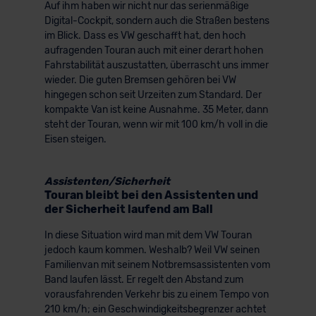
Auf ihm haben wir nicht nur das serienmäßige
der EU erfolgt, erfolgt dies ausschließlich auf der
Digital-Cockpit, sondern auch die Straßen bestens
Grundlage eines Angemessenheitsbeschlusses der EU-
im Blick. Dass es VW geschafft hat, den hoch
Kommission (Art. 45 Abs. 1 DSGVO), von
aufragenden Touran auch mit einer derart hohen
Fahrstabilität auszustatten, überrascht uns immer
Standarddatenschutzklauseln (Art. 46 Abs. 2 lit. c
wieder. Die guten Bremsen gehören bei VW
DSGVO) oder wenn Sie hierzu Ihre Einwilligung freiwillig
hingegen schon seit Urzeiten zum Standard. Der
erteilen. Nähere Informationen zu den bestehenden
kompakte Van ist keine Ausnahme. 35 Meter, dann
Datenschutzklauseln können Sie über den Kontakt zu
steht der Touran, wenn wir mit 100 km/h voll in die
unserem Datenschutzbeauftragten unter
Eisen steigen.
datenschutz@meinauto.de anfordern.
Assistenten/Sicherheit
Datenschutzerklärung
|
Impressum
Touran bleibt bei den Assistenten und
der Sicherheit laufend am Ball
In diese Situation wird man mit dem VW Touran
jedoch kaum kommen. Weshalb? Weil VW seinen
Familienvan mit seinem Notbremsassistenten vom
Band laufen lässt. Er regelt den Abstand zum
vorausfahrenden Verkehr bis zu einem Tempo von
210 km/h; ein Geschwindigkeitsbegrenzer achtet