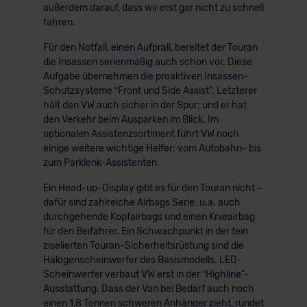
außerdem darauf, dass wir erst gar nicht zu schnell
fahren.
Für den Notfall, einen Aufprall, bereitet der Touran
die Insassen serienmäßig auch schon vor. Diese
Aufgabe übernehmen die proaktiven Insassen-
Schutzsysteme ʺFront und Side Assist". Letzterer
hält den VW auch sicher in der Spur; und er hat
den Verkehr beim Ausparken im Blick. Im
optionalen Assistenzsortiment führt VW noch
einige weitere wichtige Helfer: vom Autobahn- bis
zum Parklenk-Assistenten.
Ein Head-up-Display gibt es für den Touran nicht –
dafür sind zahlreiche Airbags Serie: u.a. auch
durchgehende Kopfairbags und einen Knieairbag
für den Beifahrer. Ein Schwachpunkt in der fein
ziselierten Touran-Sicherheitsrüstung sind die
Halogenscheinwerfer des Basismodells. LED-
Scheinwerfer verbaut VW erst in der ʺHighline"-
Ausstattung. Dass der Van bei Bedarf auch noch
einen 1,8 Tonnen schweren Anhänger zieht, rundet