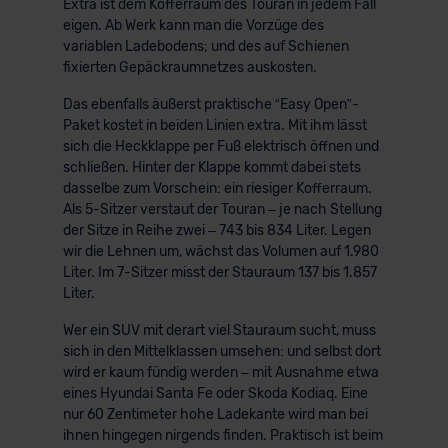
Extra ist dem Kofferraum des Touran in jedem Fall
eigen. Ab Werk kann man die Vorzüge des
variablen Ladebodens; und des auf Schienen
fixierten Gepäckraumnetzes auskosten.
Das ebenfalls äußerst praktische “Easy Open”-
Paket kostet in beiden Linien extra. Mit ihm lässt
sich die Heckklappe per Fuß elektrisch öffnen und
schließen. Hinter der Klappe kommt dabei stets
dasselbe zum Vorschein: ein riesiger Kofferraum.
Als 5-Sitzer verstaut der Touran – je nach Stellung
der Sitze in Reihe zwei – 743 bis 834 Liter. Legen
wir die Lehnen um, wächst das Volumen auf 1.980
Liter. Im 7-Sitzer misst der Stauraum 137 bis 1.857
Liter.
Wer ein SUV mit derart viel Stauraum sucht, muss
sich in den Mittelklassen umsehen: und selbst dort
wird er kaum fündig werden – mit Ausnahme etwa
eines Hyundai Santa Fe oder Skoda Kodiaq. Eine
nur 60 Zentimeter hohe Ladekante wird man bei
ihnen hingegen nirgends finden. Praktisch ist beim