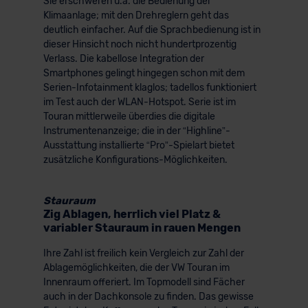
Sie erschweren u.a. die Bedienung der
Klimaanlage; mit den Drehreglern geht das
deutlich einfacher. Auf die Sprachbedienung ist in
dieser Hinsicht noch nicht hundertprozentig
Verlass. Die kabellose Integration der
Smartphones gelingt hingegen schon mit dem
Serien-Infotainment klaglos; tadellos funktioniert
im Test auch der WLAN-Hotspot. Serie ist im
Touran mittlerweile überdies die digitale
Instrumentenanzeige; die in der “Highline”-
Ausstattung installierte “Pro”-Spielart bietet
zusätzliche Konfigurations-Möglichkeiten.
Stauraum
Zig Ablagen, herrlich viel Platz &
variabler Stauraum in rauen Mengen
Ihre Zahl ist freilich kein Vergleich zur Zahl der
Ablagemöglichkeiten, die der VW Touran im
Innenraum offeriert. Im Topmodell sind Fächer
auch in der Dachkonsole zu finden. Das gewisse