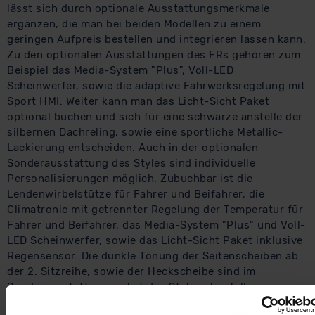
lässt sich durch optionale Ausstattungsmerkmale
ergänzen, die man bei beiden Modellen zu einem
geringen Aufpreis bestellen und integrieren lassen kann.
Zu den optionalen Ausstattungen des FRs gehören zum
Beispiel das Media-System "Plus", Voll-LED
Scheinwerfer, sowie die adaptive Fahrwerksregelung mit
Sport HMI. Weiter kann man das Licht-Sicht Paket
optional buchen und sich für eine schwarze anstelle der
silbernen Dachreling, sowie eine sportliche Metallic-
Lackierung entscheiden. Auch in der optionalen
Sonderausstattung des Styles sind individuelle
Personalisierungen möglich. Zubuchbar ist die
Lendenwirbelstütze für Fahrer und Beifahrer, die
Climatronic mit getrennter Regelung der Temperatur für
Fahrer und Beifahrer, das Media-System "Plus" und Voll-
LED Scheinwerfer, sowie das Licht-Sicht Paket inklusive
Regensensor. Die dunkle Tönung der Seitenscheiben ab
der 2. Sitzreihe, sowie der Heckscheibe sind im
Sonderausstattungspaket des Styles ebenfalls gegen
Aufpreis verfügbar und können beispielsweise