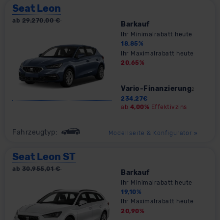
Seat Leon
ab
29.270,00
€
Barkauf
Ihr Minimalrabatt heute
18,85
%
Ihr Maximalrabatt heute
20,65
%
Vario-Finanzierung
2
234,27
€
ab
4,00%
Effektivzins
Fahrzeugtyp:
Modellseite & Konfigurator
»
Seat Leon ST
ab
30.955,01
€
Barkauf
Ihr Minimalrabatt heute
19,10
%
Ihr Maximalrabatt heute
20,90
%