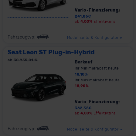
Vario-Finanzierung
2
241,06
€
ab
4,00%
Effektivzins
Fahrzeugtyp:
Modellseite & Konfigurator
»
Seat Leon ST Plug-in-Hybrid
ab
30.955,01
€
Barkauf
Ihr Minimalrabatt heute
18,10
%
Ihr Maximalrabatt heute
18,90
%
Vario-Finanzierung
2
362,35
€
ab
4,00%
Effektivzins
Fahrzeugtyp:
Modellseite & Konfigurator
»