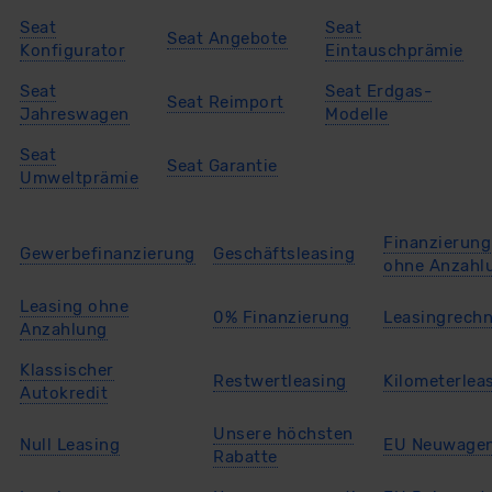
Datenschutzerklärung
|
Impressum
Seat
Seat
Seat Angebote
Konfigurator
Eintauschprämie
Seat
Seat Erdgas-
Seat Reimport
Jahreswagen
Modelle
Seat
Seat Garantie
Umweltprämie
Finanzierung
Gewerbefinanzierung
Geschäftsleasing
ohne Anzahl
Leasing ohne
0% Finanzierung
Leasingrechn
Anzahlung
Klassischer
Restwertleasing
Kilometerlea
Autokredit
Unsere höchsten
Null Leasing
EU Neuwage
Rabatte