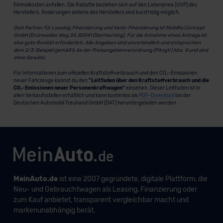
Einmalkosten anfallen. Die Rabatte beziehen sich auf den Listenpreis (UVP) des
Herstellers. Änderungen seitens des Herstellers sind kurzfristig möglich.
Dein Partner für Leasing, Finanzierung und Vario-Finanzierung ist Mobility Concept
GmbH (Grünwalder Weg 34, 82041 Oberhaching). Für die Annahme eines Antrags ist
eine gute Bonität erforderlich. Alle Angaben sind unverbindlich und entsprechen
dem 2/3-Beispiel gemäß § 6a der Preisangabenverordnung (PAngV) Abs. 4 und sind
ohne Gewähr.
Für Informationen zum offiziellen Kraftstoffverbrauch und den CO₂-Emissionen
neuer Fahrzeuge kannst du den
"Leitfaden über den Kraftstoffverbrauch und die
CO₂-Emissionen neuer Personenkraftwagen"
einsehen. Dieser Leitfaden ist in
allen Verkaufsstellen erhältlich und kann kostenlos als
PDF-Download
bei der
Deutschen Automobil Treuhand GmbH (DAT) heruntergeladen werden.
MeinAuto.de
ist eine 2007 gegründete, digitale Plattform, die
Neu- und Gebrauchtwagen als Leasing, Finanzierung oder
zum Kauf anbietet, transparent vergleichbar macht und
markenunabhängig berät.