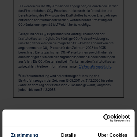
1
Es werden nur die CO
-Emissionen angegeben, die durch den Betrieb
2
des Pkw entstehen. CO
-Emissionen, die durch die Produktion und
2
Bereitstellung des Pkw sowie des Kraftstoffes bzw. der Energieträger
entstehen oder vermieden werden, werden bei der Ermittlung der
CO
-Emissionen gemäß WLTP nicht berücksichtigt.
2
2
Aufgrund der CO
-Bepreisung sind künftig Erhöhungen der
2
Kraftstoffkosten möglich. Die künftige CO
-Preisentwicklung ist
2
unsicher, daher werden die möglichen CO
-Kosten anhand von drei
2
angenommenen CO
-Preisen für den Zeitraum 2026 bis 2035
2
berechnet. Die tatsächlichen CO
-Preise können sowohl höher als
2
auch niedriger als in den hier zugrundeliegenden Modellrechnungen
ausfallen. Die CO
-Kosten sind beim Tanken mit den Kraftstoffkosten
2
zu bezahlen. Weitere Informationen unter
alternativ-mobil.info
.
3
Die Steuerbefreiung wird bei erstmaliger Zulassung des
Elektrofahrzeugs in der Zeit vom 18.05.2011 bis 31.12.2030 für zehn
Jahre ab dem Tag der erstmaligen Zulassung gewährt, längstens
jedoch bis zum 31.12.2035.
Anbieter
Zustimmung
Details
Über Cookies