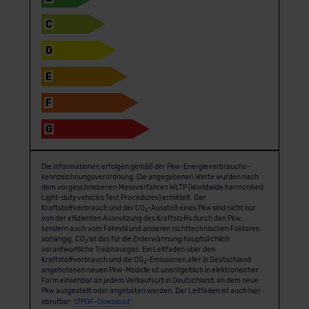
C
D
E
F
G
Die Informationen erfolgen gemäß der Pkw-Energie­verbrauchs­
kennzeichnungs­verordnung. Die angegebenen Werte wurden nach
dem vorgeschriebenen Messverfahren WLTP (Worldwide harmonised
Light-duty vehicles Test Procedures) ermittelt. Der
Kraftstoffverbrauch und der CO
-Ausstoß eines Pkw sind nicht nur
2
von der effizienten Ausnutzung des Kraftstoffs durch den Pkw,
sondern auch vom Fahrstil und anderen nichttechnischen Faktoren
abhängig. CO
ist das für die Erderwärmung hauptsächlich
2
verantwortliche Treibhausgas. Ein Leitfaden über den
Kraftstoffverbrauch und die CO
-Emissionen aller in Deutschland
2
angebotenen neuen Pkw-Modelle ist unentgeltlich in elektronischer
Form einsehbar an jedem Verkaufsort in Deutschland, an dem neue
Pkw ausgestellt oder angeboten werden. Der Leitfaden ist auch hier
abrufbar:
PDF-Download