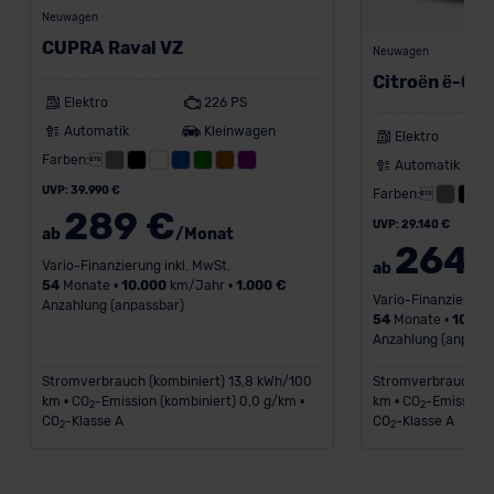
Datenschutzerklärung
|
Impressum
Neuwagen
CUPRA Raval VZ
Neuwagen
Citroën ë-C3
Elektro
226 PS
Automatik
Kleinwagen
Elektro
Farben:
Automatik
UVP: 39.990 €
Farben:
289 €
UVP: 29.140 €
ab
/Monat
264 
Vario-Finanzierung inkl. MwSt.
ab
54
Monate •
10.000
km/Jahr •
1.000 €
Vario-Finanzierung 
Anzahlung (anpassbar)
54
Monate •
10.00
Anzahlung (anpass
Stromverbrauch (kombiniert) 13,8 kWh/100
Stromverbrauch (k
km • CO
-Emission (kombiniert) 0,0 g/km •
km • CO
-Emission 
2
2
CO
-Klasse A
CO
-Klasse A
2
2