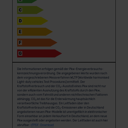
C
D
E
F
G
Die Informationen erfolgen gemäß der Pkw-Energie­verbrauchs­
kennzeichnungs­verordnung. Die angegebenen Werte wurden nach
dem vorgeschriebenen Messverfahren WLTP (Worldwide harmonised
Light-duty vehicles Test Procedures) ermittelt. Der
Kraftstoffverbrauch und der CO
-Ausstoß eines Pkw sind nicht nur
2
von der effizienten Ausnutzung des Kraftstoffs durch den Pkw,
sondern auch vom Fahrstil und anderen nichttechnischen Faktoren
abhängig. CO
ist das für die Erderwärmung hauptsächlich
2
verantwortliche Treibhausgas. Ein Leitfaden über den
Kraftstoffverbrauch und die CO
-Emissionen aller in Deutschland
2
angebotenen neuen Pkw-Modelle ist unentgeltlich in elektronischer
Form einsehbar an jedem Verkaufsort in Deutschland, an dem neue
Pkw ausgestellt oder angeboten werden. Der Leitfaden ist auch hier
abrufbar:
PDF-Download