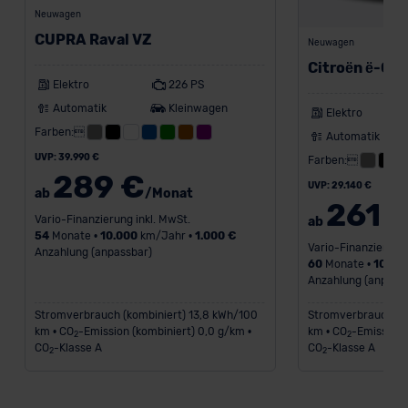
Datenschutzerklärung
|
Impressum
Neuwagen
CUPRA Raval VZ
Neuwagen
Citroën ë-C3
Elektro
226 PS
Automatik
Kleinwagen
Elektro
Farben:
Automatik
UVP: 39.990 €
Farben:
289 €
UVP: 29.140 €
ab
/Monat
261 
Vario-Finanzierung inkl. MwSt.
ab
54
Monate •
10.000
km/Jahr •
1.000 €
Vario-Finanzierung 
Anzahlung (anpassbar)
60
Monate •
10.00
Anzahlung (anpass
Stromverbrauch (kombiniert) 13,8 kWh/100
Stromverbrauch (k
km • CO
-Emission (kombiniert) 0,0 g/km •
km • CO
-Emission 
2
2
CO
-Klasse A
CO
-Klasse A
2
2