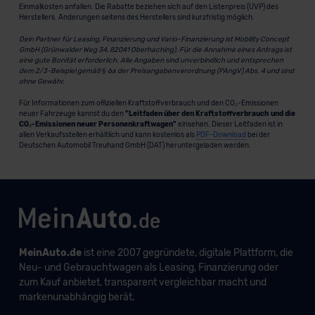
Einmalkosten anfallen. Die Rabatte beziehen sich auf den Listenpreis (UVP) des
Herstellers. Änderungen seitens des Herstellers sind kurzfristig möglich.
Dein Partner für Leasing, Finanzierung und Vario-Finanzierung ist Mobility Concept
GmbH (Grünwalder Weg 34, 82041 Oberhaching). Für die Annahme eines Antrags ist
eine gute Bonität erforderlich. Alle Angaben sind unverbindlich und entsprechen
dem 2/3-Beispiel gemäß § 6a der Preisangabenverordnung (PAngV) Abs. 4 und sind
ohne Gewähr.
Für Informationen zum offiziellen Kraftstoffverbrauch und den CO₂-Emissionen
neuer Fahrzeuge kannst du den
"Leitfaden über den Kraftstoffverbrauch und die
CO₂-Emissionen neuer Personenkraftwagen"
einsehen. Dieser Leitfaden ist in
allen Verkaufsstellen erhältlich und kann kostenlos als
PDF-Download
bei der
Deutschen Automobil Treuhand GmbH (DAT) heruntergeladen werden.
MeinAuto.de
ist eine 2007 gegründete, digitale Plattform, die
Neu- und Gebrauchtwagen als Leasing, Finanzierung oder
zum Kauf anbietet, transparent vergleichbar macht und
markenunabhängig berät.