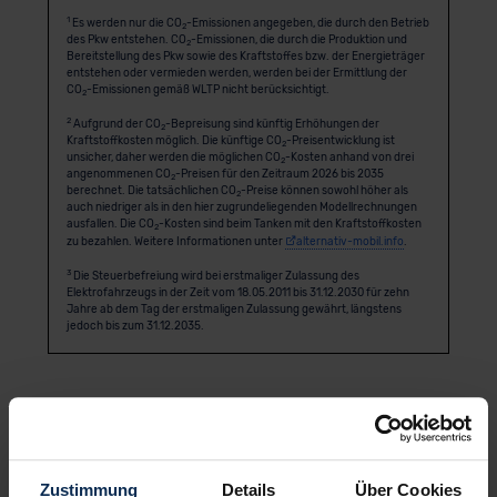
1
Es werden nur die CO
-Emissionen angegeben, die durch den Betrieb
2
des Pkw entstehen. CO
-Emissionen, die durch die Produktion und
2
Bereitstellung des Pkw sowie des Kraftstoffes bzw. der Energieträger
entstehen oder vermieden werden, werden bei der Ermittlung der
CO
-Emissionen gemäß WLTP nicht berücksichtigt.
2
2
Aufgrund der CO
-Bepreisung sind künftig Erhöhungen der
2
Kraftstoffkosten möglich. Die künftige CO
-Preisentwicklung ist
2
unsicher, daher werden die möglichen CO
-Kosten anhand von drei
2
angenommenen CO
-Preisen für den Zeitraum 2026 bis 2035
2
berechnet. Die tatsächlichen CO
-Preise können sowohl höher als
2
auch niedriger als in den hier zugrundeliegenden Modellrechnungen
ausfallen. Die CO
-Kosten sind beim Tanken mit den Kraftstoffkosten
2
zu bezahlen. Weitere Informationen unter
alternativ-mobil.info
.
3
Die Steuerbefreiung wird bei erstmaliger Zulassung des
Elektrofahrzeugs in der Zeit vom 18.05.2011 bis 31.12.2030 für zehn
Jahre ab dem Tag der erstmaligen Zulassung gewährt, längstens
jedoch bis zum 31.12.2035.
Anbieter
Zustimmung
Details
Über Cookies