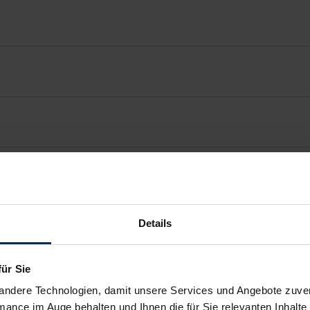
Details
für Sie
andere Technologien, damit unsere Services und Angebote zuverl
mance im Auge behalten und Ihnen die für Sie relevanten Inhalte 