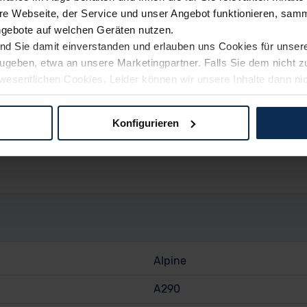
e Webseite, der Service und unser Angebot funktionieren, samm
ngebote auf welchen Geräten nutzen.
ind Sie damit einverstanden und erlauben uns Cookies für unse
rzugeben, etwa an unsere Marketingpartner. Falls Sie dem nicht
wesentlichen Cookies. Leider können wir unsere Inhalte dann ni
 dem Weg zu Ihrem Neuwagen unterstützen. Sie können die Einste
rspaß, Sicherheit, Technische Details, Sonstige) kann von d
Konfigurieren
logien und Cookies gilt – soweit keine detaillierteren Angaben e
ger außerhalb der EU zu übermitteln oder dort verarbeiten zu la
rhalb der EU erfolgt, erfolgt dies ausschließlich auf der Grundl
 der EU-Kommission (Art. 45 Abs. 1 DSGVO), von Standarddate
n Sie hierzu Ihre Einwilligung freiwillig erteilen. Nähere Infor
 Sie über den Kontakt zu unserem Datenschutzbeauftragten un
Alpine
pressum
A290