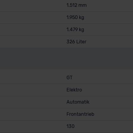
1.512 mm
1.950 kg
1.479 kg
326 Liter
GT
Elektro
Automatik
Frontantrieb
130