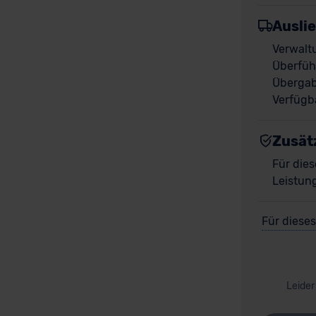
Ausli
Verwalt
Überfüh
Übergab
Verfügba
Zusät
Für dies
Leistun
Für dieses
Leider