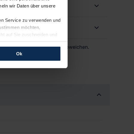
eln wir Daten über unsere
ren Service zu verwenden und
 zustimmen möchten,
cht auf Sie zuschneiden und
llungen jederzeit anpassen
er dargestellten Aufstellung abweichen.
Ok
rfolgen: Wir beabsichtigen
ssen. Soweit eine
age eines
nschutzklauseln (Art. 46
mationen zu den bestehenden
ter datenschutz@meinauto.de