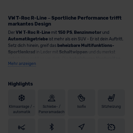
VW T-Roc R-Line – Sportliche Performance trifft
markantes Design
Der
VW T-Roc R-Line
mit
150 PS
,
Benzinmotor
und
Automatikgetriebe
ist mehr als ein SUV - Er ist dein Auftritt.
Setz dich hinein, greif das
beheizbare Multifunktions-
Sportlenkrad
in Leder mit
Schaltwippen
und du merkst
sofort: Hier geht es um dich. Die
beheizbaren Vordersitze
Mehr anzeigen
schenken dir selbst an kalten Tagen pure
Wohlfühlatmosphäre.
Highlights
Vor dir schwebt das
Head-up-Display
, das dir alle wichtigen
Informationen direkt ins Sichtfeld projiziert. Kein Suchen. Kein
Ablenken. Unterstützt von
Verkehrszeichenerkennung
,
Ablenkungs- und Müdigkeitserkennung
sowie dem
Klimaanlage / -
Schiebe- /
Isofix
Sitzheizung
Notbremsassistenten „Front Assist“
mit
Fußgänger-
automatik
Panoramadach
und Radfahrererkennung
fühlst du dich jederzeit sicher. Mit
dem
Technikpaket „IQ.Drive“
wird Assistenz auf ein neues
Level gehoben. Das
Parkpaket
und die
Umgebungsansicht