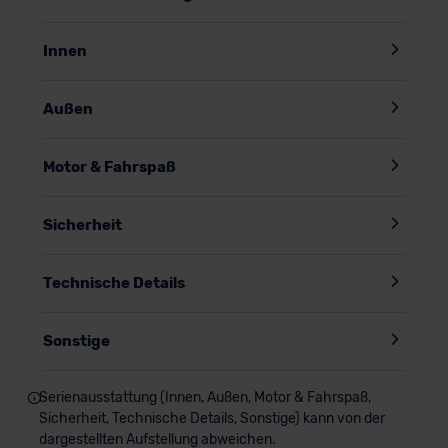
dem adaptiven
Fahrdynamikpaket DCC
, einem großzügigen
Panorama-Ausstell-/Schiebedach mit Panoramadach
hinten und dem kraftvollen
Soundsystem „Harman
Innen
Kardon“,
die jede Fahrt zu einem spürbar komfortableren und
emotionaleren Erlebnis machen.
Außen
Also, worauf wartest Du noch? Entdecke den
VW T-Roc R-
Line
und sichere Dir Deinen neuen Traumwagen bei uns.
Motor & Fahrspaß
Profitiere zusätzlich von der
optionalen Haustürlieferung
!
Sofern Du Fragen hast, steht Dir Dein
persönlicher
Sicherheit
CarCoach
jederzeit zur Verfügung.
Interessierst Du dich für
eine bewusst reduzierte Ausstattung – mit Fokus auf das
Wesentliche? Dann schau gerne bei diesem
Deal
vorbei!
Technische Details
Sonstige
Serienausstattung (Innen, Außen, Motor & Fahrspaß,
Sicherheit, Technische Details, Sonstige) kann von der
dargestellten Aufstellung abweichen.