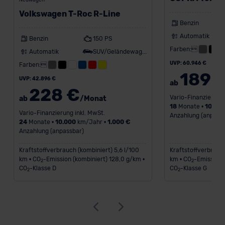
Neuwagen
Volkswagen T-Roc R-Line
Benzin
Automatik
Benzin
150 PS
Farben:
Automatik
SUV/Geländewagen
UVP: 60.946 €
Farben:
189 
UVP: 42.896 €
ab
228 €
Vario-Finanzierung 
ab
/Monat
18
Monate •
10.00
Vario-Finanzierung inkl. MwSt.
Anzahlung (anpass
24
Monate •
10.000
km/Jahr •
1.000 €
Anzahlung (anpassbar)
Kraftstoffverbrauch (kombiniert) 5,6 l/100
Kraftstoffverbrauch
km • CO
-Emission (kombiniert) 128,0 g/km •
km • CO
-Emission 
2
2
CO
-Klasse D
CO
-Klasse G
2
2