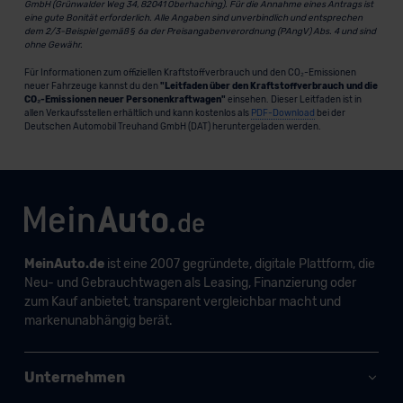
GmbH (Grünwalder Weg 34, 82041 Oberhaching). Für die Annahme eines Antrags ist
eine gute Bonität erforderlich. Alle Angaben sind unverbindlich und entsprechen
dem 2/3-Beispiel gemäß § 6a der Preisangabenverordnung (PAngV) Abs. 4 und sind
ohne Gewähr.
Für Informationen zum offiziellen Kraftstoffverbrauch und den CO₂-Emissionen
neuer Fahrzeuge kannst du den
"Leitfaden über den Kraftstoffverbrauch und die
CO₂-Emissionen neuer Personenkraftwagen"
einsehen. Dieser Leitfaden ist in
allen Verkaufsstellen erhältlich und kann kostenlos als
PDF-Download
bei der
Deutschen Automobil Treuhand GmbH (DAT) heruntergeladen werden.
MeinAuto.de
ist eine 2007 gegründete, digitale Plattform, die
Neu- und Gebrauchtwagen als Leasing, Finanzierung oder
zum Kauf anbietet, transparent vergleichbar macht und
markenunabhängig berät.
Unternehmen