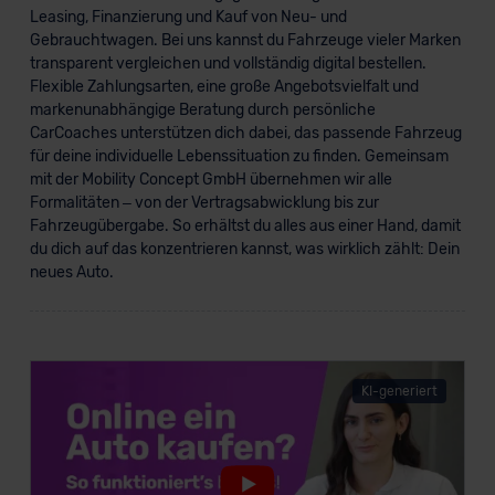
Kommission (Art. 45 Abs. 1 DSGVO), von
Leasing, Finanzierung und Kauf von Neu- und
Gebrauchtwagen. Bei uns kannst du Fahrzeuge vieler Marken
Standarddatenschutzklauseln (Art. 46 Abs. 2 lit. c
transparent vergleichen und vollständig digital bestellen.
DSGVO) oder wenn Sie hierzu Ihre Einwilligung freiwillig
Flexible Zahlungsarten, eine große Angebotsvielfalt und
erteilen. Nähere Informationen zu den bestehenden
markenunabhängige Beratung durch persönliche
Datenschutzklauseln können Sie über den Kontakt zu
CarCoaches unterstützen dich dabei, das passende Fahrzeug
unserem Datenschutzbeauftragten unter
für deine individuelle Lebenssituation zu finden. Gemeinsam
datenschutz@meinauto.de anfordern.
mit der Mobility Concept GmbH übernehmen wir alle
Formalitäten – von der Vertragsabwicklung bis zur
Fahrzeugübergabe. So erhältst du alles aus einer Hand, damit
Datenschutzerklärung
|
Impressum
du dich auf das konzentrieren kannst, was wirklich zählt: Dein
neues Auto.
KI-generiert