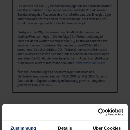
1
Es werden nur die CO
-Emissionen angegeben, die durch den Betrieb
2
des Pkw entstehen. CO
-Emissionen, die durch die Produktion und
2
Bereitstellung des Pkw sowie des Kraftstoffes bzw. der Energieträger
entstehen oder vermieden werden, werden bei der Ermittlung der
CO
-Emissionen gemäß WLTP nicht berücksichtigt.
2
2
Aufgrund der CO
-Bepreisung sind künftig Erhöhungen der
2
Kraftstoffkosten möglich. Die künftige CO
-Preisentwicklung ist
2
unsicher, daher werden die möglichen CO
-Kosten anhand von drei
2
angenommenen CO
-Preisen für den Zeitraum 2026 bis 2035
2
berechnet. Die tatsächlichen CO
-Preise können sowohl höher als
2
auch niedriger als in den hier zugrundeliegenden Modellrechnungen
ausfallen. Die CO
-Kosten sind beim Tanken mit den Kraftstoffkosten
2
zu bezahlen. Weitere Informationen unter
alternativ-mobil.info
.
3
Die Steuerbefreiung wird bei erstmaliger Zulassung des
Elektrofahrzeugs in der Zeit vom 18.05.2011 bis 31.12.2030 für zehn
Jahre ab dem Tag der erstmaligen Zulassung gewährt, längstens
jedoch bis zum 31.12.2035.
Anbieter
Zustimmung
Details
Über Cookies