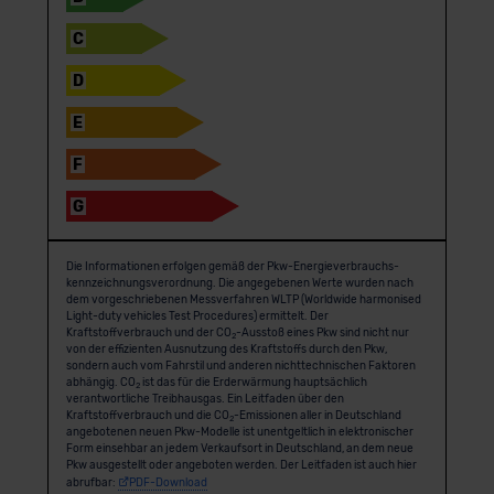
C
D
E
F
G
Die Informationen erfolgen gemäß der Pkw-Energie­verbrauchs­
kennzeichnungs­verordnung. Die angegebenen Werte wurden nach
dem vorgeschriebenen Messverfahren WLTP (Worldwide harmonised
Light-duty vehicles Test Procedures) ermittelt. Der
Kraftstoffverbrauch und der CO
-Ausstoß eines Pkw sind nicht nur
2
von der effizienten Ausnutzung des Kraftstoffs durch den Pkw,
sondern auch vom Fahrstil und anderen nichttechnischen Faktoren
abhängig. CO
ist das für die Erderwärmung hauptsächlich
2
verantwortliche Treibhausgas. Ein Leitfaden über den
Kraftstoffverbrauch und die CO
-Emissionen aller in Deutschland
2
angebotenen neuen Pkw-Modelle ist unentgeltlich in elektronischer
Form einsehbar an jedem Verkaufsort in Deutschland, an dem neue
Pkw ausgestellt oder angeboten werden. Der Leitfaden ist auch hier
abrufbar:
PDF-Download