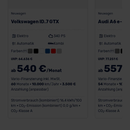
Datenschutzerklärung
|
Impressum
Neuwagen
Neuwagen
Volkswagen ID.7 GTX
Audi A6 e-tro
Elektro
340 PS
Elektro
Automatik
Kombi
Automatik
Farben:
Farben:
UVP: 64.636 €
UVP: 77.251 €
540 €
557 
ab
/Monat
ab
Vario-Finanzierung inkl. MwSt.
Vario-Finanzierung 
60
Monate •
10.000
km/Jahr •
3.500 €
54
Monate •
10.00
Anzahlung (anpassbar)
Anzahlung (anpass
Stromverbrauch (kombiniert) 16,4 kWh/100
Stromverbrauch (ko
km • CO
-Emission (kombiniert) 0,0 g/km •
km • CO
-Emission 
2
2
CO
-Klasse A
CO
-Klasse A
2
2