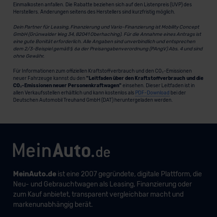
Einmalkosten anfallen. Die Rabatte beziehen sich auf den Listenpreis (UVP) des
Herstellers. Änderungen seitens des Herstellers sind kurzfristig möglich.
Dein Partner für Leasing, Finanzierung und Vario-Finanzierung ist Mobility Concept
GmbH (Grünwalder Weg 34, 82041 Oberhaching). Für die Annahme eines Antrags ist
eine gute Bonität erforderlich. Alle Angaben sind unverbindlich und entsprechen
dem 2/3-Beispiel gemäß § 6a der Preisangabenverordnung (PAngV) Abs. 4 und sind
ohne Gewähr.
Für Informationen zum offiziellen Kraftstoffverbrauch und den CO₂-Emissionen
neuer Fahrzeuge kannst du den
"Leitfaden über den Kraftstoffverbrauch und die
CO₂-Emissionen neuer Personenkraftwagen"
einsehen. Dieser Leitfaden ist in
allen Verkaufsstellen erhältlich und kann kostenlos als
PDF-Download
bei der
Deutschen Automobil Treuhand GmbH (DAT) heruntergeladen werden.
MeinAuto.de
ist eine 2007 gegründete, digitale Plattform, die
Neu- und Gebrauchtwagen als Leasing, Finanzierung oder
zum Kauf anbietet, transparent vergleichbar macht und
markenunabhängig berät.