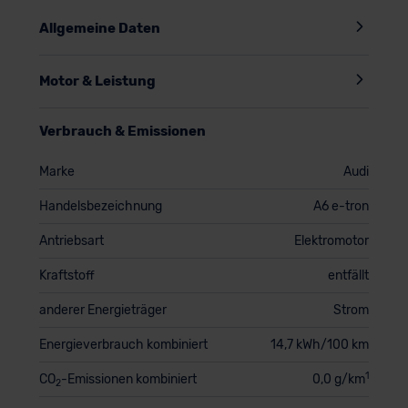
Allgemeine Daten
Motor & Leistung
Verbrauch & Emissionen
Marke
Audi
Handelsbezeichnung
A6 e-tron
Antriebsart
Elektromotor
Kraftstoff
entfällt
anderer Energieträger
Strom
Energieverbrauch kombiniert
14,7 kWh/100 km
1
CO
-Emissionen kombiniert
0,0 g/km
2