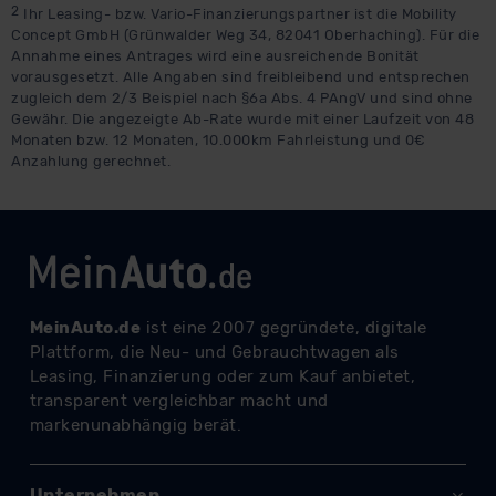
2
Ihr Leasing- bzw. Vario-Finanzierungspartner ist die Mobility
Concept GmbH (Grünwalder Weg 34, 82041 Oberhaching). Für die
Annahme eines Antrages wird eine ausreichende Bonität
vorausgesetzt. Alle Angaben sind freibleibend und entsprechen
zugleich dem 2/3 Beispiel nach §6a Abs. 4 PAngV und sind ohne
Gewähr. Die angezeigte Ab-Rate wurde mit einer Laufzeit von 48
Monaten bzw. 12 Monaten, 10.000km Fahrleistung und 0€
Anzahlung gerechnet.