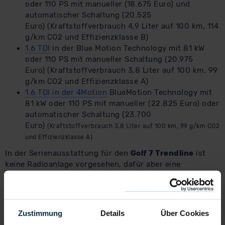
oder 110 PS mit manueller (18.675 Euro) und
automatischer Schaltung (20.525
Euro) (Kraftstoffverbrauch 4,9 Liter auf 100 km, 114
g/km CO2 und Effizienzklasse B)
1.6 TDI
in der Blue Motion Technology mit 81 kW
oder 110 PS mit manueller Schaltung (20.975
Euro) (Kraftstoffverbrauch 3,8 Liter auf 100 km, 99
g/km CO2 und Effizienzklasse A)
1.6 TDI in der 4Motion
BlueMotion Technology mit
81 kW oder 110 PS mit manueller (22.825 Euro) oder
automatischer Schaltung (23.700
Euro)
(Kraftstoffverbrauch 3,8 Liter auf 100 km, 99 g/km CO2
und Effizienzklasse A)
In der Serienausstattung für den
Golf 7 Trendline
ist
keine Radioanlage vorgesehen, dafür aber eine
Klimaanlage, elektrische Fensterheber, diverse Airbags,
ISOFIX, die brandneue Multi Collision Brake, Tagfahrlicht,
Zentralverriegelung, 15" Stahlräder, ein elektronisches
Stabilitätsprogramm und ein TFT-Display mit
Zustimmung
Details
Über Cookies
Touchscreen. Mit einem
Golf Konfigurator
können