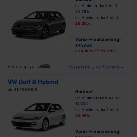
Ihr Minimalrabatt heute
22,75
%
Ihr Maximalrabatt heute
25,25
%
Vario-Finanzierung
2
390,66
€
ab
4,00%
Effektivzins
Fahrzeugtyp:
Modellseite & Konfigurator
»
VW Golf 8 Hybrid
ab
41.400,00
€
Barkauf
Ihr Minimalrabatt heute
17,75
%
Ihr Maximalrabatt heute
20,25
%
Vario-Finanzierung
2