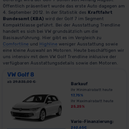
Öffentlich präsentiert wurde das erste Auto dagegen am
4. September 2012. In der Statistik des
Kraftfahrt
Bundesamt (KBA)
wird der Golf 7 im Segment
Kompaktklasse geführt. Bei der Ausstattung Trendline
handelt es sich bei VW grundsätzlich um die
Basisausführung. Hier gibt es im Vergleich zu
Comfortline
und
Highline
weniger Ausstattung sowie
eine kleine Auswahl an Motoren. Heute beschäftigen wir
uns intensiv mit dem VW Golf Trendline inklusive der
verfügbaren Ausstattungsdetails sowie den Motoren.
VW Golf 8
ab
29.835,00
€
Barkauf
Ihr Minimalrabatt heute
17,75
%
Ihr Maximalrabatt heute
25,25
%
Vario-Finanzierung
2
262,65
€