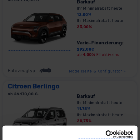
Barkauf
Ihr Minimalrabatt heute
12,00
%
Ihr Maximalrabatt heute
23,00
%
Vario-Finanzierung
2
292,08
€
ab
4,00%
Effektivzins
Fahrzeugtyp:
Modellseite & Konfigurator
»
Citroen Berlingo
ab
26.170,00
€
Barkauf
Ihr Minimalrabatt heute
11,75
%
Ihr Maximalrabatt heute
20,75
%
Vario-Finanzierung
2