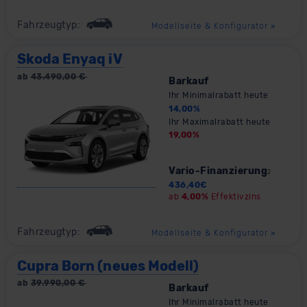
Fahrzeugtyp:
Modellseite & Konfigurator
»
Skoda Enyaq iV
ab
43.490,00
€
Barkauf
Ihr Minimalrabatt heute
14,00
%
Ihr Maximalrabatt heute
19,00
%
Vario-Finanzierung
2
436,40
€
ab
4,00%
Effektivzins
Fahrzeugtyp:
Modellseite & Konfigurator
»
Cupra Born (neues Modell)
ab
39.990,00
€
Barkauf
Ihr Minimalrabatt heute