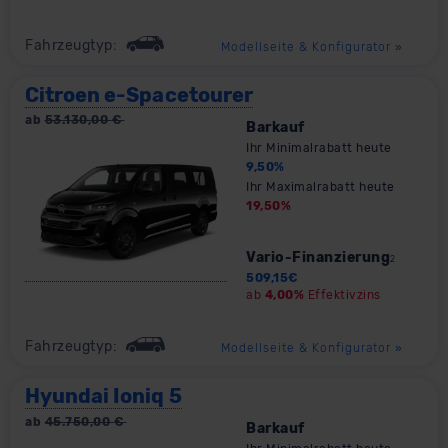
Fahrzeugtyp:
Modellseite & Konfigurator
»
Citroen e-Spacetourer
ab
53.130,00
€
Barkauf
Ihr Minimalrabatt heute
9,50
%
Ihr Maximalrabatt heute
19,50
%
Vario-Finanzierung
2
509,15
€
ab
4,00%
Effektivzins
Fahrzeugtyp:
Modellseite & Konfigurator
»
Hyundai Ioniq 5
ab
45.750,00
€
Barkauf