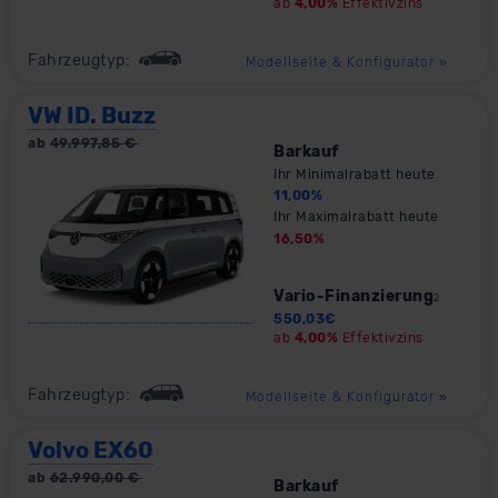
ab
4,00%
Effektivzins
Fahrzeugtyp:
Modellseite & Konfigurator
»
VW ID. Buzz
ab
49.997,85
€
Barkauf
Ihr Minimalrabatt heute
11,00
%
Ihr Maximalrabatt heute
16,50
%
Vario-Finanzierung
2
550,03
€
ab
4,00%
Effektivzins
Fahrzeugtyp:
Modellseite & Konfigurator
»
Volvo EX60
ab
62.990,00
€
Barkauf