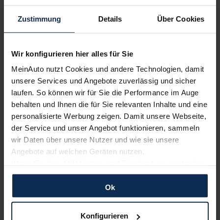
171,43
€
ab
4,00%
Effektivzins
Zustimmung
Details
Über Cookies
Fahrzeugtyp:
Modellseite & Konfigurator
»
Wir konfigurieren hier alles für Sie
Opel Corsa Electric
MeinAuto nutzt Cookies und andere Technologien, damit
ab
23.340,01
€
Barkauf
unsere Services und Angebote zuverlässig und sicher
Ihr Minimalrabatt heute
laufen. So können wir für Sie die Performance im Auge
19,18
%
behalten und Ihnen die für Sie relevanten Inhalte und eine
Ihr Maximalrabatt heute
personalisierte Werbung zeigen. Damit unsere Webseite,
25,75
%
der Service und unser Angebot funktionieren, sammeln
wir Daten über unsere Nutzer und wie sie unsere
Vario-Finanzierung
2
Angebote auf welchen Geräten nutzen.
261,84
€
ab
4,00%
Effektivzins
Wenn Sie das „OK“ finden, sind Sie damit einverstanden
und erlauben uns Cookies für unseren Service zu
verwenden und diese Daten an Dritte weiterzugeben,
Ok
Fahrzeugtyp:
Modellseite & Konfigurator
»
etwa an unsere Marketingpartner. Falls Sie dem nicht
Opel Mokka Electric
zustimmen möchten, beschränken wir uns auf die
Konfigurieren