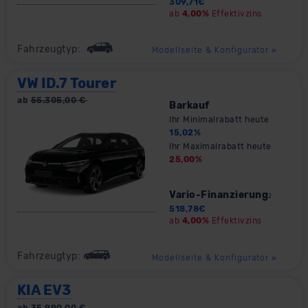
309,71
€
ab
4,00%
Effektivzins
Fahrzeugtyp:
Modellseite & Konfigurator
»
VW ID.7 Tourer
ab
55.305,00
€
Barkauf
Ihr Minimalrabatt heute
15,02
%
Ihr Maximalrabatt heute
25,00
%
Vario-Finanzierung
2
518,78
€
ab
4,00%
Effektivzins
Fahrzeugtyp:
Modellseite & Konfigurator
»
KIA EV3
ab
35.990,00
€