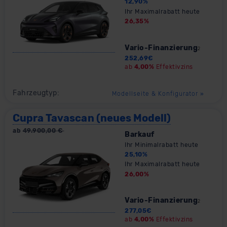
12,90
%
Ihr Maximalrabatt heute
26,35
%
Vario-Finanzierung
2
252,69
€
ab
4,00%
Effektivzins
Fahrzeugtyp:
Modellseite & Konfigurator
»
Cupra Tavascan (neues Modell)
ab
49.900,00
€
Barkauf
Ihr Minimalrabatt heute
25,10
%
Ihr Maximalrabatt heute
26,00
%
Vario-Finanzierung
2
277,05
€
ab
4,00%
Effektivzins