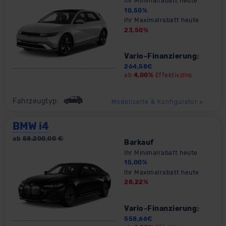
Ihr Minimalrabatt heute
10,50
%
Ihr Maximalrabatt heute
23,50
%
Vario-Finanzierung
2
264,58
€
ab
4,00%
Effektivzins
Fahrzeugtyp:
Modellseite & Konfigurator
»
BMW i4
ab
58.200,00
€
Barkauf
Ihr Minimalrabatt heute
15,00
%
Ihr Maximalrabatt heute
28,22
%
Vario-Finanzierung
2
558,66
€