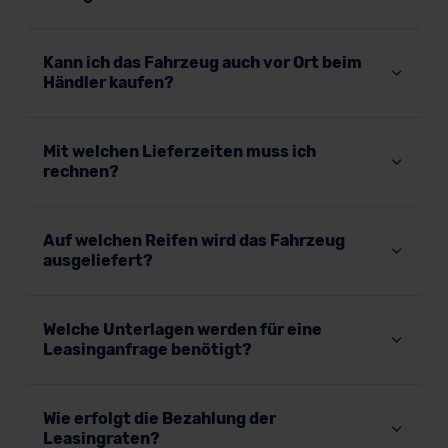
erteilen. Nähere Informationen zu den bestehenden
Datenschutzklauseln können Sie über den Kontakt zu
Kann ich das Fahrzeug auch vor Ort beim
unserem Datenschutzbeauftragten unter
Händler kaufen?
datenschutz@meinauto.de anfordern.
Datenschutzerklärung
|
Impressum
Mit welchen Lieferzeiten muss ich
rechnen?
Auf welchen Reifen wird das Fahrzeug
ausgeliefert?
Welche Unterlagen werden für eine
Leasinganfrage benötigt?
Wie erfolgt die Bezahlung der
Leasingraten?