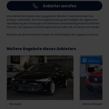
Anbieter anrufen
Unverbindliches Angebot des angegebenen Händlers. Zwischenverkauf und
Irrtümer vorbehalten. Die Fahrzeugbeschreibung dient lediglich der allgemeinen
Identifizierung des Fahrzeuges und stellt keine Gewährleistung im kaufrechtlichen
Sinne dar. Den genauen Ausstattungsumfang erhalten Sie von direkt vom Händler.
MeinAuto.de übernimmt keine Gewähr für die Richtigkeit der Angaben im Inserat.
Weitere Angebote dieses Anbieters
Neuwagen
Gebrauchtwagen