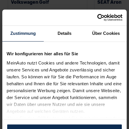
Volkswagen Golf
SEAT Arona
Benzin
116 PS
Benzin
Manuell
Limousine
Manuell
Farben:
42.228 km
Zustimmung
Details
Über Cookies
246 €
175 
ab
/Monat
ab
Wir konfigurieren hier alles für Sie
Leasing inkl. MwSt.
Leasing inkl. MwSt.
MeinAuto nutzt Cookies und andere Technologien, damit
60
Monate •
10.000
km/Jahr •
1.000 €
60
Monate •
10.00
unsere Services und Angebote zuverlässig und sicher
Anzahlung (anpassbar)
Anzahlung (anpass
laufen. So können wir für Sie die Performance im Auge
Kraftstoffverbrauch (kombiniert) 5,6 l/100
behalten und Ihnen die für Sie relevanten Inhalte und eine
km • CO
-Emission (kombiniert) 125,0 g/km •
2
personalisierte Werbung zeigen. Damit unsere Webseite,
CO
-Klasse D
2
der Service und unser Angebot funktionieren, sammeln
wir Daten über unsere Nutzer und wie sie unsere
Angebote auf welchen Geräten nutzen.
Wenn Sie das „OK“ finden, sind Sie damit einverstanden
und erlauben uns Cookies für unseren Service zu