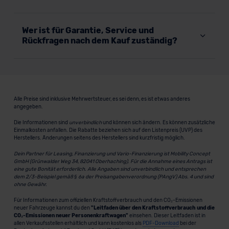
Wer ist für Garantie, Service und
Rückfragen nach dem Kauf zuständig?
Alle Preise sind inklusive Mehrwertsteuer, es sei denn, es ist etwas anderes
angegeben.
Die Informationen sind
unverbindlich
und können sich ändern. Es können zusätzliche
Einmalkosten anfallen. Die Rabatte beziehen sich auf den Listenpreis (UVP) des
Herstellers. Änderungen seitens des Herstellers sind kurzfristig möglich.
Dein Partner für Leasing, Finanzierung und Vario-Finanzierung ist Mobility Concept
GmbH (Grünwalder Weg 34, 82041 Oberhaching). Für die Annahme eines Antrags ist
eine gute Bonität erforderlich. Alle Angaben sind unverbindlich und entsprechen
dem 2/3-Beispiel gemäß § 6a der Preisangabenverordnung (PAngV) Abs. 4 und sind
ohne Gewähr.
Für Informationen zum offiziellen Kraftstoffverbrauch und den CO₂-Emissionen
neuer Fahrzeuge kannst du den
"Leitfaden über den Kraftstoffverbrauch und die
CO₂-Emissionen neuer Personenkraftwagen"
einsehen. Dieser Leitfaden ist in
allen Verkaufsstellen erhältlich und kann kostenlos als
PDF-Download
bei der