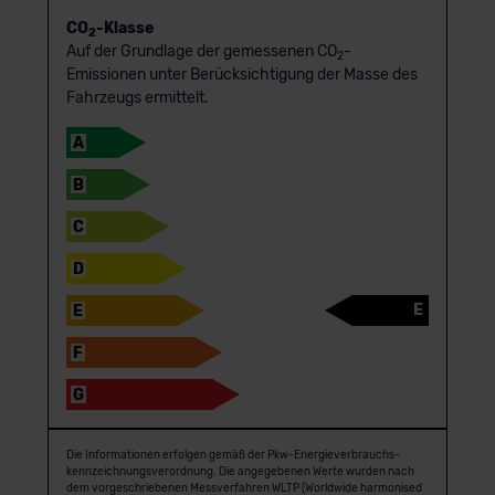
CO
-Klasse
2
Auf der Grundlage der gemessenen CO
-
2
Emissionen unter Berücksichtigung der Masse des
Fahrzeugs ermittelt.
A
B
C
D
E
E
F
G
Die Informationen erfolgen gemäß der Pkw-Energie­verbrauchs­
kennzeichnungs­verordnung. Die angegebenen Werte wurden nach
dem vorgeschriebenen Messverfahren WLTP (Worldwide harmonised