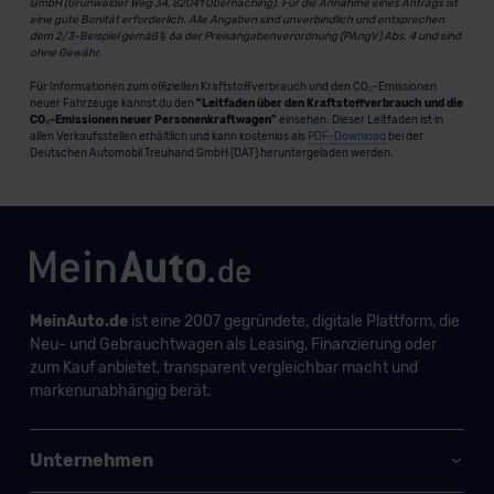
GmbH (Grünwalder Weg 34, 82041 Oberhaching). Für die Annahme eines Antrags ist
eine gute Bonität erforderlich. Alle Angaben sind unverbindlich und entsprechen
dem 2/3-Beispiel gemäß § 6a der Preisangabenverordnung (PAngV) Abs. 4 und sind
ohne Gewähr.
Für Informationen zum offiziellen Kraftstoffverbrauch und den CO₂-Emissionen
neuer Fahrzeuge kannst du den
"Leitfaden über den Kraftstoffverbrauch und die
CO₂-Emissionen neuer Personenkraftwagen"
einsehen. Dieser Leitfaden ist in
allen Verkaufsstellen erhältlich und kann kostenlos als
PDF-Download
bei der
Deutschen Automobil Treuhand GmbH (DAT) heruntergeladen werden.
MeinAuto.de
ist eine 2007 gegründete, digitale Plattform, die
Neu- und Gebrauchtwagen als Leasing, Finanzierung oder
zum Kauf anbietet, transparent vergleichbar macht und
markenunabhängig berät.
Unternehmen