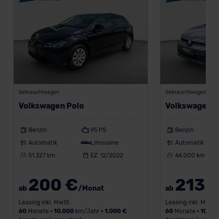
Kommission (Art. 45 Abs. 1 DSGVO), von
Standarddatenschutzklauseln (Art. 46 Abs. 2 lit. c
DSGVO) oder wenn Sie hierzu Ihre Einwilligung freiwillig
erteilen. Nähere Informationen zu den bestehenden
Datenschutzklauseln können Sie über den Kontakt zu
unserem Datenschutzbeauftragten unter
datenschutz@meinauto.de anfordern.
Gebrauchtwagen
Gebrauchtwagen
Datenschutzerklärung
|
Impressum
Volkswagen Polo
Volkswagen P
Benzin
95 PS
Benzin
Automatik
Limousine
Automatik
51.327 km
EZ: 12/2022
44.000 km
200 €
213 
ab
/Monat
ab
Leasing inkl. MwSt.
Leasing inkl. MwSt.
60
Monate •
10.000
km/Jahr •
1.000 €
60
Monate •
10.00