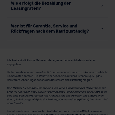
Wie erfolgt die Bezahlung der
Leasingraten?
Wer ist für Garantie, Service und
Rückfragen nach dem Kauf zuständig?
Alle Preise sind inklusive Mehrwertsteuer, es sei denn, es ist etwas anderes
angegeben.
Die Informationen sind
unverbindlich
und können sich ändern. Es können zusätzliche
Einmalkosten anfallen. Die Rabatte beziehen sich auf den Listenpreis (UVP) des
Herstellers. Änderungen seitens des Herstellers sind kurzfristig möglich.
Dein Partner für Leasing, Finanzierung und Vario-Finanzierung ist Mobility Concept
GmbH (Grünwalder Weg 34, 82041 Oberhaching). Für die Annahme eines Antrags ist
eine gute Bonität erforderlich. Alle Angaben sind unverbindlich und entsprechen
dem 2/3-Beispiel gemäß § 6a der Preisangabenverordnung (PAngV) Abs. 4 und sind
ohne Gewähr.
Für Informationen zum offiziellen Kraftstoffverbrauch und den CO₂-Emissionen