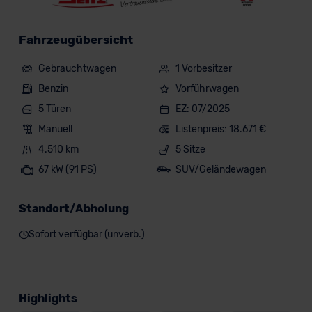
Fahrzeugübersicht
Gebrauchtwagen
1 Vorbesitzer
Benzin
Vorführwagen
5 Türen
EZ: 07/2025
Manuell
Listenpreis: 18.671 €
4.510 km
5 Sitze
67 kW (91 PS)
SUV/Geländewagen
Standort/Abholung
Sofort verfügbar (unverb.)
Highlights