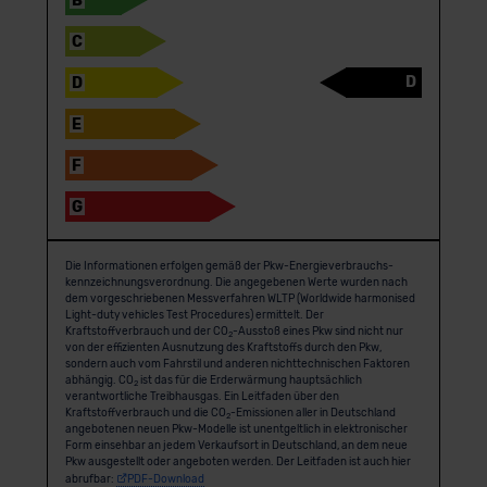
B
C
D
D
E
F
G
Die Informationen erfolgen gemäß der Pkw-Energie­verbrauchs­
kennzeichnungs­verordnung. Die angegebenen Werte wurden nach
dem vorgeschriebenen Messverfahren WLTP (Worldwide harmonised
Light-duty vehicles Test Procedures) ermittelt. Der
Kraftstoffverbrauch und der CO
-Ausstoß eines Pkw sind nicht nur
2
von der effizienten Ausnutzung des Kraftstoffs durch den Pkw,
sondern auch vom Fahrstil und anderen nichttechnischen Faktoren
abhängig. CO
ist das für die Erderwärmung hauptsächlich
2
verantwortliche Treibhausgas. Ein Leitfaden über den
Kraftstoffverbrauch und die CO
-Emissionen aller in Deutschland
2
angebotenen neuen Pkw-Modelle ist unentgeltlich in elektronischer
Form einsehbar an jedem Verkaufsort in Deutschland, an dem neue
Pkw ausgestellt oder angeboten werden. Der Leitfaden ist auch hier
abrufbar:
PDF-Download