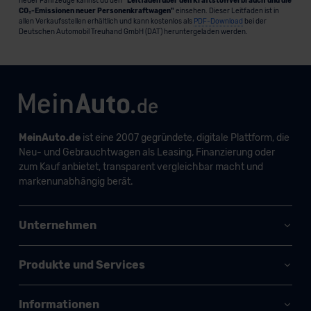
neuer Fahrzeuge kannst du den
"Leitfaden über den Kraftstoffverbrauch und die
CO₂-Emissionen neuer Personenkraftwagen"
einsehen. Dieser Leitfaden ist in
allen Verkaufsstellen erhältlich und kann kostenlos als
PDF-Download
bei der
Deutschen Automobil Treuhand GmbH (DAT) heruntergeladen werden.
MeinAuto.de
ist eine 2007 gegründete, digitale Plattform, die
Neu- und Gebrauchtwagen als Leasing, Finanzierung oder
zum Kauf anbietet, transparent vergleichbar macht und
markenunabhängig berät.
Unternehmen
Produkte und Services
Informationen