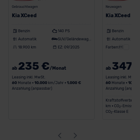
DSGVO) oder wenn Sie hierzu Ihre Einwilligung freiwillig
Gebrauchtwagen
Neuwagen
erteilen. Nähere Informationen zu den bestehenden
Kia XCeed
Kia XCeed
Datenschutzklauseln können Sie über den Kontakt zu
unserem Datenschutzbeauftragten unter
Benzin
140 PS
Benzin
datenschutz@meinauto.de anfordern.
Automatik
SUV/Geländewagen
Automatik
18.900 km
EZ: 09/2025
Farben:
Datenschutzerklärung
|
Impressum
235 €
347 
ab
/Monat
ab
Leasing inkl. MwSt.
Leasing inkl. MwSt.
60
Monate •
10.000
km/Jahr •
1.000 €
60
Monate •
10.00
Anzahlung (anpassbar)
Anzahlung (anpass
Kraftstoffverbrauch
km • CO
-Emission 
2
CO
-Klasse E
2