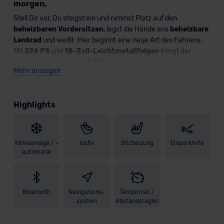
morgen.
Stell Dir vor, Du steigst ein und nimmst Platz auf den
beheizbaren Vordersitzen
, legst die Hände ans
beheizbare
Lenkrad
und weißt: Hier beginnt eine neue Art des Fahrens.
Mit
224 PS
und
18-Zoll-Leichtmetallfelgen
bringt der
vollelektrische
Toyota bZ4X
nicht nur kraftvolle Dynamik auf
Mehr anzeigen
die Straße, sondern auch ein neues Gefühl von Freiheit. Kein
Motorgeräusch, kein Zögern – nur Du, die Straße und ein
Antrieb, der sofort liefert, was Du brauchst.
Highlights
Und Du fährst nicht allein: An Deiner Seite – modernste
Fahrerassistenzsysteme, die Dich unterstützen, bevor Du sie
überhaupt brauchst. Ob im Stadtverkehr, auf der Autobahn
Klimaanlage / -
Isofix
Sitzheizung
Einparkhilfe
oder beim Einparken – der
Spurhalteassistent
, der
Toter-
automatik
Winkel-Warner,
die
Geschwindigkeitsregelanlage
und die
Verkehrszeichenerkennung
sorgt dafür, dass Du Dich auf
das Wesentliche konzentrieren kannst: den Moment. Dank des
Bluetooth
Navigations-
Tempomat /
360°-Kamerasystems
, der
Rückfahrkamera
und den
system
Abstandsregler
intelligenten
Einparkhilfen
vorne und hinten mit
automatischer Bremsfunktion wird sogar das Rangieren zum