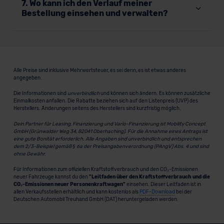
7. Wo kann ich den Verlauf meiner
Bestellung einsehen und verwalten?
Alle Preise sind inklusive Mehrwertsteuer, es sei denn, es ist etwas anderes
angegeben.
Die Informationen sind
unverbindlich
und können sich ändern. Es können zusätzliche
Einmalkosten anfallen. Die Rabatte beziehen sich auf den Listenpreis (UVP) des
Herstellers. Änderungen seitens des Herstellers sind kurzfristig möglich.
Dein Partner für Leasing, Finanzierung und Vario-Finanzierung ist Mobility Concept
GmbH (Grünwalder Weg 34, 82041 Oberhaching). Für die Annahme eines Antrags ist
eine gute Bonität erforderlich. Alle Angaben sind unverbindlich und entsprechen
dem 2/3-Beispiel gemäß § 6a der Preisangabenverordnung (PAngV) Abs. 4 und sind
ohne Gewähr.
Für Informationen zum offiziellen Kraftstoffverbrauch und den CO₂-Emissionen
neuer Fahrzeuge kannst du den
"Leitfaden über den Kraftstoffverbrauch und die
CO₂-Emissionen neuer Personenkraftwagen"
einsehen. Dieser Leitfaden ist in
allen Verkaufsstellen erhältlich und kann kostenlos als
PDF-Download
bei der
Deutschen Automobil Treuhand GmbH (DAT) heruntergeladen werden.