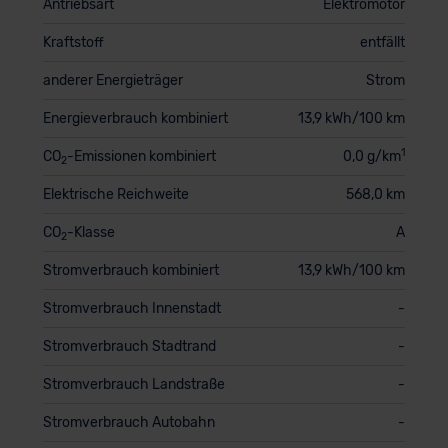
Antriebsart
Elektromotor
Kraftstoff
entfällt
anderer Energieträger
Strom
Energieverbrauch kombiniert
13,9 kWh/100 km
1
CO
-Emissionen kombiniert
0,0 g/km
2
Elektrische Reichweite
568,0 km
CO
-Klasse
A
2
Stromverbrauch kombiniert
13,9 kWh/100 km
Stromverbrauch Innenstadt
-
Stromverbrauch Stadtrand
-
Stromverbrauch Landstraße
-
Stromverbrauch Autobahn
-