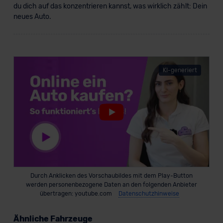
du dich auf das konzentrieren kannst, was wirklich zählt: Dein
Datenschutzklauseln können Sie über den Kontakt zu
neues Auto.
unserem Datenschutzbeauftragten unter
datenschutz@meinauto.de anfordern.
Datenschutzerklärung
|
Impressum
KI-generiert
Durch Anklicken des Vorschaubildes mit dem Play-Button
werden personenbezogene Daten an den folgenden Anbieter
übertragen: youtube.com
Datenschutzhinweise
Ähnliche Fahrzeuge