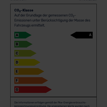
CO
-Klasse
2
Auf der Grundlage der gemessenen CO
-
2
Emissionen unter Berücksichtigung der Masse des
Fahrzeugs ermittelt.
A
A
B
C
D
E
F
G
Die Informationen erfolgen gemäß der Pkw-Energie­verbrauchs­
kennzeichnungs­verordnung. Die angegebenen Werte wurden nach