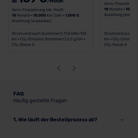
ab
/Monat
Vario-Finanzierung 
18
Monate •
10.00
Vario-Finanzierung inkl. MwSt.
Anzahlung (anpass
18
Monate •
10.000
km/Jahr •
1.000 €
Anzahlung (anpassbar)
Stromverbrauch (kombiniert) 17,8 kWh/100
Stromverbrauch (ko
km • CO
-Emission (kombiniert) 0,0 g/km •
km • CO
-Emission 
2
2
CO
-Klasse A
CO
-Klasse A
2
2
FAQ
Häufig gestellte Fragen
1. Wie läuft der Bestellprozess ab?