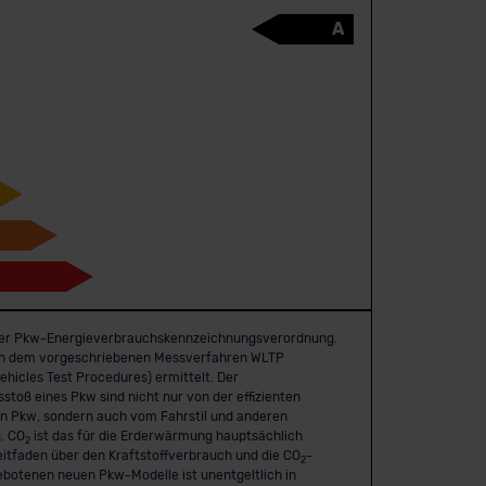
A
er Pkw-Energie­verbrauchs­kennzeichnungs­verordnung.
h dem vorgeschriebenen Messverfahren WLTP
hicles Test Procedures) ermittelt. Der
stoß eines Pkw sind nicht nur von der effizienten
en Pkw, sondern auch vom Fahrstil und anderen
. CO
ist das für die Erderwärmung hauptsächlich
2
eitfaden über den Kraftstoffverbrauch und die CO
-
2
ebotenen neuen Pkw-Modelle ist unentgeltlich in