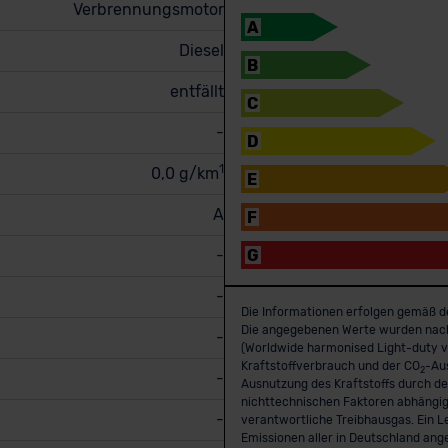
Verbrennungsmotor
A
Diesel
B
entfällt
C
-
D
1
0,0 g/km
E
A
F
-
G
-
Die Informationen erfolgen gemäß d
Die angegebenen Werte wurden nac
-
(Worldwide harmonised Light-duty ve
Kraftstoffverbrauch und der CO
-Aus
2
-
Ausnutzung des Kraftstoffs durch d
nichttechnischen Faktoren abhängig
-
verantwortliche Treibhausgas. Ein L
Emissionen aller in Deutschland ang