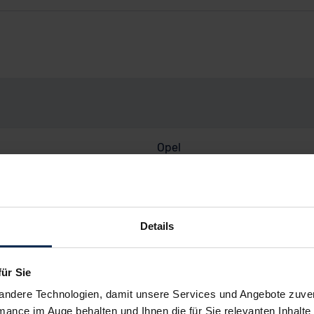
Opel
Combo
Combo Cargo 1.5 XL L2 Fronta
Details
Van/Minivan
EU-Ausführung
für Sie
Gebrauchtwagen
andere Technologien, damit unsere Services und Angebote zuverl
mance im Auge behalten und Ihnen die für Sie relevanten Inhalte 