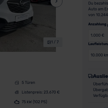
Du bezahls
Auto am En
von 10.244
Anzahlung
1.000 €
1 / 7
Laufleistun
10.000 k
Ausli
5 Türen
Überfüh
Übergab
Listenpreis: 23.670 €
Verfügba
75 kW (102 PS)